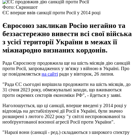
Фото: Скриншот
ЄС вперше ввів санкції проти Росії у 2014 році
Євросоюз закликав Росію негайно та
беззастережно вивести всі свої війська
з усієї території України в межах її
міжнародно визнаних кордонів.
Рада Євросоюзу продовжила ще на шість місяців дію санкцій
проти Росії, запроваджених у зв'язку з війною в Україні. Про
це повідомляється
на сайті
ради у вівторок, 26 липня.
"Рада ЄС сьогодні вирішила продовжити на шість місяців, до
31 січня 2023 року, обмежувальні заходи, що вживаються
проти окремих секторів економіки РФ", - йдеться у заяві.
Наголошується, що ці санкції, вперше введені у 2014 році у
відповідь на дестабілізуючі дії Росії в Україні, були значно
розширені з лютого 2022 року "у світлі неспровокованої та
необґрунтованої воєнної агресії Росії проти України".
"Наразі вони (санкції - ред.) складаються з широкого спектру