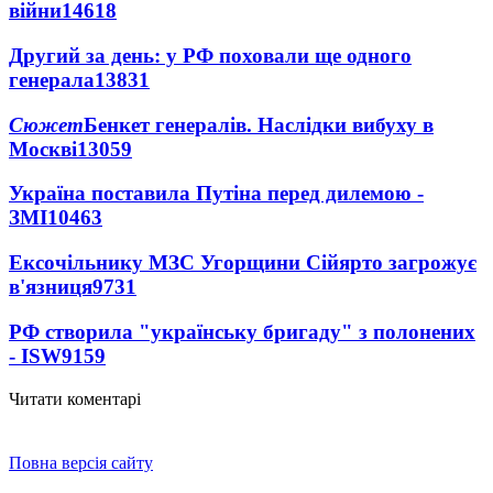
війни
14618
Другий за день: у РФ поховали ще одного
генерала
13831
Сюжет
Бенкет генералів. Наслідки вибуху в
Москві
13059
Україна поставила Путіна перед дилемою -
ЗМІ
10463
Ексочільнику МЗС Угорщини Сійярто загрожує
в'язниця
9731
РФ створила "українську бригаду" з полонених
- ISW
9159
Читати коментарі
Повна версія сайту