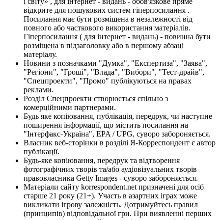
і світу» , для інтернет - видань - обов'язкове пряме
відкрите для пошукових систем гіперпосилання .
Посилання має бути розміщена в незалежності від
повного або часткового використання матеріалів.
Гіперпосилання ( для інтернет - видань) - повинна бути
розміщена в підзаголовку або в першому абзаці
матеріалу.
Новини з позначками "Думка", "Експертиза", "Заява",
"Регіони", "Гроші", "Влада", "Вибори", "Тест-драйв",
"Спецпроекти", "Промо" публікуються на правах
реклами.
Розділ Спецпроекти створюється спільно з
комерційними партнерами.
Будь яке копіювання, публікація, передрук, чи наступне
поширення інформації, що містить посилання на
"Інтерфакс-Україна", EPA / UPG, суворо забороняється.
Власник веб-сторінки в розділі Я-Корреспондент є автор
публікації.
Будь-яке копіювання, передрук та відтворення
фотографічних творів та/або аудіовізуальних творів
правовласника Getty Images - суворо забороняється.
Матеріали сайту korrespondent.net призначені для осіб
старше 21 року (21+). Участь в азартних іграх може
викликати ігрову залежність. Дотримуйтесь правил
(принципів) відповідальної гри. При виявленні перших