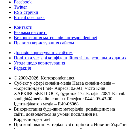
Facebook
Twitter
RSS-стрічки
E-mail розсилка
Контакти
Реклама на сайті
Використання матеріалів korrespondent.net
Правила користування сайтом
Договір користування сайтом
Політика у сфері конфіденційності і персональних даних
Угода щодо користування
Редакція
© 2000-2026, Korrespondent.net
Суб'єкт у сфері онлайн-медіа Назва онлайн-медіа –
«КореспонденТ.net» Адреса: 02091, місто Київ,
ХАРКІВСЬКЕ ШОСЕ, будинок 172-Б, офіс 208/1 E-mail:
sunlight@mediadim.com.ua
Телефон: 044-205-43-00
Ідентифікатор медіа – R40-06068
Використання будь-яких матеріалів, розміщених на
сайті, дозволяється за умови посилання на
Корреспондент.net.
При копіюванні матеріалів зі сторінки « Новини України