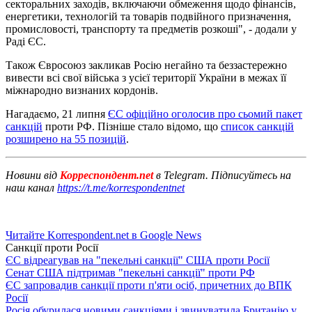
секторальних заходів, включаючи обмеження щодо фінансів,
енергетики, технологій та товарів подвійного призначення,
промисловості, транспорту та предметів розкоші", - додали у
Раді ЄС.
Також Євросоюз закликав Росію негайно та беззастережно
вивести всі свої війська з усієї території України в межах її
міжнародно визнаних кордонів.
Нагадаємо, 21 липня
ЄС офіційно оголосив про сьомий пакет
санкцій
проти РФ. Пізніше стало відомо, що
список санкцій
розширено на 55 позицій
.
Новини від
Корреспондент.net
в Telegram. Підписуйтесь на
наш канал
https://t.me/korrespondentnet
Читайте Korrespondent.net в Google News
Санкції проти Росії
ЄС відреагував на "пекельні санкції" США проти Росії
Сенат США підтримав "пекельні санкції" проти РФ
ЄС запровадив санкції проти п'яти осіб, причетних до ВПК
Росії
Росія обурилася новими санкціями і звинуватила Британію у