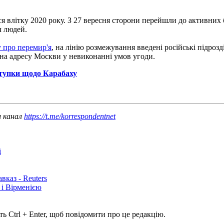
я влітку 2020 року. З 27 вересня сторони перейшли до активних 
ч людей.
 про перемир'я
, на лінію розмежування введені російські підрозд
на адресу Москви у невиконанні умов угоди.
ступки щодо Карабаху
ш канал
https://t.me/korrespondentnet
і
каз - Reuters
і Вірменією
ь Ctrl + Enter, щоб повідомити про це редакцію.