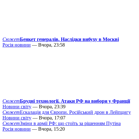
Сюжет
Бенкет генералів. Наслідки вибуху в Москві
Росія новини
— Вчора, 23:58
Сюжет
Брудні технології. Атаки РФ на вибори у Франції
Новини світу
— Вчора, 23:39
Сюжет
Ескалація для Європи. Російський дрон в Лейпцигу
Новини світу
— Вчора, 17:07
Сюжет
Зміни в армії РФ: що стоїть за рішенням Путіна
Росія новини
— Вчора, 15:20