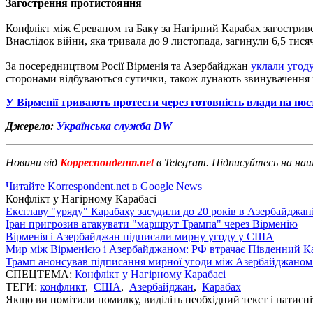
Загострення протистояння
Конфлікт між Єреваном та Баку за Нагірний Карабах загостривс
Внаслідок війни, яка тривала до 9 листопада, загинули 6,5 тися
За посередництвом Росії Вірменія та Азербайджан
уклали угоду
сторонами відбуваються сутички, також лунають звинувачення 
У Вірменії тривають протести через готовність влади на по
Джерело:
Українська служба DW
Новини від
Корреспондент.net
в Telegram. Підписуйтесь на на
Читайте Korrespondent.net в Google News
Конфлікт у Нагірному Карабасі
Ексглаву "уряду" Карабаху засудили до 20 років в Азербайджан
Іран пригрозив атакувати "маршрут Трампа" через Вірменію
Вірменія і Азербайджан підписали мирну угоду у США
Мир між Вірменією і Азербайджаном: РФ втрачає Південний Кав
Трамп анонсував підписання мирної угоди між Азербайджаном 
СПЕЦТЕМА:
Конфлікт у Нагірному Карабасі
ТЕГИ:
конфликт
,
США
,
Азербайджан
,
Карабах
Якщо ви помітили помилку, виділіть необхідний текст і натисніт