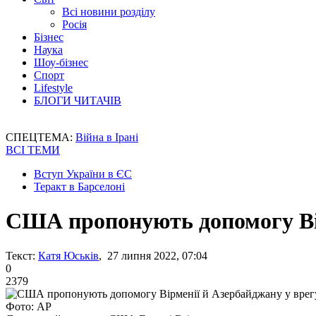
Всі новини розділу
Росія
Бізнес
Наука
Шоу-бізнес
Спорт
Lifestyle
БЛОГИ ЧИТАЧІВ
СПЕЦТЕМА:
Війна в Ірані
ВСІ ТЕМИ
Вступ України в ЄС
Теракт в Барселоні
США пропонують допомогу Вір
Текст:
Катя Юськів
, 27 липня 2022, 07:04
0
2379
Фото: АР