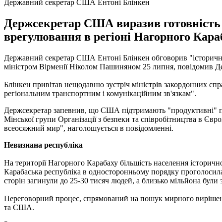
Державний секретар США Ентоні Блінкен
Держсекретар США виразив готовність 
врегулювання в регіоні Нагорного Кара
Державний секретар США Ентоні Блінкен обговорив "історичну
міністром Вірменії Ніколом Пашиняном 25 липня, повідомив
Блінкен привітав нещодавню зустріч міністрів закордонних спр
регіональним транспортним і комунікаційним зв'язкам".
Держсекретар запевнив, що США підтримають "продуктивні" пе
Мінської групи Організації з безпеки та співробітництва в Єв
всеосяжний мир", наголошується в повідомленні.
Невизнана республіка
На території Нагорного Карабаху більшість населення історично
Карабаська республіка в односторонньому порядку проголосила н
сторін загинули до 25-30 тисяч людей, а близько мільйона були
Переговорний процес, спрямований на пошук мирного вирішення 
та США.