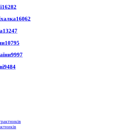
ї
16282
іхалка
16062
а
13247
ни
10795
раїни
9997
ві
9484
актників