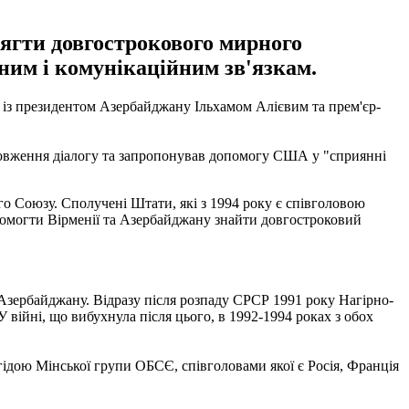
ягти довгострокового мирного
ним і комунікаційним зв'язкам.
із президентом Азербайджану Ільхамом Алієвим та прем'єр-
одовження діалогу та запропонував допомогу США у "сприянні
 Союзу. Сполучені Штати, які з 1994 року є співголовою
опомогти Вірменії та Азербайджану знайти довгостроковий
 Азербайджану. Відразу після розпаду СРСР 1991 року Нагірно-
 війні, що вибухнула після цього, в 1992-1994 роках з обох
гідою Мінської групи ОБСЄ, співголовами якої є Росія, Франція