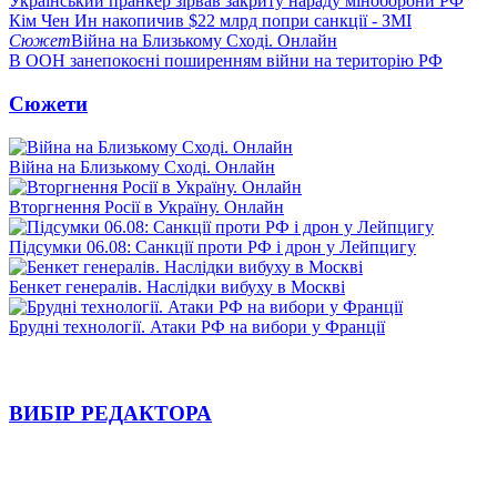
Український пранкер зірвав закриту нараду міноборони РФ
Кім Чен Ин накопичив $22 млрд попри санкції - ЗМІ
Сюжет
Війна на Близькому Сході. Онлайн
В ООН занепокоєні поширенням війни на територію РФ
Сюжети
Війна на Близькому Сході. Онлайн
Вторгнення Росії в Україну. Онлайн
Підсумки 06.08: Санкції проти РФ і дрон у Лейпцигу
Бенкет генералів. Наслідки вибуху в Москві
Брудні технології. Атаки РФ на вибори у Франції
ВИБІР РЕДАКТОРА