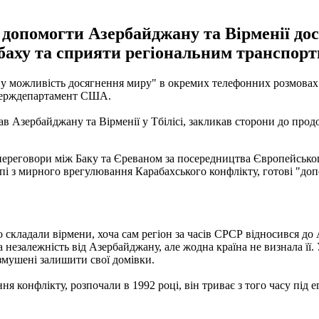
допомогти Азербайджану та Вірменії дос
баху та сприяти регіональним транспорт
 можливість досягнення миру" в окремих телефонних розмовах 
 Держдепартамент США.
ав Азербайджану та Вірменії у Тбілісі, закликав сторони до пр
реговори між Баку та Єреваном за посередництва Європейського
ропі з мирного врегулювання Карабахського конфлікту, готові "д
 складали вірмени, хоча сам регіон за часів СРСР відносився до
езалежність від Азербайджану, але жодна країна не визнала її. У
 змушені залишити свої домівки.
конфлікту, розпочали в 1992 році, він триває з того часу під е