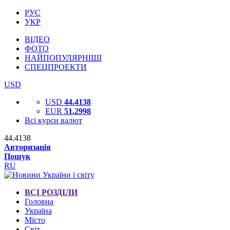
РУС
УКР
ВІДЕО
ФОТО
НАЙПОПУЛЯРНІШІ
СПЕЦПРОЕКТИ
USD
USD
44.4138
EUR
51.2998
Всі курси валют
44.4138
Авторизація
Пошук
RU
ВСІ РОЗДІЛИ
Головна
Україна
Місто
Світ