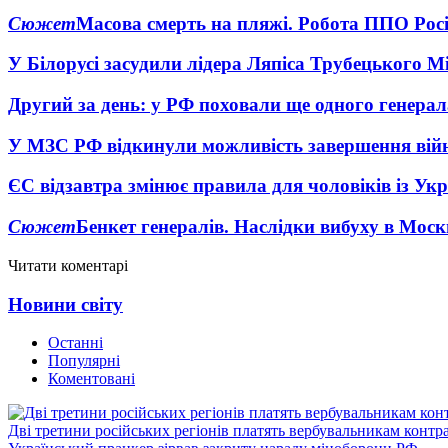
Сюжет
Масова смерть на пляжі. Робота ППО Росі
У Білорусі засудили лідера Ляпіса Трубецького М
Другий за день: у РФ поховали ще одного генерал
У МЗС РФ відкинули можливість завершення вій
ЄС відзавтра змінює правила для чоловіків із Ук
Сюжет
Бенкет генералів. Наслідки вибуху в Моск
Читати коментарі
Новини світу
Останні
Популярні
Коментовані
Дві третини російських регіонів платять вербувальникам контр