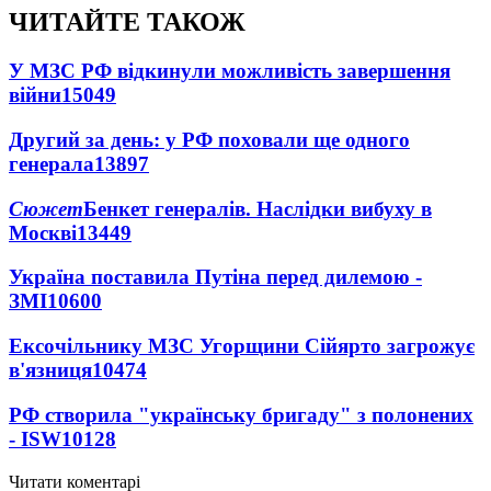
ЧИТАЙТЕ ТАКОЖ
У МЗС РФ відкинули можливість завершення
війни
15049
Другий за день: у РФ поховали ще одного
генерала
13897
Сюжет
Бенкет генералів. Наслідки вибуху в
Москві
13449
Україна поставила Путіна перед дилемою -
ЗМІ
10600
Ексочільнику МЗС Угорщини Сійярто загрожує
в'язниця
10474
РФ створила "українську бригаду" з полонених
- ISW
10128
Читати коментарі