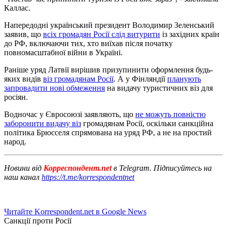
Каллас.
Напередодні український президент Володимир Зеленський
заявив, що
всіх громадян Росії слід витурити
із західних країн
до РФ, включаючи тих, хто виїхав після початку
повномасштабної війни в Україні.
Раніше уряд Латвії вирішив призупинити оформлення будь-
яких видів
віз громадянам Росії
. А у Фінляндії
планують
запровадити нові обмеження
на видачу туристичних віз для
росіян.
Водночас у Євросоюзі заявляють, що
не можуть повністю
заборонити видачу віз
громадянам Росії, оскільки санкційна
політика Брюсселя спрямована на уряд РФ, а не на простий
народ.
Новини від
Корреспондент.net
в Telegram. Підписуйтесь на
наш канал
https://t.me/korrespondentnet
Читайте Korrespondent.net в Google News
Санкції проти Росії