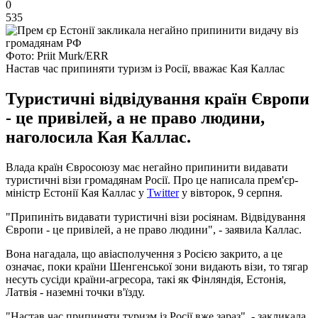
0
535
Фото: Priit Murk/ERR
Настав час припиняти туризм із Росії, вважає Кая Каллас
Туристичні відвідування країн Європи
- це привілей, а не право людини,
наголосила Кая Каллас.
Влада країн Євросоюзу має негайно припинити видавати
туристичні візи громадянам Росії. Про це написала прем'єр-
міністр Естонії Кая Каллас у
Twitter
у вівторок, 9 серпня.
"Припиніть видавати туристичні візи росіянам. Відвідування
Європи - це привілей, а не право людини", - заявила Каллас.
Вона нагадала, що авіасполучення з Росією закрито, а це
означає, поки країни Шенгенської зони видають візи, то тягар
несуть сусіди країни-агресора, такі як Фінляндія, Естонія,
Латвія - наземні точки в'їзду.
"Настав час припиняти туризм із Росії вже зараз", - закликала