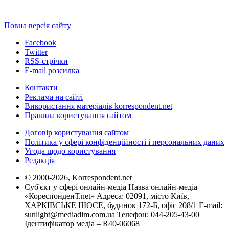
Повна версія сайту
Facebook
Twitter
RSS-стрічки
E-mail розсилка
Контакти
Реклама на сайті
Використання матеріалів korrespondent.net
Правила користування сайтом
Договір користування сайтом
Політика у сфері конфіденційності і персональних даних
Угода щодо користування
Редакція
© 2000-2026, Korrespondent.net
Суб'єкт у сфері онлайн-медіа Назва онлайн-медіа –
«КореспонденТ.net» Адреса: 02091, місто Київ,
ХАРКІВСЬКЕ ШОСЕ, будинок 172-Б, офіс 208/1 E-mail:
sunlight@mediadim.com.ua
Телефон: 044-205-43-00
Ідентифікатор медіа – R40-06068