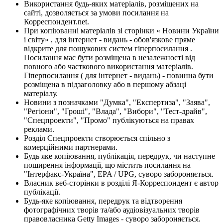
Використання будь-яких матеріалів, розміщених на
сайті, дозволяється за умови посилання на
Корреспондент.net.
При копіюванні матеріалів зі сторінки « Новини України
і світу» , для інтернет - видань - обов'язкове пряме
відкрите для пошукових систем гіперпосилання .
Посилання має бути розміщена в незалежності від
повного або часткового використання матеріалів.
Гіперпосилання ( для інтернет - видань) - повинна бути
розміщена в підзаголовку або в першому абзаці
матеріалу.
Новини з позначками "Думка", "Експертиза", "Заява",
"Регіони", "Гроші", "Влада", "Вибори", "Тест-драйв",
"Спецпроекти", "Промо" публікуються на правах
реклами.
Розділ Спецпроекти створюється спільно з
комерційними партнерами.
Будь яке копіювання, публікація, передрук, чи наступне
поширення інформації, що містить посилання на
"Інтерфакс-Україна", EPA / UPG, суворо забороняється.
Власник веб-сторінки в розділі Я-Корреспондент є автор
публікації.
Будь-яке копіювання, передрук та відтворення
фотографічних творів та/або аудіовізуальних творів
правовласника Getty Images - суворо забороняється.