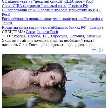
ЄС відреагував на "пекельні санкції" США проти Росії
Сенат США підтримав "пекельні санкції" проти РФ
ЄС запровадив санкції проти п'яти осіб, причетних до ВПК
Росії
Росія обурилася новими санкціями і звинуватила Британію у
"війні"
Кредитна криза вдарила по найбільших банках РФ - розвідка
СПЕЦТЕМА:
Санкції проти Росії
ТЕГИ:
Россия
,
Европа
,
ЕС
,
Евросоюз
,
Эстония
,
санкции
Якщо ви помітили помилку, виділіть необхідний текст і
натисніть Ctrl + Enter, щоб повідомити про це редакцію.