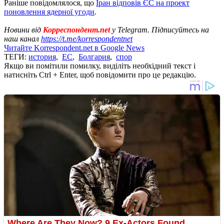
Раніше повідомлялося, що
Іран відповів ЄС на проект
поновлення ядерної угоди
.
Новини від
Корреспондент.net
у Telegram. Підписуйтесь на
наш канал
https://t.me/korrespondentnet
Читайте Korrespondent.net в Google News
ТЕГИ:
история
,
ЕС
,
Болгария
,
спор
Якщо ви помітили помилку, виділіть необхідний текст і
натисніть Ctrl + Enter, щоб повідомити про це редакцію.