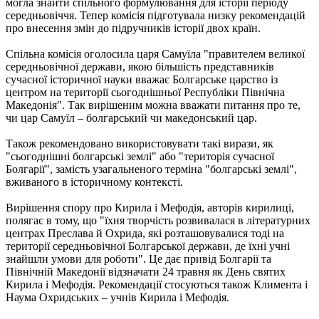
могла знайти спільного формулювання для історії періоду
середньовіччя. Тепер комісія підготувала низку рекомендацій
про внесення змін до підручників історії двох країн.
Спільна комісія оголосила царя Самуїла "правителем великої
середньовічної держави, якою більшість представників
сучасної історичної науки вважає Болгарське царство із
центром на території сьогоднішньої Республіки Північна
Македонія". Так вирішеним можна вважати питання про те,
чи цар Самуїл – болгарський чи македонський цар.
Також рекомендовано використовувати такі вирази, як
"сьогоднішні болгарські землі" або "територія сучасної
Болгарії", замість узагальненого терміна "болгарські землі",
вживаного в історичному контексті.
Вирішення спору про Кирила і Мефодія, авторів кирилиці,
полягає в тому, що "їхня творчість розвивалася в літературних
центрах Преслава й Охрида, які розташовувалися тоді на
території середньовічної Болгарської держави, де їхні учні
знайшли умови для роботи". Це дає привід Болгарії та
Північній Македонії відзначати 24 травня як День святих
Кирила і Мефодія. Рекомендації стосуються також Климента і
Наума Охридських – учнів Кирила і Мефодія.