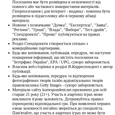
Посилання має бути розміщена в незалежності від
повного або часткового використання матеріалів.
Гіперпосилання ( для інтернет - видань) - повинна бути
розміщена в підзаголовку або в першому абзаці
матеріалу.
Новини з позначками "Думка", "Експертиза", "Заява",
"Регіони", "Гроші", "Влада", "Вибори", "Тест-драйв",
"Спецпроекти", "Промо" публікуються на правах
реклами.
Розділ Спецпроекти створюється спільно з
комерційними партнерами.
Будь яке копіювання, публікація, передрук, чи наступне
поширення інформації, що містить посилання на
"Інтерфакс-Україна", EPA / UPG, суворо забороняється.
Власник веб-сторінки в розділі Я-Корреспондент є автор
публікації.
Будь-яке копіювання, передрук та відтворення
фотографічних творів та/або аудіовізуальних творів
правовласника Getty Images - суворо забороняється.
Матеріали сайту korrespondent.net призначені для осіб
старше 21 року (21+). Участь в азартних іграх може
викликати ігрову залежність. Дотримуйтесь правил
(принципів) відповідальної гри. При виявленні перших
ознак залежності негайно зверніться до спеціаліста.
Пам'ятайте, що участь в азартних іграх не може бути