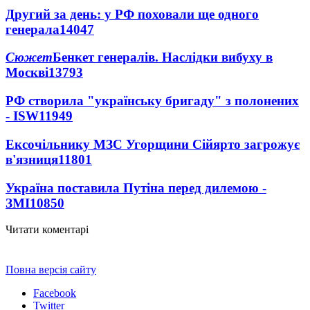
Другий за день: у РФ поховали ще одного
генерала
14047
Сюжет
Бенкет генералів. Наслідки вибуху в
Москві
13793
РФ створила "українську бригаду" з полонених
- ISW
11949
Ексочільнику МЗС Угорщини Сійярто загрожує
в'язниця
11801
Україна поставила Путіна перед дилемою -
ЗМІ
10850
Читати коментарі
Повна версія сайту
Facebook
Twitter