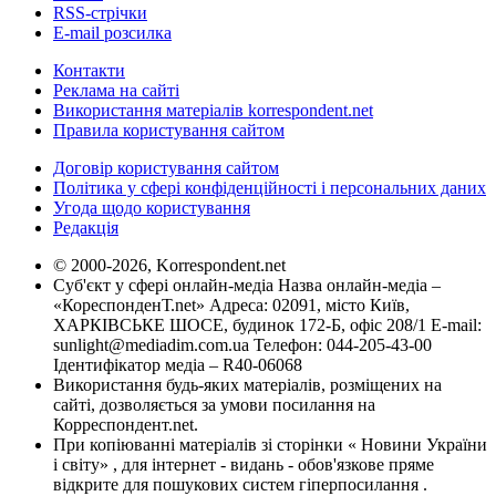
RSS-стрічки
E-mail розсилка
Контакти
Реклама на сайті
Використання матеріалів korrespondent.net
Правила користування сайтом
Договір користування сайтом
Політика у сфері конфіденційності і персональних даних
Угода щодо користування
Редакція
© 2000-2026, Korrespondent.net
Суб'єкт у сфері онлайн-медіа Назва онлайн-медіа –
«КореспонденТ.net» Адреса: 02091, місто Київ,
ХАРКІВСЬКЕ ШОСЕ, будинок 172-Б, офіс 208/1 E-mail:
sunlight@mediadim.com.ua
Телефон: 044-205-43-00
Ідентифікатор медіа – R40-06068
Використання будь-яких матеріалів, розміщених на
сайті, дозволяється за умови посилання на
Корреспондент.net.
При копіюванні матеріалів зі сторінки « Новини України
і світу» , для інтернет - видань - обов'язкове пряме
відкрите для пошукових систем гіперпосилання .