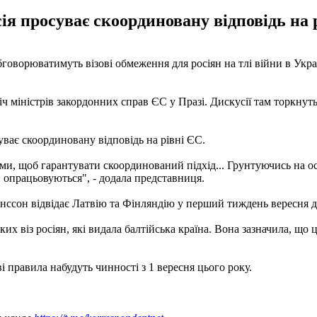
ія просуває скоординовану відповідь на 
говорюватимуть візові обмеження для росіян на тлі війни в Укра
ч міністрів закордонних справ ЄС у Празі. Дискусії там торкнуть
уває скоординовану відповідь на рівні ЄС.
ами, щоб гарантувати скоординований підхід... Грунтуючись на ос
и опрацьовуються", - додала представниця.
анссон відвідає Латвію та Фінляндію у перший тиждень вересня д
 віз росіян, які видала балтійська країна. Вона зазначила, що ц
ві правила набудуть чинності з 1 вересня цього року.