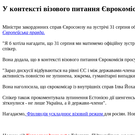
У контексті візового питання Єврокоміс
Міністри закордонних справ Євросоюзу на зустрічі 31 серпня об
Європейська правда.
"Я б хотіла нагадати, що 31 серпня ми матимемо офіційну зустрі
спікер.
Вона додала, що в контексті візового питання Єврокомісія прос
"Зараз дискусії відбуваються на рівні ЄС і між державами-член
активність повністю не зупинена, зокрема, гуманітарні випадк
Вона наголосила, що єврокомісар із внутрішніх справ Ілва Йох
Спікер також прокоментувала зупинення Естонією дії шенгенських
зіткнулися - не лише Україна, а й держави-члени".
Нагадаємо,
Фінляндія ускладнює візовий режим
для росіян. Но