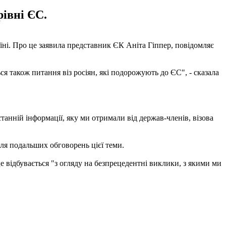
рівні ЄС.
їні. Про це заявила представник ЄК Аніта Гіппер, повідомляє
ся також питання віз росіян, які подорожують до ЄС", - сказала
танній інформації, яку ми отримали від держав-членів, візова
ля подальших обговорень цієї теми.
е відбувається "з огляду на безпрецедентні виклики, з якими ми