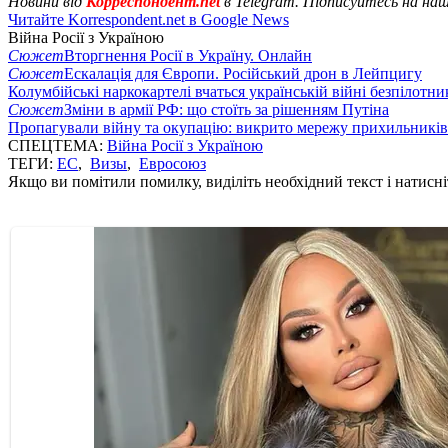
Новини від
Корреспондент.net
в Telegram. Підписуйтесь на на
Читайте Korrespondent.net в Google News
Війна Росії з Україною
Сюжет
Вторгнення Росії в Україну. Онлайн
Сюжет
Ескалація для Європи. Російський дрон в Лейпцигу
Колумбійські наркокартелі вчаться українській війні безпілотни
Сюжет
Зміни в армії РФ: що стоїть за рішенням Путіна
Пропагували війну та окупацію: викрито мережу прихильникі
СПЕЦТЕМА:
Війна Росії з Україною
ТЕГИ:
ЕС
,
Визы
,
Евросоюз
Якщо ви помітили помилку, виділіть необхідний текст і натисніт