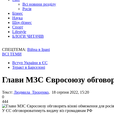
Всі новини розділу
Росія
Бізнес
Наука
Шоу-бізнес
Спорт
Lifestyle
БЛОГИ ЧИТАЧІВ
СПЕЦТЕМА:
Війна в Ірані
ВСІ ТЕМИ
Вступ України в ЄС
Теракт в Барселоні
Глави МЗС Євросоюзу обговоря
Текст:
Людмила Троценко
, 18 серпня 2022, 15:20
0
444
У ЄС обговорюватимуть видачу віз громадянам РФ