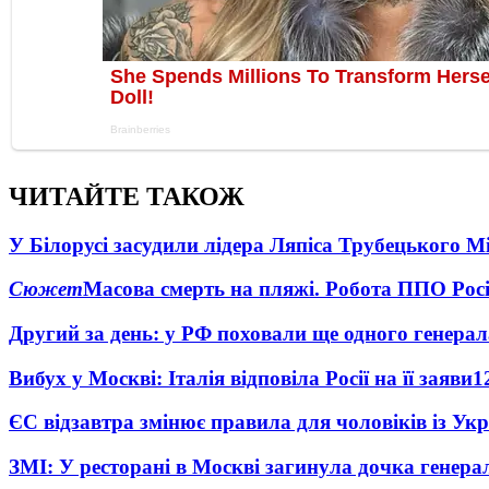
ЧИТАЙТЕ ТАКОЖ
У Білорусі засудили лідера Ляпіса Трубецького М
Сюжет
Масова смерть на пляжі. Робота ППО Росі
Другий за день: у РФ поховали ще одного генерал
Вибух у Москві: Італія відповіла Росії на її заяви
1
ЄС відзавтра змінює правила для чоловіків із Ук
ЗМІ: У ресторані в Москві загинула дочка генера