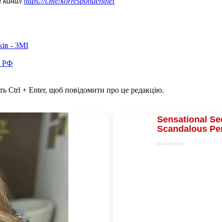
ш канал
https://t.me/korrespondentnet
ків - ЗМІ
в РФ
ь Ctrl + Enter, щоб повідомити про це редакцію.