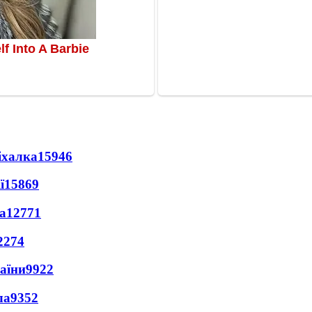
іхалка
15946
ї
15869
а
12771
2274
раїни
9922
ла
9352