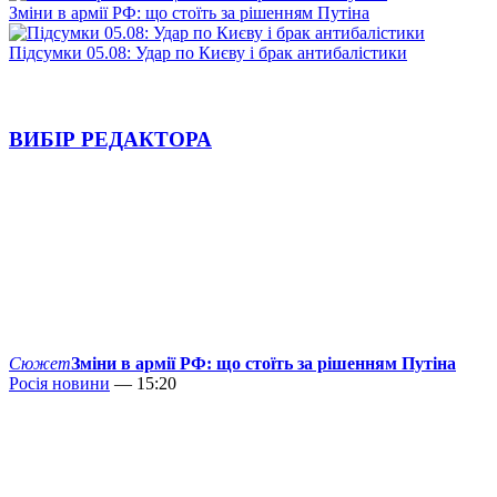
Зміни в армії РФ: що стоїть за рішенням Путіна
Підсумки 05.08: Удар по Києву і брак антибалістики
ВИБІР РЕДАКТОРА
Сюжет
Зміни в армії РФ: що стоїть за рішенням Путіна
Росія новини
— 15:20