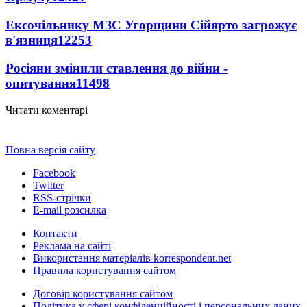
Ексочільнику МЗС Угорщини Сійярто загрожує
в'язниця
12253
Росіяни змінили ставлення до війни -
опитування
11498
Читати коментарі
Повна версія сайту
Facebook
Twitter
RSS-стрічки
E-mail розсилка
Контакти
Реклама на сайті
Використання матеріалів korrespondent.net
Правила користування сайтом
Договір користування сайтом
Політика у сфері конфіденційності і персональних даних