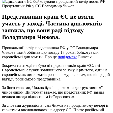
Представник РФ у ЄС Володимир Чижов
Представники країн ЄС не взяли
участь у заході. Частина дипломатів
заявила, що вони раді відходу
Володимира Чижова.
Прощальний вечір представника РФ у ЄС Володимира
Чижова, який обіймав цю посаду 17 років, бойкотували
європейські дипломати. Про це
повідомляє
Euractiv.
Зокрема на заході не було ні представників країн ЄС, ані
Європейської служби зовнішнього зв'язку. Крім того, один із
європейських дипломатів розповів журналістам, що він радий
від'їзду російського представника.
За його словами, Чижов був "ворожим та деструктивним"
чиновником. Дипломат вважає, що представник РФ завдав
великої шкоди відносинам із Євросоюзом.
За словами журналістів, сам Чижов на прощальному вечорі із
сарказмом висловлювався на адресу ЄС. Проте російський