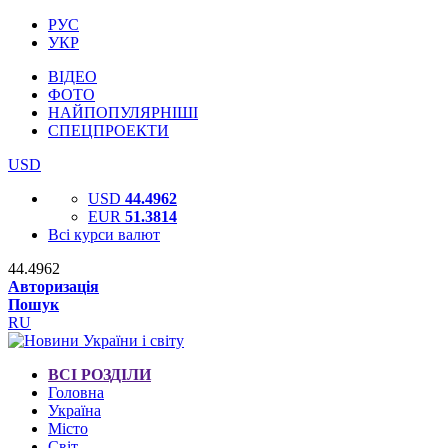
РУС
УКР
ВІДЕО
ФОТО
НАЙПОПУЛЯРНІШІ
СПЕЦПРОЕКТИ
USD
USD
44.4962
EUR
51.3814
Всі курси валют
44.4962
Авторизація
Пошук
RU
ВСІ РОЗДІЛИ
Головна
Україна
Місто
Світ