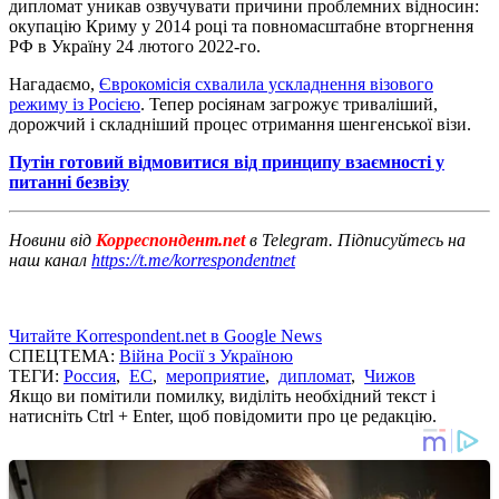
дипломат уникав озвучувати причини проблемних відносин:
окупацію Криму у 2014 році та повномасштабне вторгнення
РФ в Україну 24 лютого 2022-го.
Нагадаємо,
Єврокомісія схвалила ускладнення візового
режиму із Росією
. Тепер росіянам загрожує триваліший,
дорожчий і складніший процес отримання шенгенської візи.
Путін готовий відмовитися від принципу взаємності у
питанні безвізу
Новини від
Корреспондент.net
в Telegram. Підписуйтесь на
наш канал
https://t.me/korrespondentnet
Читайте Korrespondent.net в Google News
СПЕЦТЕМА:
Війна Росії з Україною
ТЕГИ:
Россия
,
ЕС
,
мероприятие
,
дипломат
,
Чижов
Якщо ви помітили помилку, виділіть необхідний текст і
натисніть Ctrl + Enter, щоб повідомити про це редакцію.