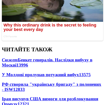
ЧИТАЙТЕ ТАКОЖ
Сюжет
Бенкет генералів. Наслідки вибуху в
Москві
13996
У Молдові пролунав потужний вибух
13575
РФ створила "українську бригаду" з полонених
- ISW
12833
Іран висунув США вимоги для розблокування
Ормузу
12321