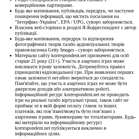
комерційними партнерами.
Будь яке копіювання, публікація, передрук, чи наступне
поширення інформації, що містить посилання на
"Інтерфакс-Україна", EPA / UPG, суворо забороняється.
Власник веб-сторінки в розділі Я-Корреспондент є автор
публікації.
Будь-яке копіювання, передрук та відтворення
фотографічних творів та/або аудіовізуальних творів
правовласника Getty Images - суворо забороняється.
Матеріали сайту korrespondent.net призначені для осіб
старше 21 року (21+). Участь в азартних іграх може
викликати ігрову залежність. Дотримуйтесь правил
(принципів) відповідальної гри. При виявленні перших
ознак залежності негайно зверніться до спеціаліста.
Пам'ятайте, що участь в азартних іграх не може бути
джерелом доходів або альтернативою роботі.
Інформаційний ресурс korrespondent.net не проводить
ігри на реальні та/або віртуальні гроші, також сайт не
приймає ні в якій формі оплату ставок та інших
платежів, які пов’язані/можуть бути пов’язані з
азартними іграми, букмекерами чи тоталізаторами. Будь-
які матеріали на інформаційному ресурсі
korrespondent.net публікуються виключно в
інформаційних цілях.