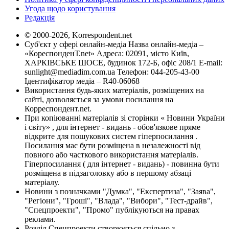
Угода щодо користування
Редакція
© 2000-2026, Korrespondent.net
Суб'єкт у сфері онлайн-медіа Назва онлайн-медіа –
«КореспонденТ.net» Адреса: 02091, місто Київ,
ХАРКІВСЬКЕ ШОСЕ, будинок 172-Б, офіс 208/1 E-mail:
sunlight@mediadim.com.ua
Телефон: 044-205-43-00
Ідентифікатор медіа – R40-06068
Використання будь-яких матеріалів, розміщених на
сайті, дозволяється за умови посилання на
Корреспондент.net.
При копіюванні матеріалів зі сторінки « Новини України
і світу» , для інтернет - видань - обов'язкове пряме
відкрите для пошукових систем гіперпосилання .
Посилання має бути розміщена в незалежності від
повного або часткового використання матеріалів.
Гіперпосилання ( для інтернет - видань) - повинна бути
розміщена в підзаголовку або в першому абзаці
матеріалу.
Новини з позначками "Думка", "Експертиза", "Заява",
"Регіони", "Гроші", "Влада", "Вибори", "Тест-драйв",
"Спецпроекти", "Промо" публікуються на правах
реклами.
Розділ Спецпроекти створюється спільно з