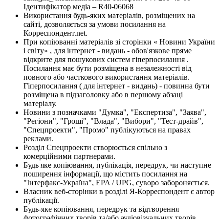
Ідентифікатор медіа – R40-06068
Використання будь-яких матеріалів, розміщених на
сайті, дозволяється за умови посилання на
Корреспондент.net.
При копіюванні матеріалів зі сторінки « Новини України
і світу» , для інтернет - видань - обов'язкове пряме
відкрите для пошукових систем гіперпосилання .
Посилання має бути розміщена в незалежності від
повного або часткового використання матеріалів.
Гіперпосилання ( для інтернет - видань) - повинна бути
розміщена в підзаголовку або в першому абзаці
матеріалу.
Новини з позначками "Думка", "Експертиза", "Заява",
"Регіони", "Гроші", "Влада", "Вибори", "Тест-драйв",
"Спецпроекти", "Промо" публікуються на правах
реклами.
Розділ Спецпроекти створюється спільно з
комерційними партнерами.
Будь яке копіювання, публікація, передрук, чи наступне
поширення інформації, що містить посилання на
"Інтерфакс-Україна", EPA / UPG, суворо забороняється.
Власник веб-сторінки в розділі Я-Корреспондент є автор
публікації.
Будь-яке копіювання, передрук та відтворення
фотографічних творів та/або аудіовізуальних творів