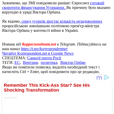
Зазначимо, що ЗМІ повідомили раніше: Євросоюз
готовий
скоротити фінансування Угорщини.
Як причину було вказано
корупцію в уряді Віктора Орбана.
Як відомо,
серед угорців зростає кількість незадоволених
проросійською зовнішньою політикою прем'єр-міністра
Віктора Орбана у контексті війни в Україні.
Новини від
Корреспондент.net
в Telegram. Підписуйтесь на
наш канал
https://t.me/korrespondentnet
Читайте Korrespondent.net в Google News
СПЕЦТЕМА:
Санкції проти Росії
ТЕГИ:
ЕС
,
Венгрия
,
политика
,
Виктор Орбан
Якщо ви помітили помилку, виділіть необхідний текст і
натисніть Ctrl + Enter, щоб повідомити про це редакцію.