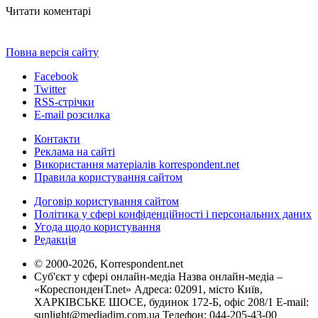
Читати коментарі
Повна версія сайту
Facebook
Twitter
RSS-стрічки
E-mail розсилка
Контакти
Реклама на сайті
Використання матеріалів korrespondent.net
Правила користування сайтом
Договір користування сайтом
Політика у сфері конфіденційності і персональних даних
Угода щодо користування
Редакція
© 2000-2026, Korrespondent.net
Суб'єкт у сфері онлайн-медіа Назва онлайн-медіа –
«КореспонденТ.net» Адреса: 02091, місто Київ,
ХАРКІВСЬКЕ ШОСЕ, будинок 172-Б, офіс 208/1 E-mail:
sunlight@mediadim.com.ua
Телефон: 044-205-43-00