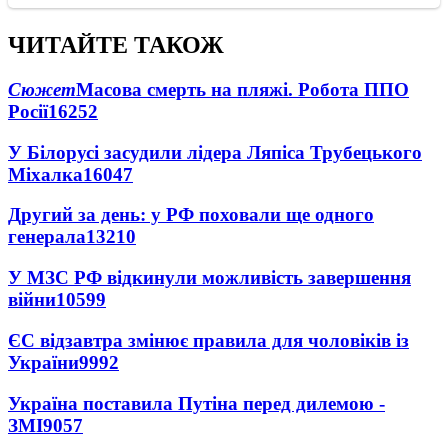
ЧИТАЙТЕ ТАКОЖ
Сюжет
Масова смерть на пляжі. Робота ППО
Росії
16252
У Білорусі засудили лідера Ляпіса Трубецького
Міхалка
16047
Другий за день: у РФ поховали ще одного
генерала
13210
У МЗС РФ відкинули можливість завершення
війни
10599
ЄС відзавтра змінює правила для чоловіків із
України
9992
Україна поставила Путіна перед дилемою -
ЗМІ
9057