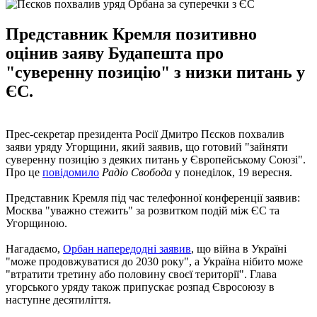
Представник Кремля позитивно
оцінив заяву Будапешта про
"суверенну позицію" з низки питань у
ЄС.
Прес-секретар президента Росії Дмитро Пєсков похвалив
заяви уряду Угорщини, який заявив, що готовий "зайняти
суверенну позицію з деяких питань у Європейському Союзі".
Про це
повідомило
Радіо Свобода
у понеділок, 19 вересня.
Представник Кремля під час телефонної конференції заявив:
Москва "уважно стежить" за розвитком подій між ЄС та
Угорщиною.
Нагадаємо,
Орбан напередодні заявив
, що війна в Україні
"може продовжуватися до 2030 року", а Україна нібито може
"втратити третину або половину своєї території". Глава
угорського уряду також припускає розпад Євросоюзу в
наступне десятиліття.