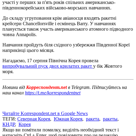
участі у перших за п'ять років спільних американсько-
південнокорейських військово-морських навчаннях.
До складу угруповання крім авіаносця входять ракетні
крейсери Chancellorsville і есмінець Barry. У навчаннях
планується також участь американського атомного підводного
човна Annapolis.
Навчання пройдуть біля східного узбережжя Південної Кореї
наприкінці цього місяця.
Нагадаємо, 17 серпня Північна Корея провела
випробувальний пуск двох крилатих ракет
у бік Жовтого
моря.
Новини від
Корреспондент.net
в Telegram. Підписуйтесь на
наш канал
https://t.me/korrespondentnet
Читайте Korrespondent.net в Google News
ТЕГИ:
Северная Корея
,
Южная Корея
,
ракета
,
ракеты
,
КНДР
,
Корея
Якщо ви помітили помилку, виділіть необхідний текст і
натисніть Ctrl + Enter, щоб повідомити про це редакцію.