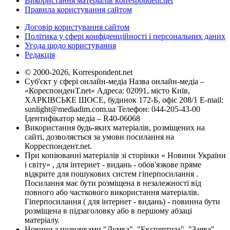
Використання матеріалів korrespondent.net
Правила користування сайтом
Договір користування сайтом
Політика у сфері конфіденційності і персональних даних
Угода щодо користування
Редакція
© 2000-2026, Korrespondent.net
Суб'єкт у сфері онлайн-медіа Назва онлайн-медіа –
«КореспонденТ.net» Адреса: 02091, місто Київ,
ХАРКІВСЬКЕ ШОСЕ, будинок 172-Б, офіс 208/1 E-mail:
sunlight@mediadim.com.ua
Телефон: 044-205-43-00
Ідентифікатор медіа – R40-06068
Використання будь-яких матеріалів, розміщених на
сайті, дозволяється за умови посилання на
Корреспондент.net.
При копіюванні матеріалів зі сторінки « Новини України
і світу» , для інтернет - видань - обов'язкове пряме
відкрите для пошукових систем гіперпосилання .
Посилання має бути розміщена в незалежності від
повного або часткового використання матеріалів.
Гіперпосилання ( для інтернет - видань) - повинна бути
розміщена в підзаголовку або в першому абзаці
матеріалу.
Новини з позначками "Думка", "Експертиза", "Заява",