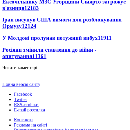
Ексочільнику МЗС Угорщини Сійярто загрожує
в'язниця
12183
Іран висунув США вимоги для розблокування
Ормузу
12124
У Молдові пролунав потужний вибух
11911
Росіяни змінили ставлення до війни -
опитування
11361
Читати коментарі
Повна версія сайту
Facebook
Twitter
RSS-стрічки
E-mail розсилка
Контакти
Реклама на сайті