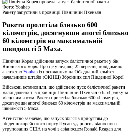
Фото: Yonhap
Ракету запустили з провінції Північний Пхеньян
Ракета пролетіла близько 600
кілометрів, досягнувши апогеї близько
60 кілометрів на максимальній
швидкості 5 Маха.
Північна Корея здійснила запуск балістичної ракети у бік
Японського моря. Про це у неділю, 25 вересня, повідомило
агентство
Yonhap
із посиланням на Об'єднаний комітет
начальників штабів (ОКНШ) Збройних сил Південної Кореї.
Військові встановили, що здійснено пуск балістичної ракети
малої дальності з провінції Північний Пхеньян о 6:53 ранку за
місцевим часом. Ракета пролетіла близько 600 кілометрів,
досягнувши апогеї близько 60 кілометрів на максимальній
швидкості 5 Маха.
Агентство зазначає, що запуск збігся з прибуттям до
південнокорейського порту Пусан ударного авіаносного
угруповання США на чолі з авіаносцем Ronald Reagan для