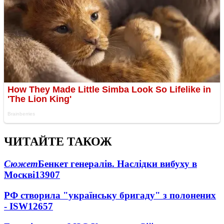
ЧИТАЙТЕ ТАКОЖ
Сюжет
Бенкет генералів. Наслідки вибуху в
Москві
13907
РФ створила "українську бригаду" з полонених
- ISW
12657