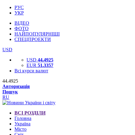
РУС
УКР
ВІДЕО
ФОТО
НАЙПОПУЛЯРНІШІ
СПЕЦПРОЕКТИ
USD
USD
44.4925
EUR
51.3357
Всі курси валют
44.4925
Авторизація
Пошук
RU
ВСІ РОЗДІЛИ
Головна
Україна
Місто
Світ