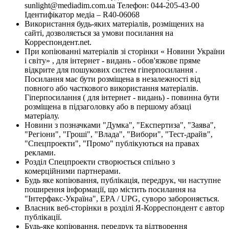
sunlight@mediadim.com.ua
Телефон: 044-205-43-00
Ідентифікатор медіа – R40-06068
Використання будь-яких матеріалів, розміщених на
сайті, дозволяється за умови посилання на
Корреспондент.net.
При копіюванні матеріалів зі сторінки « Новини України
і світу» , для інтернет - видань - обов'язкове пряме
відкрите для пошукових систем гіперпосилання .
Посилання має бути розміщена в незалежності від
повного або часткового використання матеріалів.
Гіперпосилання ( для інтернет - видань) - повинна бути
розміщена в підзаголовку або в першому абзаці
матеріалу.
Новини з позначками "Думка", "Експертиза", "Заява",
"Регіони", "Гроші", "Влада", "Вибори", "Тест-драйв",
"Спецпроекти", "Промо" публікуються на правах
реклами.
Розділ Спецпроекти створюється спільно з
комерційними партнерами.
Будь яке копіювання, публікація, передрук, чи наступне
поширення інформації, що містить посилання на
"Інтерфакс-Україна", EPA / UPG, суворо забороняється.
Власник веб-сторінки в розділі Я-Корреспондент є автор
публікації.
Будь-яке копіювання, передрук та відтворення