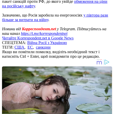
пакет санкцій проти РФ, до якого увійде
обмеження на ціни
на російську нафту
.
Зазначимо, що Росія заробила на енергоносіях
у півтора рази
більше за витрати на війну
.
Новини від
Корреспондент.net
у Telegram. Підписуйтесь на
наш канал
https://t.me/korrespondentnet
Читайте Korrespondent.net в Google News
СПЕЦТЕМА:
Війна Росії з Україною
ТЕГИ:
США
,
ЕС
,
санкции
Якщо ви помітили помилку, виділіть необхідний текст і
натисніть Ctrl + Enter, щоб повідомити про це редакцію.