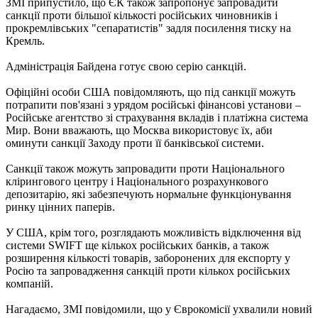
ЗМІ припустило, що ЄК також запропонує запровадити
санкції проти більшої кількості російських чиновників і
прокремлівських "сепаратистів" задля посилення тиску на
Кремль.
Адміністрація Байдена готує свою серію санкцій.
Офіційні особи США повідомляють, що під санкції можуть
потрапити пов'язані з урядом російські фінансові установи –
Російське агентство зі страхування вкладів і платіжна система
Мир. Вони вважають, що Москва використовує їх, аби
оминути санкції Заходу проти її банківської системи.
Санкції також можуть запровадити проти Національного
клірингового центру і Національного розрахункового
депозитарію, які забезпечують нормальне функціонування
ринку цінних паперів.
У США, крім того, розглядають можливість відключення від
системи SWIFT ще кількох російських банків, а також
розширення кількості товарів, заборонених для експорту у
Росію та запровадження санкцій проти кількох російських
компаній.
Нагадаємо, ЗМІ повідомили, що у Єврокомісії ухвалили новий