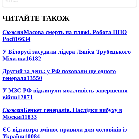
ЧИТАЙТЕ ТАКОЖ
Сюжет
Масова смерть на пляжі. Робота ППО
Росії
16634
У Білорусі засудили лідера Ляпіса Трубецького
Міхалка
16182
Другий за день: у РФ поховали ще одного
генерала
13550
У МЗС РФ відкинули можливість завершення
війни
12871
Сюжет
Бенкет генералів. Наслідки вибуху в
Москві
11833
ЄС відзавтра змінює правила для чоловіків із
України
10084