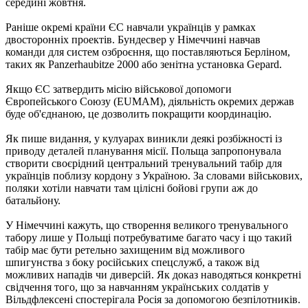
середині жовтня.
Раніше окремі країни ЄС навчали українців у рамках
двосторонніх проектів. Бундесвер у Німеччині навчав
команди для систем озброєння, що поставляються Берліном,
таких як Panzerhaubitze 2000 або зенітна установка Gepard.
Якщо ЄС затвердить місію військової допомоги
Європейського Союзу (EUMAM), діяльність окремих держав
буде об'єднаною, це дозволить покращити координацію.
Як пише видання, у кулуарах виникли деякі розбіжності із
приводу деталей планування місії. Польща запропонувала
створити своєрідний центральний тренувальний табір для
українців поблизу кордону з Україною. За словами військових,
поляки хотіли навчати там цілісні бойові групи аж до
батальйону.
У Німеччині кажуть, що створення великого тренувального
табору лише у Польщі потребуватиме багато часу і що такий
табір має бути ретельно захищеним від можливого
шпигунства з боку російських спецслужб, а також від
можливих нападів чи диверсій. Як доказ наводяться конкретні
свідчення того, що за навчанням українських солдатів у
Вільдфлексені спостерігала Росія за допомогою безпілотників.