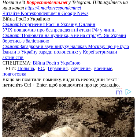
Новини від
Корреспондент.net
у Telegram. Підписуйтесь на
наш канал
https://t.me/korrespondentnet
Читайте Korrespondent.net в Google News
Війна Росії з Україною
Сюжет
Вторгнення Росії в Україну. Онлайн
УЧХ повідомив про безпрецедентні атаки РФ у липні
Сюжет
"Полювати на лучника, а не на стрілу". Як Україні
боротись з балістикою
Сюжет
Загадковий звук вибуху налякав Москву: що це було
Їздили в Україну заради полонених: у Кореї затримали
активістів
СПЕЦТЕМА:
Війна Росії з Україною
ТЕГИ:
Польша
,
ЕС
,
Германия
,
обучение
,
военные
,
подготовка
Якщо ви помітили помилку, виділіть необхідний текст і
натисніть Ctrl + Enter, щоб повідомити про це редакцію.