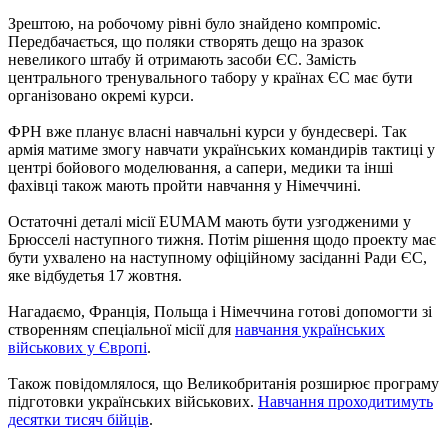
Зрештою, на робочому рівні було знайдено компроміс.
Передбачається, що поляки створять дещо на зразок
невеликого штабу й отримають засоби ЄС. Замість
центрального тренувального табору у країнах ЄС має бути
організовано окремі курси.
ФРН вже планує власні навчальні курси у бундесвері. Так
армія матиме змогу навчати українських командирів тактиці у
центрі бойового моделювання, а сапери, медики та інші
фахівці також мають пройти навчання у Німеччині.
Остаточні деталі місії EUMAM мають бути узгодженими у
Брюсселі наступного тижня. Потім рішення щодо проекту має
бути ухвалено на наступному офіційному засіданні Ради ЄС,
яке відбудетья 17 жовтня.
Нагадаємо, Франція, Польща і Німеччина готові допомогти зі
створенням спеціальної місії для
навчання українських
військових у Європі
.
Також повідомлялося, що Великобританія розширює програму
підготовки українських військових.
Навчання проходитимуть
десятки тисяч бійців
.