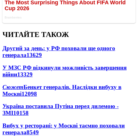
ЧИТАЙТЕ ТАКОЖ
Другий за день: у РФ поховали ще одного
генерала
13629
У МЗС РФ відкинули можливість завершення
війни
13329
Сюжет
Бенкет генералів. Наслідки вибуху в
Москві
12098
Україна поставила Путіна перед дилемою -
ЗМІ
10158
Вибух у ресторані: у Москві таємно поховали
генерала
8549