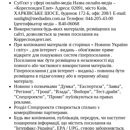
Суб'єкт у сфері онлайн-медіа Назва онлайн-медіа –
«КореспонденТ.net» Адреса: 02091, місто Київ,
ХАРКІВСЬКЕ ШОСЕ, будинок 172-Б, офіс 208/1 E-mail:
sunlight@mediadim.com.ua
Телефон: 044-205-43-00
Ідентифікатор медіа – R40-06068
Використання будь-яких матеріалів, розміщених на
сайті, дозволяється за умови посилання на
Корреспондент.net.
При копіюванні матеріалів зі сторінки « Новини України
і світу» , для інтернет - видань - обов'язкове пряме
відкрите для пошукових систем гіперпосилання .
Посилання має бути розміщена в незалежності від
повного або часткового використання матеріалів.
Гіперпосилання ( для інтернет - видань) - повинна бути
розміщена в підзаголовку або в першому абзаці
матеріалу.
Новини з позначками "Думка", "Експертиза", "Заява",
"Регіони", "Гроші", "Влада", "Вибори", "Тест-драйв",
"Спецпроекти", "Промо" публікуються на правах
реклами.
Розділ Спецпроекти створюється спільно з
комерційними партнерами.
Будь яке копіювання, публікація, передрук, чи наступне
поширення інформації, що містить посилання на
"Інтерфакс-Україна", EPA / UPG, суворо забороняється.