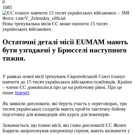
0
1085
Фото: t.me/V_Zelenskiy_official
Нова тренувальна місія ЄС може охопити 15 тисяч
українських військових
Остаточні деталі місії EUMAM мають
бути узгоджені у Брюсселі наступного
тижня.
У рамках нової місії тренувань Європейський Союз планує
навчити до 15 тисяч українських військовослужбовців. Країни
– члени ЄС домовилися про це на робочому рівні. Про це
пише
Spiegel
.
Як заявили дипломати, які беруть участь у переговорах, три
тисячі українських солдатів мають пройти тактичну бойову
підготовку для командирів або курси для інженерів.
Зазначається, що плани місії, які глава дипломатії ЄС Жозеп
Боррель запропонував наприкінці серпня, мають визначити у