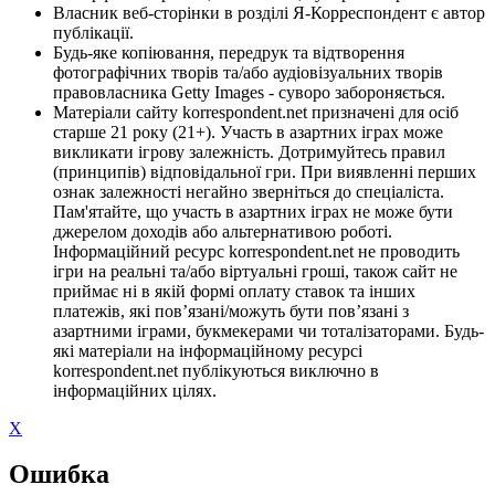
Власник веб-сторінки в розділі Я-Корреспондент є автор
публікації.
Будь-яке копіювання, передрук та відтворення
фотографічних творів та/або аудіовізуальних творів
правовласника Getty Images - суворо забороняється.
Матеріали сайту korrespondent.net призначені для осіб
старше 21 року (21+). Участь в азартних іграх може
викликати ігрову залежність. Дотримуйтесь правил
(принципів) відповідальної гри. При виявленні перших
ознак залежності негайно зверніться до спеціаліста.
Пам'ятайте, що участь в азартних іграх не може бути
джерелом доходів або альтернативою роботі.
Інформаційний ресурс korrespondent.net не проводить
ігри на реальні та/або віртуальні гроші, також сайт не
приймає ні в якій формі оплату ставок та інших
платежів, які пов’язані/можуть бути пов’язані з
азартними іграми, букмекерами чи тоталізаторами. Будь-
які матеріали на інформаційному ресурсі
korrespondent.net публікуються виключно в
інформаційних цілях.
X
Ошибка