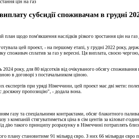
тання цін на газ
иплату субсидії споживачам в грудні 202
й план щодо пом'якшення наслідків різкого зростання цін на газ 
дготувала цей проект, - на першому етапі, у грудні 2022 року, д
, яку споживач сплатив за газ у вересні. Ця виплата, своєю черг
нь 2024 року, для 80 відсотків від очікуваного обсягу споживання г
заною в договорі з постачальником ціною.
х експертів при уряді Німеччини, цей проект має дві мети: поле
ас досяжну пропозицію", - додала вона.
нням газу та спеціальними контрактами, обсяг блакитного палив
азу з компаній стягуватиметься ціна в сім центів за кіловат-годи
ід дію такого принципу розрахунку в Німеччині потраплять близ
ого плану становитиме 91 мільярд євро. З них 66 мільярди євро п