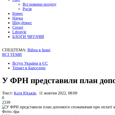
Всі новини розділу
Росія
Бізнес
Наука
Шоу-бізнес
Спорт
Lifestyle
БЛОГИ ЧИТАЧІВ
СПЕЦТЕМА:
Війна в Ірані
ВСІ ТЕМИ
Вступ України в ЄС
Теракт в Барселоні
У ФРН представили план допо
Текст:
Катя Юськів
, 11 жовтня 2022, 08:09
0
2339
Фото: dpa