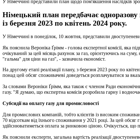
У Німеччині представили план щодо пом'якшення наслідків зрос
Німецький план передбачає одноразову в
із березня 2023 по квітень 2024 року.
У Німеччині в понеділок, 10 жовтня, представили двоступеневи
Як пояснила Вероніка Ґрімм - голова експертної комісії, яка пі
очікуваний за цей місяць рахунок за газ, орієнтуючись на суму
"гальма" для ціни на газ", - зазначила економіст.
На другому етапі реалізації плану, з березня 2023 року по квіте
понад цей обсяг споживачеві доведеться розплачуватися за вка
За словами Вероніки Ґрімм, яка також є членом Ради економічни
газу. "Я думаю, що експертна комісія розробила гарну і водноч
Субсидії на оплату газу для промисловості
Для промислових компаній, тобто клієнтів із високим спожива
70 відсоткам від їхнього споживання у 2021 році. За цей обсяг г
здійснюватиметься оплата за ринковою ціною. Очікується, що п
Як пояснили експерти, загальна вартість реалізації двоступенев