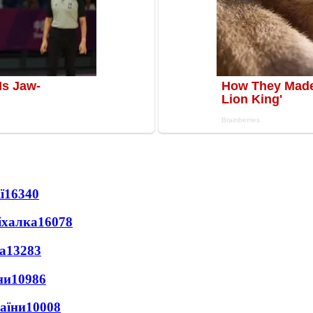
ї
16340
іхалка
16078
а
13283
ни
10986
раїни
10008