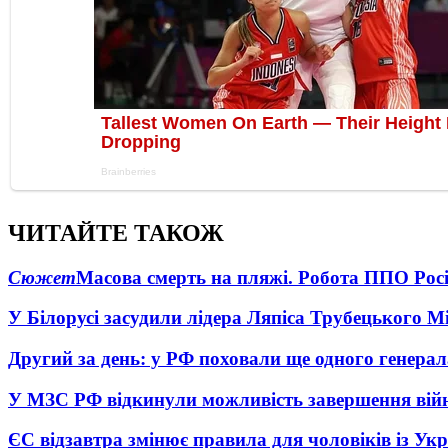
ЧИТАЙТЕ ТАКОЖ
Сюжет
Масова смерть на пляжі. Робота ППО Росі
У Білорусі засудили лідера Ляпіса Трубецького М
Другий за день: у РФ поховали ще одного генерал
У МЗС РФ відкинули можливість завершення вій
ЄС відзавтра змінює правила для чоловіків із Ук