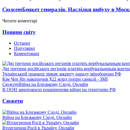
Сюжет
Бенкет генералів. Наслідки вибуху в Моск
Читати коментарі
Новини світу
Останні
Популярні
Коментовані
Дві третини російських регіонів платять вербувальникам контр
Український пранкер зірвав закриту нараду міноборони РФ
Кім Чен Ин накопичив $22 млрд попри санкції - ЗМІ
Сюжет
Війна на Близькому Сході. Онлайн
В ООН занепокоєні поширенням війни на територію РФ
Сюжети
Війна на Близькому Сході. Онлайн
Вторгнення Росії в Україну. Онлайн