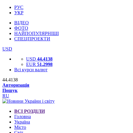
РУС
УКР
ВІДЕО
ФОТО
НАЙПОПУЛЯРНІШІ
СПЕЦПРОЕКТИ
USD
USD
44.4138
EUR
51.2998
Всі курси валют
44.4138
Авторизація
Пошук
RU
ВСІ РОЗДІЛИ
Головна
Україна
Місто
Світ