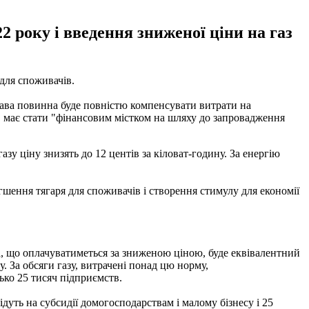
2 року і введення зниженої ціни на газ
для споживачів.
ержава повинна буде повністю компенсувати витрати на
ою, має стати "фінансовим містком на шляху до запровадження
азу ціну знизять до 12 центів за кіловат-годину. За енергію
гшення тягаря для споживачів і створення стимулу для економії
а, що оплачуватиметься за зниженою ціною, буде еквівалентний
ну. За обсяги газу, витрачені понад цю норму,
ько 25 тисяч підприємств.
ідуть на субсидії домогосподарствам і малому бізнесу і 25