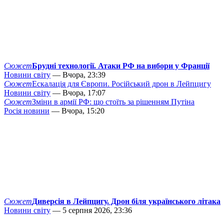
Сюжет
Брудні технології. Атаки РФ на вибори у Франції
Новини світу
— Вчора, 23:39
Сюжет
Ескалація для Європи. Російський дрон в Лейпцигу
Новини світу
— Вчора, 17:07
Сюжет
Зміни в армії РФ: що стоїть за рішенням Путіна
Росія новини
— Вчора, 15:20
Сюжет
Диверсія в Лейпцигу. Дрон біля українського літака
Новини світу
— 5 серпня 2026, 23:36