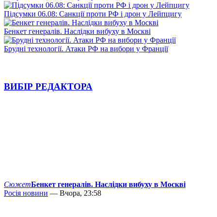
Підсумки 06.08: Санкції проти РФ і дрон у Лейпцигу
Бенкет генералів. Наслідки вибуху в Москві
Брудні технології. Атаки РФ на вибори у Франції
ВИБІР РЕДАКТОРА
Сюжет
Бенкет генералів. Наслідки вибуху в Москві
Росія новини
— Вчора, 23:58