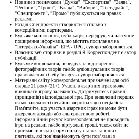
Новини з позначками "Думка", "Експертиза", "Заява",
"Регіони", "Гроші", "Влада", "Вибори", "Тест-драйв",
"Спецпроекти", "Промо" публікуються на правах
реклами.
Розділ Спецпроекти створюється спільно з
комерційними партнерами.
Будь яке копіювання, публікація, передрук, чи наступне
поширення інформації, що містить посилання на
"Інтерфакс-Україна", EPA / UPG, суворо забороняється.
Власник веб-сторінки в розділі Я-Корреспондент є автор
публікації.
Будь-яке копіювання, передрук та відтворення
фотографічних творів та/або аудіовізуальних творів
правовласника Getty Images - суворо забороняється.
Матеріали сайту korrespondent.net призначені для осіб
старше 21 року (21+). Участь в азартних іграх може
викликати ігрову залежність. Дотримуйтесь правил
(принципів) відповідальної гри. При виявленні перших
ознак залежності негайно зверніться до спеціаліста.
Пам'ятайте, що участь в азартних іграх не може бути
джерелом доходів або альтернативою роботі.
Інформаційний ресурс korrespondent.net не проводить
ігри на реальні та/або віртуальні гроші, також сайт не
приймає ні в якій формі оплату ставок та інших
платежів, які пов’язані/можуть бути пов’язані з