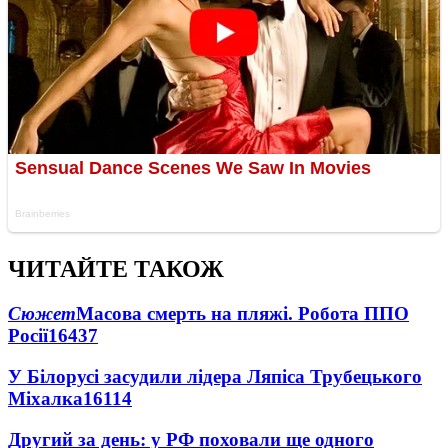
ЧИТАЙТЕ ТАКОЖ
Сюжет
Масова смерть на пляжі. Робота ППО
Росії
16437
У Білорусі засудили лідера Ляпіса Трубецького
Міхалка
16114
Другий за день: у РФ поховали ще одного