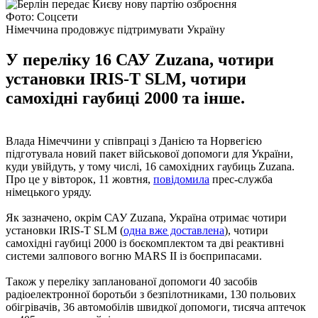
Фото: Соцсети
Німеччина продовжує підтримувати Україну
У переліку 16 САУ Zuzana, чотири
установки IRIS-T SLM, чотири
самохідні гаубиці 2000 та інше.
Влада Німеччини у співпраці з Данією та Норвегією
підготувала новий пакет військової допомоги для України,
куди увійдуть, у тому числі, 16 самохідних гаубиць Zuzana.
Про це у вівторок, 11 жовтня,
повідомила
прес-служба
німецького уряду.
Як зазначено, окрім САУ Zuzana, Україна отримає чотири
установки IRIS-T SLM (
одна вже доставлена
), чотири
самохідні гаубиці 2000 із боєкомплектом та дві реактивні
системи залпового вогню MARS II із боєприпасами.
Також у переліку запланованої допомоги 40 засобів
радіоелектронної боротьби з безпілотниками, 130 польових
обігрівачів, 36 автомобілів швидкої допомоги, тисяча аптечок