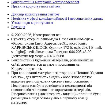
Використання матеріалів korrespondent.net
Правила користування сайтом
Договір користування сайтом
Політика у сфері конфіденційності і персональних даних
Угода щодо користування
Редакція
© 2000-2026, Korrespondent.net
Суб'єкт у сфері онлайн-медіа Назва онлайн-медіа –
«КореспонденТ.net» Адреса: 02091, місто Київ,
ХАРКІВСЬКЕ ШОСЕ, будинок 172-Б, офіс 208/1 E-mail:
sunlight@mediadim.com.ua
Телефон: 044-205-43-00
Ідентифікатор медіа – R40-06068
Використання будь-яких матеріалів, розміщених на
сайті, дозволяється за умови посилання на
Корреспондент.net.
При копіюванні матеріалів зі сторінки « Новини України
і світу» , для інтернет - видань - обов'язкове пряме
відкрите для пошукових систем гіперпосилання .
Посилання має бути розміщена в незалежності від
повного або часткового використання матеріалів.
Гіперпосилання ( для інтернет - видань) - повинна бути
розміщена в підзаголовку або в першому абзаці
матеріалу.