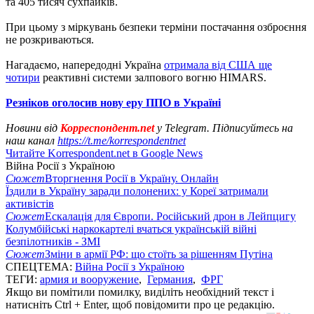
та 405 тисяч сухпайків.
При цьому з міркувань безпеки терміни постачання озброєння
не розкриваються.
Нагадаємо, напередодні Україна
отримала від США ще
чотири
реактивні системи залпового вогню HIMARS.
Резніков оголосив нову еру ППО в Україні
Новини від
Корреспондент.net
у Telegram. Підписуйтесь на
наш канал
https://t.me/korrespondentnet
Читайте Korrespondent.net в Google News
Війна Росії з Україною
Сюжет
Вторгнення Росії в Україну. Онлайн
Їздили в Україну заради полонених: у Кореї затримали
активістів
Сюжет
Ескалація для Європи. Російський дрон в Лейпцигу
Колумбійські наркокартелі вчаться українській війні
безпілотників - ЗМІ
Сюжет
Зміни в армії РФ: що стоїть за рішенням Путіна
СПЕЦТЕМА:
Війна Росії з Україною
ТЕГИ:
армия и вооружение
,
Германия
,
ФРГ
Якщо ви помітили помилку, виділіть необхідний текст і
натисніть Ctrl + Enter, щоб повідомити про це редакцію.