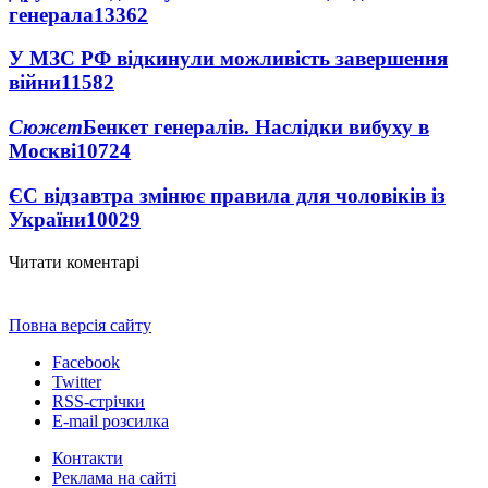
генерала
13362
У МЗС РФ відкинули можливість завершення
війни
11582
Сюжет
Бенкет генералів. Наслідки вибуху в
Москві
10724
ЄС відзавтра змінює правила для чоловіків із
України
10029
Читати коментарі
Повна версія сайту
Facebook
Twitter
RSS-стрічки
E-mail розсилка
Контакти
Реклама на сайті