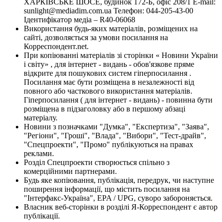
ХАРКІВСЬКЕ ШОСЕ, будинок 172-Б, офіс 208/1 E-mail:
sunlight@mediadim.com.ua
Телефон: 044-205-43-00
Ідентифікатор медіа – R40-06068
Використання будь-яких матеріалів, розміщених на
сайті, дозволяється за умови посилання на
Корреспондент.net.
При копіюванні матеріалів зі сторінки « Новини України
і світу» , для інтернет - видань - обов'язкове пряме
відкрите для пошукових систем гіперпосилання .
Посилання має бути розміщена в незалежності від
повного або часткового використання матеріалів.
Гіперпосилання ( для інтернет - видань) - повинна бути
розміщена в підзаголовку або в першому абзаці
матеріалу.
Новини з позначками "Думка", "Експертиза", "Заява",
"Регіони", "Гроші", "Влада", "Вибори", "Тест-драйв",
"Спецпроекти", "Промо" публікуються на правах
реклами.
Розділ Спецпроекти створюється спільно з
комерційними партнерами.
Будь яке копіювання, публікація, передрук, чи наступне
поширення інформації, що містить посилання на
"Інтерфакс-Україна", EPA / UPG, суворо забороняється.
Власник веб-сторінки в розділі Я-Корреспондент є автор
публікації.