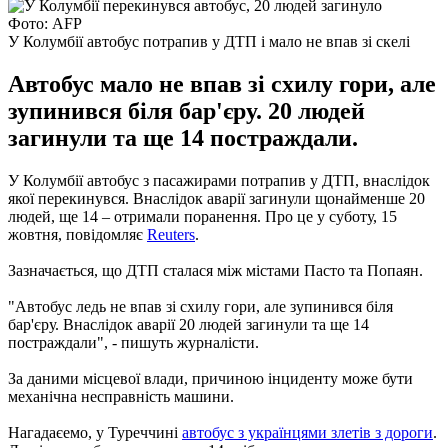
Фото: AFP
У Колумбії автобус потрапив у ДТП і мало не впав зі скелі
Автобус мало не впав зі схилу гори, але
зупинився біля бар'єру. 20 людей
загинули та ще 14 постраждали.
У Колумбії автобус з пасажирами потрапив у ДТП, внаслідок
якої перекинувся. Внаслідок аварії загинули щонайменше 20
людей, ще 14 – отримали поранення. Про це у суботу, 15
жовтня, повідомляє
Reuters
.
Зазначається, що ДТП сталася між містами Пасто та Попаян.
"Автобус ледь не впав зі схилу гори, але зупинився біля
бар'єру. Внаслідок аварії 20 людей загинули та ще 14
постраждали", - пишуть журналісти.
За даними місцевої влади, причиною інциденту може бути
механічна несправність машини.
Нагадаєемо, у Туреччині
автобус з українцями злетів з дороги
.