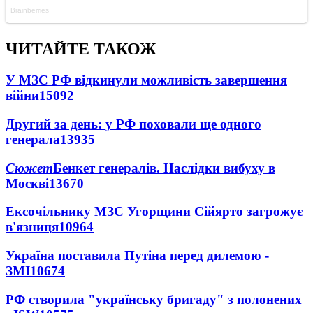
ЧИТАЙТЕ ТАКОЖ
У МЗС РФ відкинули можливість завершення
війни
15092
Другий за день: у РФ поховали ще одного
генерала
13935
Сюжет
Бенкет генералів. Наслідки вибуху в
Москві
13670
Ексочільнику МЗС Угорщини Сійярто загрожує
в'язниця
10964
Україна поставила Путіна перед дилемою -
ЗМІ
10674
РФ створила "українську бригаду" з полонених