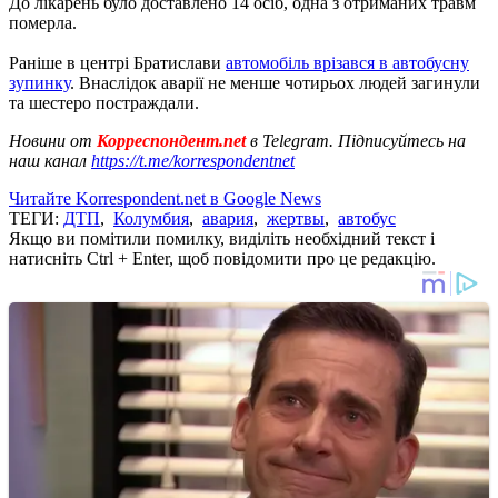
До лікарень було доставлено 14 осіб, одна з отриманих травм
померла.
Раніше в центрі Братислави
автомобіль врізався в автобусну
зупинку
. Внаслідок аварії не менше чотирьох людей загинули
та шестеро постраждали.
Новини от
Корреспондент.net
в Telegram. Підписуйтесь на
наш канал
https://t.me/korrespondentnet
Читайте Korrespondent.net в Google News
ТЕГИ:
ДТП
,
Колумбия
,
авария
,
жертвы
,
автобус
Якщо ви помітили помилку, виділіть необхідний текст і
натисніть Ctrl + Enter, щоб повідомити про це редакцію.