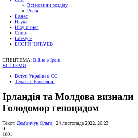
Всі новини розділу
Росія
Бізнес
Наука
Шоу-бізнес
Спорт
Lifestyle
БЛОГИ ЧИТАЧІВ
СПЕЦТЕМА:
Війна в Ірані
ВСІ ТЕМИ
Вступ України в ЄС
Теракт в Барселоні
Ірландія та Молдова визнали
Голодомор геноцидом
Текст:
Дем'янчук Ольга
, 24 листопада 2022, 20:23
0
1001