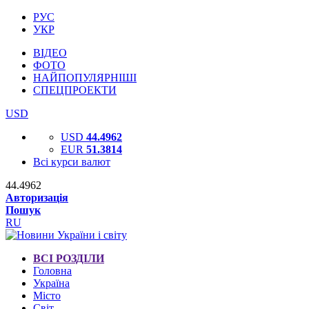
РУС
УКР
ВІДЕО
ФОТО
НАЙПОПУЛЯРНІШІ
СПЕЦПРОЕКТИ
USD
USD
44.4962
EUR
51.3814
Всі курси валют
44.4962
Авторизація
Пошук
RU
ВСІ РОЗДІЛИ
Головна
Україна
Місто
Світ