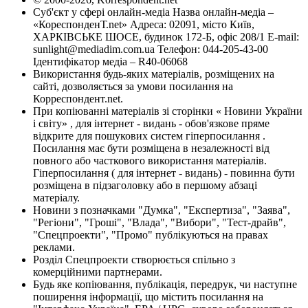
Суб'єкт у сфері онлайн-медіа Назва онлайн-медіа –
«КореспонденТ.net» Адреса: 02091, місто Київ,
ХАРКІВСЬКЕ ШОСЕ, будинок 172-Б, офіс 208/1 E-mail:
sunlight@mediadim.com.ua
Телефон: 044-205-43-00
Ідентифікатор медіа – R40-06068
Використання будь-яких матеріалів, розміщених на
сайті, дозволяється за умови посилання на
Корреспондент.net.
При копіюванні матеріалів зі сторінки « Новини України
і світу» , для інтернет - видань - обов'язкове пряме
відкрите для пошукових систем гіперпосилання .
Посилання має бути розміщена в незалежності від
повного або часткового використання матеріалів.
Гіперпосилання ( для інтернет - видань) - повинна бути
розміщена в підзаголовку або в першому абзаці
матеріалу.
Новини з позначками "Думка", "Експертиза", "Заява",
"Регіони", "Гроші", "Влада", "Вибори", "Тест-драйв",
"Спецпроекти", "Промо" публікуються на правах
реклами.
Розділ Спецпроекти створюється спільно з
комерційними партнерами.
Будь яке копіювання, публікація, передрук, чи наступне
поширення інформації, що містить посилання на