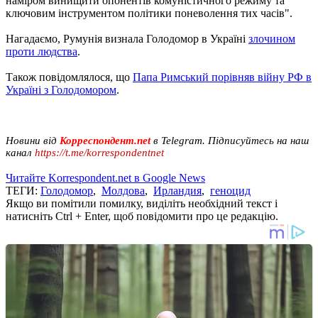
наміром винищити опонентів комуністичного режиму та
ключовим інструментом політики поневолення тих часів".
Нагадаємо, Румунія визнала Голодомор в Україні
злочином
проти людства
.
Також повідомлялося, що
Папа Римський порівняв війну РФ в
Україні з Голодомором
.
Новини від
Корреспондент.net
в Telegram. Підписуйтесь на наш
канал
https://t.me/korrespondentnet
Читайте Korrespondent.net в Google News
ТЕГИ:
Голодомор
,
Молдова
,
Ирландия
,
геноцид
Якщо ви помітили помилку, виділіть необхідний текст і
натисніть Ctrl + Enter, щоб повідомити про це редакцію.