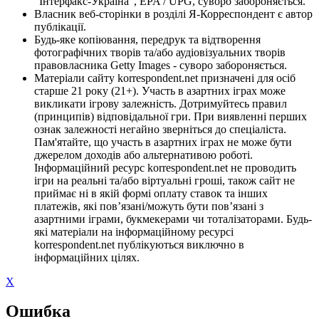
"Інтерфакс-Україна", EPA / UPG, суворо забороняється.
Власник веб-сторінки в розділі Я-Корреспондент є автор
публікації.
Будь-яке копіювання, передрук та відтворення
фотографічних творів та/або аудіовізуальних творів
правовласника Getty Images - суворо забороняється.
Матеріали сайту korrespondent.net призначені для осіб
старше 21 року (21+). Участь в азартних іграх може
викликати ігрову залежність. Дотримуйтесь правил
(принципів) відповідальної гри. При виявленні перших
ознак залежності негайно зверніться до спеціаліста.
Пам'ятайте, що участь в азартних іграх не може бути
джерелом доходів або альтернативою роботі.
Інформаційний ресурс korrespondent.net не проводить
ігри на реальні та/або віртуальні гроші, також сайт не
приймає ні в якій формі оплату ставок та інших
платежів, які пов’язані/можуть бути пов’язані з
азартними іграми, букмекерами чи тоталізаторами. Будь-
які матеріали на інформаційному ресурсі
korrespondent.net публікуються виключно в
інформаційних цілях.
X
Ошибка