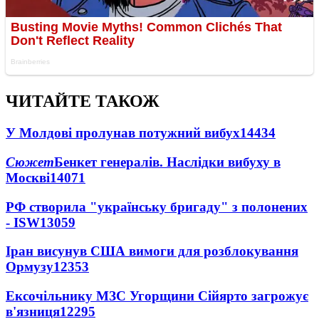
ЧИТАЙТЕ ТАКОЖ
У Молдові пролунав потужний вибух
14434
Сюжет
Бенкет генералів. Наслідки вибуху в
Москві
14071
РФ створила "українську бригаду" з полонених
- ISW
13059
Іран висунув США вимоги для розблокування
Ормузу
12353
Ексочільнику МЗС Угорщини Сійярто загрожує
в'язниця
12295