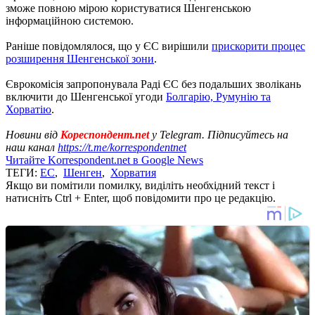
зможе повною мірою користуватися Шенгенською
інформаційною системою.
Раніше повідомлялося, що у ЄС вирішили
прискорити процес
розширення Шенгенської зони
.
Єврокомісія запропонувала Раді ЄС без подальших зволікань
включити до Шенгенської угоди
Болгарію, Румунію та
Хорватію
.
Новини від
Кореспондент.net
у Telegram. Підписуйтесь на
наш канал
https://t.me/korrespondentnet
Читайте Korrespondent.net в Google News
ТЕГИ:
ЕС
,
Шенген
,
Хорватия
Якщо ви помітили помилку, виділіть необхідний текст і
натисніть Ctrl + Enter, щоб повідомити про це редакцію.