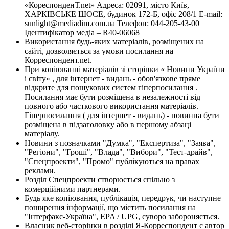
«КореспонденТ.net» Адреса: 02091, місто Київ,
ХАРКІВСЬКЕ ШОСЕ, будинок 172-Б, офіс 208/1 E-mail:
sunlight@mediadim.com.ua
Телефон: 044-205-43-00
Ідентифікатор медіа – R40-06068
Використання будь-яких матеріалів, розміщених на
сайті, дозволяється за умови посилання на
Корреспондент.net.
При копіюванні матеріалів зі сторінки « Новини України
і світу» , для інтернет - видань - обов'язкове пряме
відкрите для пошукових систем гіперпосилання .
Посилання має бути розміщена в незалежності від
повного або часткового використання матеріалів.
Гіперпосилання ( для інтернет - видань) - повинна бути
розміщена в підзаголовку або в першому абзаці
матеріалу.
Новини з позначками "Думка", "Експертиза", "Заява",
"Регіони", "Гроші", "Влада", "Вибори", "Тест-драйв",
"Спецпроекти", "Промо" публікуються на правах
реклами.
Розділ Спецпроекти створюється спільно з
комерційними партнерами.
Будь яке копіювання, публікація, передрук, чи наступне
поширення інформації, що містить посилання на
"Інтерфакс-Україна", EPA / UPG, суворо забороняється.
Власник веб-сторінки в розділі Я-Корреспондент є автор