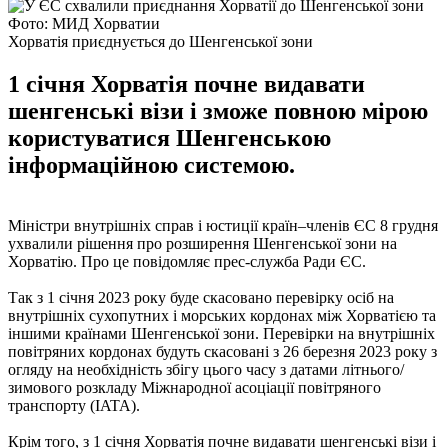
Фото: МИД Хорватии
Хорватія приєднується до Шенгенської зони
1 січня Хорватія почне видавати
шенгенські візи і зможе повною мірою
користуватися Шенгенською
інформаційною системою.
Міністри внутрішніх справ і юстиції країн–членів ЄС 8 грудня
ухвалили рішення про розширення Шенгенської зони на
Хорватію. Про це повідомляє прес-служба Ради ЄС.
Так з 1 січня 2023 року буде скасовано перевірку осіб на
внутрішніх сухопутних і морських кордонах між Хорватією та
іншими країнами Шенгенської зони. Перевірки на внутрішніх
повітряних кордонах будуть скасовані з 26 березня 2023 року з
огляду на необхідність збігу цього часу з датами літнього/
зимового розкладу Міжнародної асоціації повітряного
транспорту (IATA).
Крім того, з 1 січня Хорватія почне видавати шенгенські візи і