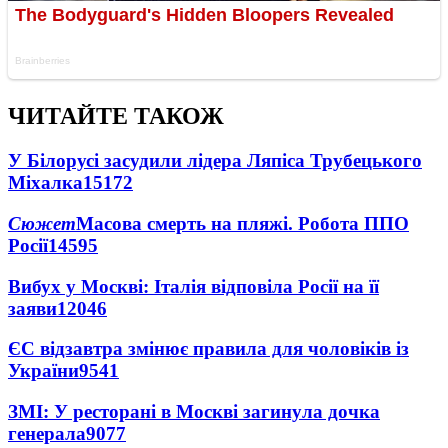
ЧИТАЙТЕ ТАКОЖ
У Білорусі засудили лідера Ляпіса Трубецького
Міхалка
15172
Сюжет
Масова смерть на пляжі. Робота ППО
Росії
14595
Вибух у Москві: Італія відповіла Росії на її
заяви
12046
ЄС відзавтра змінює правила для чоловіків із
України
9541
ЗМІ: У ресторані в Москві загинула дочка
генерала
9077