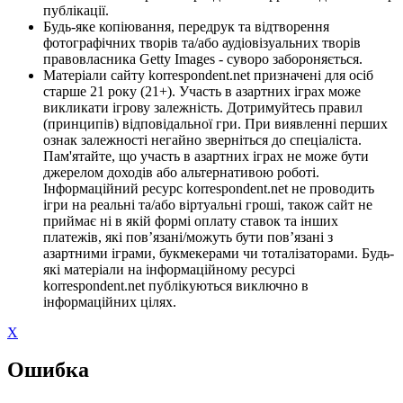
публікації.
Будь-яке копіювання, передрук та відтворення
фотографічних творів та/або аудіовізуальних творів
правовласника Getty Images - суворо забороняється.
Матеріали сайту korrespondent.net призначені для осіб
старше 21 року (21+). Участь в азартних іграх може
викликати ігрову залежність. Дотримуйтесь правил
(принципів) відповідальної гри. При виявленні перших
ознак залежності негайно зверніться до спеціаліста.
Пам'ятайте, що участь в азартних іграх не може бути
джерелом доходів або альтернативою роботі.
Інформаційний ресурс korrespondent.net не проводить
ігри на реальні та/або віртуальні гроші, також сайт не
приймає ні в якій формі оплату ставок та інших
платежів, які пов’язані/можуть бути пов’язані з
азартними іграми, букмекерами чи тоталізаторами. Будь-
які матеріали на інформаційному ресурсі
korrespondent.net публікуються виключно в
інформаційних цілях.
X
Ошибка