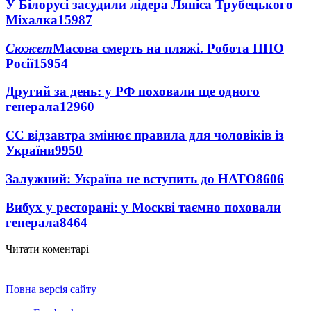
У Білорусі засудили лідера Ляпіса Трубецького
Міхалка
15987
Сюжет
Масова смерть на пляжі. Робота ППО
Росії
15954
Другий за день: у РФ поховали ще одного
генерала
12960
ЄС відзавтра змінює правила для чоловіків із
України
9950
Залужний: Україна не вступить до НАТО
8606
Вибух у ресторані: у Москві таємно поховали
генерала
8464
Читати коментарі
Повна версія сайту