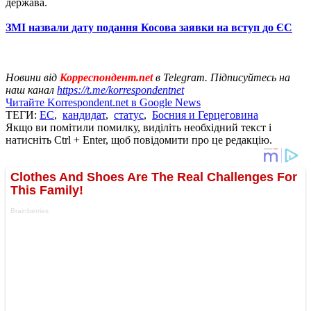
держава.
ЗМІ назвали дату подання Косова заявки на вступ до ЄС
Новини від
Корреспондент.net
в Telegram. Підписуйтесь на
наш канал
https://t.me/korrespondentnet
Читайте Korrespondent.net в Google News
ТЕГИ:
ЕС
,
кандидат
,
статус
,
Босния и Герцеговина
Якщо ви помітили помилку, виділіть необхідний текст і
натисніть Ctrl + Enter, щоб повідомити про це редакцію.