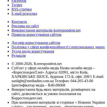
Facebook
Twitter
RSS-стрічки
E-mail розсилка
Контакти
Реклама на сайті
Використання матеріалів korrespondent.net
Правила користування сайтом
Договір користування сайтом
Політика у сфері конфіденційності і персональних даних
Угода щодо користування
Редакція
© 2000-2026, Korrespondent.net
Суб'єкт у сфері онлайн-медіа Назва онлайн-медіа –
«КореспонденТ.net» Адреса: 02091, місто Київ,
ХАРКІВСЬКЕ ШОСЕ, будинок 172-Б, офіс 208/1 E-mail:
sunlight@mediadim.com.ua
Телефон: 044-205-43-00
Ідентифікатор медіа – R40-06068
Використання будь-яких матеріалів, розміщених на
сайті, дозволяється за умови посилання на
Корреспондент.net.
При копіюванні матеріалів зі сторінки « Новини України
і світу» , для інтернет - видань - обов'язкове пряме