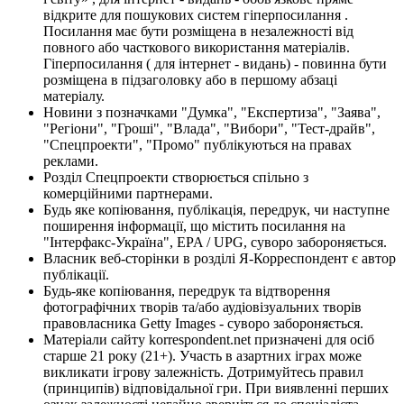
відкрите для пошукових систем гіперпосилання .
Посилання має бути розміщена в незалежності від
повного або часткового використання матеріалів.
Гіперпосилання ( для інтернет - видань) - повинна бути
розміщена в підзаголовку або в першому абзаці
матеріалу.
Новини з позначками "Думка", "Експертиза", "Заява",
"Регіони", "Гроші", "Влада", "Вибори", "Тест-драйв",
"Спецпроекти", "Промо" публікуються на правах
реклами.
Розділ Спецпроекти створюється спільно з
комерційними партнерами.
Будь яке копіювання, публікація, передрук, чи наступне
поширення інформації, що містить посилання на
"Інтерфакс-Україна", EPA / UPG, суворо забороняється.
Власник веб-сторінки в розділі Я-Корреспондент є автор
публікації.
Будь-яке копіювання, передрук та відтворення
фотографічних творів та/або аудіовізуальних творів
правовласника Getty Images - суворо забороняється.
Матеріали сайту korrespondent.net призначені для осіб
старше 21 року (21+). Участь в азартних іграх може
викликати ігрову залежність. Дотримуйтесь правил
(принципів) відповідальної гри. При виявленні перших