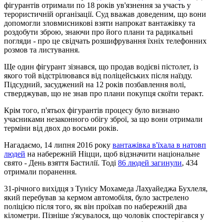
фігурантів отримали по 18 років ув'язнення за участь у
терористичній організації. Суд вважав доведеним, що вони
допомогли зловмисникові взяти напрокат вантажівку та
роздобути зброю, знаючи про його плани та радикальні
погляди - про це свідчать розшифрування їхніх телефонних
розмов та листування.
Ще один фігурант зізнався, що продав водієві пістолет, із
якого той відстрілювався від поліцейських після наїзду.
Підсудний, засуджений на 12 років позбавлення волі,
стверджував, що не знав про плани покупця скоїти теракт.
Крім того, п'ятьох фігурантів процесу було визнано
учасниками незаконного обігу зброї, за що вони отримали
терміни від двох до восьми років.
Нагадаємо, 14 липня 2016 року
вантажівка в'їхала в натовп
людей
на набережній Ніцци, щоб відзначити національне
свято - День взяття Бастилії. Тоді
86 людей загинули
, 434
отримали поранення.
31-річного вихідця з Тунісу Мохамеда Лахуайеджа Бухлеля,
який перебував за кермом автомобіля, було застрелено
поліцією після того, як він проїхав по набережній два
кілометри. Пізніше з'ясувалося, що чоловік спостерігався у