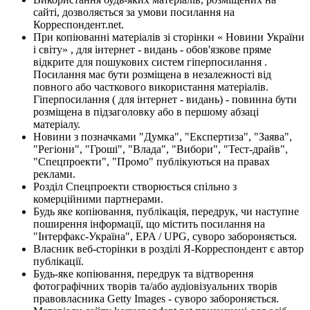
сайті, дозволяється за умови посилання на
Корреспондент.net.
При копіюванні матеріалів зі сторінки « Новини України
і світу» , для інтернет - видань - обов'язкове пряме
відкрите для пошукових систем гіперпосилання .
Посилання має бути розміщена в незалежності від
повного або часткового використання матеріалів.
Гіперпосилання ( для інтернет - видань) - повинна бути
розміщена в підзаголовку або в першому абзаці
матеріалу.
Новини з позначками "Думка", "Експертиза", "Заява",
"Регіони", "Гроші", "Влада", "Вибори", "Тест-драйв",
"Спецпроекти", "Промо" публікуються на правах
реклами.
Розділ Спецпроекти створюється спільно з
комерційними партнерами.
Будь яке копіювання, публікація, передрук, чи наступне
поширення інформації, що містить посилання на
"Інтерфакс-Україна", EPA / UPG, суворо забороняється.
Власник веб-сторінки в розділі Я-Корреспондент є автор
публікації.
Будь-яке копіювання, передрук та відтворення
фотографічних творів та/або аудіовізуальних творів
правовласника Getty Images - суворо забороняється.