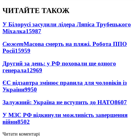
ЧИТАЙТЕ ТАКОЖ
У Білорусі засудили лідера Ляпіса Трубецького
Міхалка
15987
Сюжет
Масова смерть на пляжі. Робота ППО
Росії
15959
Другий за день: у РФ поховали ще одного
генерала
12969
ЄС відзавтра змінює правила для чоловіків із
України
9950
Залужний: Україна не вступить до НАТО
8607
У МЗС РФ відкинули можливість завершення
війни
8502
Читати коментарі