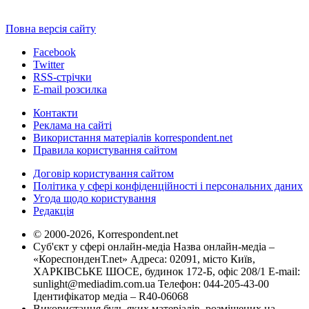
Повна версія сайту
Facebook
Twitter
RSS-стрічки
E-mail розсилка
Контакти
Реклама на сайті
Використання матеріалів korrespondent.net
Правила користування сайтом
Договір користування сайтом
Політика у сфері конфіденційності і персональних даних
Угода щодо користування
Редакція
© 2000-2026, Korrespondent.net
Суб'єкт у сфері онлайн-медіа Назва онлайн-медіа –
«КореспонденТ.net» Адреса: 02091, місто Київ,
ХАРКІВСЬКЕ ШОСЕ, будинок 172-Б, офіс 208/1 E-mail:
sunlight@mediadim.com.ua
Телефон: 044-205-43-00
Ідентифікатор медіа – R40-06068
Використання будь-яких матеріалів, розміщених на