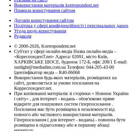
Використання матеріалів korrespondent.net
Правила користування сайтом
Договір користування сайтом
Політика у сфері конфіденційності і персональних даних
Угода щодо користування
Редакція
© 2000-2026, Korrespondent.net
Суб'єкт у сфері онлайн-медіа Назва онлайн-медіа –
«КореспонденТ.net» Адреса: 02091, місто Київ,
ХАРКІВСЬКЕ ШОСЕ, будинок 172-Б, офіс 208/1 E-mail:
sunlight@mediadim.com.ua
Телефон: 044-205-43-00
Ідентифікатор медіа – R40-06068
Використання будь-яких матеріалів, розміщених на
сайті, дозволяється за умови посилання на
Корреспондент.net.
При копіюванні матеріалів зі сторінки « Новини України
і світу» , для інтернет - видань - обов'язкове пряме
відкрите для пошукових систем гіперпосилання .
Посилання має бути розміщена в незалежності від
повного або часткового використання матеріалів.
Гіперпосилання ( для інтернет - видань) - повинна бути
розміщена в підзаголовку або в першому абзаці
матеріалу.