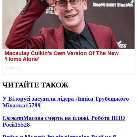
ЧИТАЙТЕ ТАКОЖ
У Білорусі засудили лідера Ляпіса Трубецького
Міхалка
15799
Сюжет
Масова смерть на пляжі. Робота ППО
Росії
15528