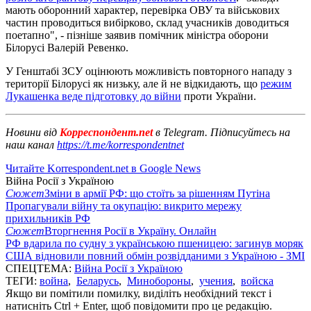
мають оборонний характер, перевірка ОВУ та військових
частин проводиться вибірково, склад учасників доводиться
поетапно", - пізніше заявив помічник міністра оборони
Білорусі Валерій Ревенко.
У Генштабі ЗСУ оцінюють можливість повторного нападу з
території Білорусі як низьку, але й не відкидають, що
режим
Лукашенка веде підготовку до війни
проти України.
Новини від
Корреспондент.net
в Telegram. Підписуйтесь на
наш канал
https://t.me/korrespondentnet
Читайте Korrespondent.net в Google News
Війна Росії з Україною
Сюжет
Зміни в армії РФ: що стоїть за рішенням Путіна
Пропагували війну та окупацію: викрито мережу
прихильників РФ
Сюжет
Вторгнення Росії в Україну. Онлайн
РФ вдарила по судну з українською пшеницею: загинув моряк
США відновили повний обмін розвідданими з Україною - ЗМІ
СПЕЦТЕМА:
Війна Росії з Україною
ТЕГИ:
война
,
Беларусь
,
Минобороны
,
учения
,
войска
Якщо ви помітили помилку, виділіть необхідний текст і
натисніть Ctrl + Enter, щоб повідомити про це редакцію.