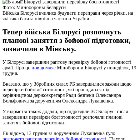
Фото: Минобороны Беларуси
Війська Білорусі вчилися будувати переправи через річки, на
які така багата північна частина України
Тепер війська Білорусі розпочнуть
планові заняття з бойової підготовки,
зазначили в Мінську.
У Білорусі завершили раптову перевірку бойової готовності
армії. Про це
повідомляє
Міноборони Білорусі у понеділок, 19
грудня.
Вказано, що у Збройних силах РБ завершилися заходи щодо
перевірки бойової готовності, які проводяться під
керівництвом держсекретаря Ради безпеки Олександра
Вольфовича за дорученням Олександра Лукашенка.
У відомстві також додали, що підрозділи ЗС Білорусі після
завершення перевірки боєготовності розпочали планові
заняття з бойової підготовки.
Як відомо, 13 грудня за дорученням Лукашенка було
розпочато раптову перевірку бойової готовності
. "Заходи