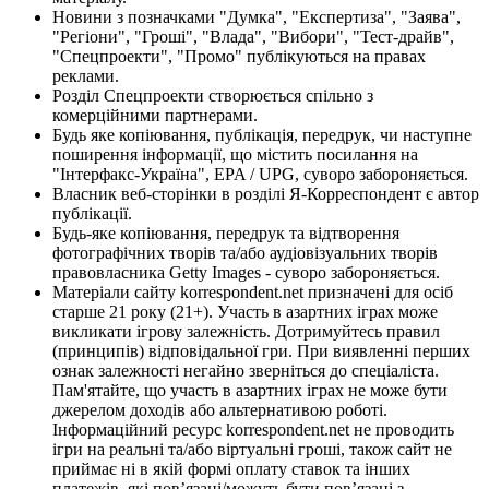
Новини з позначками "Думка", "Експертиза", "Заява",
"Регіони", "Гроші", "Влада", "Вибори", "Тест-драйв",
"Спецпроекти", "Промо" публікуються на правах
реклами.
Розділ Спецпроекти створюється спільно з
комерційними партнерами.
Будь яке копіювання, публікація, передрук, чи наступне
поширення інформації, що містить посилання на
"Інтерфакс-Україна", EPA / UPG, суворо забороняється.
Власник веб-сторінки в розділі Я-Корреспондент є автор
публікації.
Будь-яке копіювання, передрук та відтворення
фотографічних творів та/або аудіовізуальних творів
правовласника Getty Images - суворо забороняється.
Матеріали сайту korrespondent.net призначені для осіб
старше 21 року (21+). Участь в азартних іграх може
викликати ігрову залежність. Дотримуйтесь правил
(принципів) відповідальної гри. При виявленні перших
ознак залежності негайно зверніться до спеціаліста.
Пам'ятайте, що участь в азартних іграх не може бути
джерелом доходів або альтернативою роботі.
Інформаційний ресурс korrespondent.net не проводить
ігри на реальні та/або віртуальні гроші, також сайт не
приймає ні в якій формі оплату ставок та інших
платежів, які пов’язані/можуть бути пов’язані з