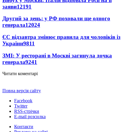
Вибух у Москві: Італія відповіла Росії на її
заяви
12191
Другий за день: у РФ поховали ще одного
генерала
12024
ЄС відзавтра змінює правила для чоловіків із
України
9811
ЗМІ: У ресторані в Москві загинула дочка
генерала
9241
Читати коментарі
Повна версія сайту
Facebook
Twitter
RSS-стрічки
E-mail розсилка
Контакти
Реклама на сайті