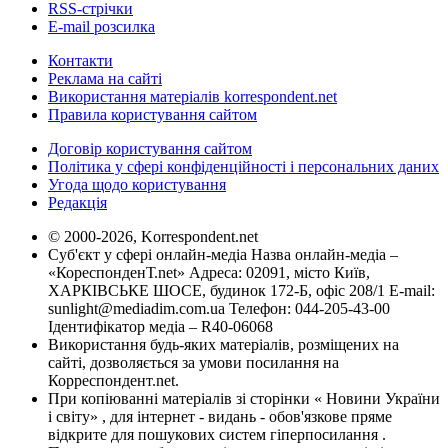
RSS-стрічки
E-mail розсилка
Контакти
Реклама на сайті
Використання матеріалів korrespondent.net
Правила користування сайтом
Договір користування сайтом
Політика у сфері конфіденційності і персональних даних
Угода щодо користування
Редакція
© 2000-2026, Korrespondent.net
Суб'єкт у сфері онлайн-медіа Назва онлайн-медіа –
«КореспонденТ.net» Адреса: 02091, місто Київ,
ХАРКІВСЬКЕ ШОСЕ, будинок 172-Б, офіс 208/1 E-mail:
sunlight@mediadim.com.ua
Телефон: 044-205-43-00
Ідентифікатор медіа – R40-06068
Використання будь-яких матеріалів, розміщених на
сайті, дозволяється за умови посилання на
Корреспондент.net.
При копіюванні матеріалів зі сторінки « Новини України
і світу» , для інтернет - видань - обов'язкове пряме
відкрите для пошукових систем гіперпосилання .