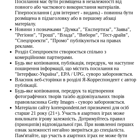
Посилання має бути розміщена в незалежності від
повного або часткового використання матеріалів.
Гіперпосилання ( для інтернет - видань) - повинна бути
розміщена в підзаголовку або в першому абзаці
матеріалу.
Новини з позначками "Думка", "Експертиза", "Заява",
"Регіони", "Гроші", "Влада", "Вибори", "Тест-драйв",
"Спецпроекти", "Промо" публікуються на правах
реклами.
Розділ Спецпроекти створюється спільно з
комерційними партнерами.
Будь яке копіювання, публікація, передрук, чи наступне
поширення інформації, що містить посилання на
"Інтерфакс-Україна", EPA / UPG, суворо забороняється.
Власник веб-сторінки в розділі Я-Корреспондент є автор
публікації.
Будь-яке копіювання, передрук та відтворення
фотографічних творів та/або аудіовізуальних творів
правовласника Getty Images - суворо забороняється.
Матеріали сайту korrespondent.net призначені для осіб
старше 21 року (21+). Участь в азартних іграх може
викликати ігрову залежність. Дотримуйтесь правил
(принципів) відповідальної гри. При виявленні перших
ознак залежності негайно зверніться до спеціаліста.
Пам'ятайте, що участь в азартних іграх не може бути