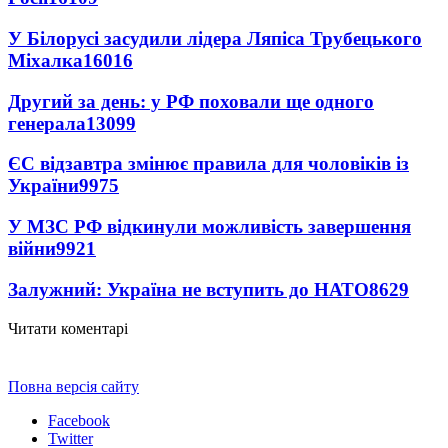
У Білорусі засудили лідера Ляпіса Трубецького
Міхалка
16016
Другий за день: у РФ поховали ще одного
генерала
13099
ЄС відзавтра змінює правила для чоловіків із
України
9975
У МЗС РФ відкинули можливість завершення
війни
9921
Залужний: Україна не вступить до НАТО
8629
Читати коментарі
Повна версія сайту
Facebook
Twitter