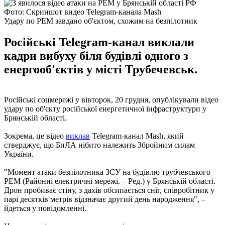
Фото: Скриншот видео Telegram-канала Mash
Удару по РЕМ завдано об'єктом, схожим на безпілотник
Російські Telegram-канал виклали
кадри вибуху біля будівлі одного з
енергооб'єктів у місті Трубечевськ.
Російські соцмережі у вівторок, 20 грудня, опублікували відео
удару по об'єкту російської енергетичної інфраструктури у
Брянській області.
Зокрема, це відео
виклав
Telegram-канал Mash, який
стверджує, що БпЛА нібито належить Збройним силам
України.
"Момент атаки безпілотника ЗСУ на будівлю трубчевського
РЕМ (Районні електричні мережі. – Ред.) у Брянській області.
Дрон пробиває стіну, з дахів обсипається сніг, співробітник у
парі десятків метрів відзначає другий день народження", –
йдеться у повідомленні.