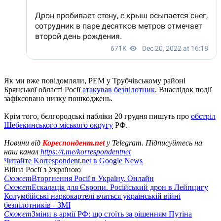
Як ми вже повідомляли, РЕМ у Трубчівському районі
Брянської області Росії
атакував безпілотник
. Внаслідок події
зафіксовано низку пошкоджень.
Крім того, бєлгородські пабліки 20 грудня пишуть про
обстріл
Шебекинського міського округу
РФ.
Новини від
Кореспондент.net
у Telegram. Підписуйтесь на
наш канал
https://t.me/korrespondentnet
Читайте Korrespondent.net в Google News
Війна Росії з Україною
Сюжет
Вторгнення Росії в Україну. Онлайн
Сюжет
Ескалація для Європи. Російський дрон в Лейпцигу
Колумбійські наркокартелі вчаться українській війні
безпілотників - ЗМІ
Сюжет
Зміни в армії РФ: що стоїть за рішенням Путіна