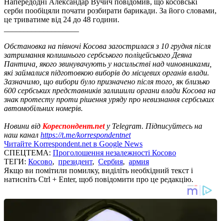
Напередодні Александар Вучич повідомив, що косовські
серби пообіцяли почати розбирати барикади. За його словами,
це триватиме від 24 до 48 години.
___________________
Обстановка на півночі Косова загострилася з 10 грудня після
затримання колишнього сербського поліцейського Деяна
Пантича, якого звинувачують у насильстві над чиновниками,
які займалися підготовкою виборів до місцевих органів влади.
Зазначимо, що вибори було призначено після того, як близько
600 сербських представників залишили органи влади Косова на
знак протесту проти рішення уряду про невизнання сербських
автомобільних номерів.
Новини від
Кореспондент.net
у Telegram. Підписуйтесь на
наш канал
https://t.me/korrespondentnet
Читайте Korrespondent.net в Google News
СПЕЦТЕМА:
Проголошення незалежності Косово
ТЕГИ:
Косово
,
президент
,
Сербия
,
армия
Якщо ви помітили помилку, виділіть необхідний текст і
натисніть Ctrl + Enter, щоб повідомити про це редакцію.