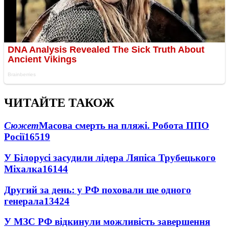
ЧИТАЙТЕ ТАКОЖ
Сюжет
Масова смерть на пляжі. Робота ППО
Росії
16519
У Білорусі засудили лідера Ляпіса Трубецького
Міхалка
16144
Другий за день: у РФ поховали ще одного
генерала
13424
У МЗС РФ відкинули можливість завершення