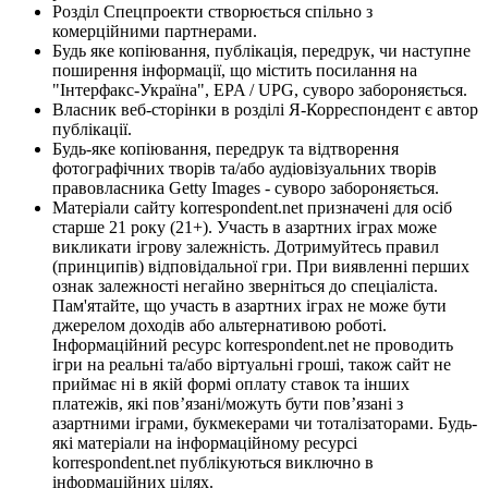
Розділ Спецпроекти створюється спільно з
комерційними партнерами.
Будь яке копіювання, публікація, передрук, чи наступне
поширення інформації, що містить посилання на
"Інтерфакс-Україна", EPA / UPG, суворо забороняється.
Власник веб-сторінки в розділі Я-Корреспондент є автор
публікації.
Будь-яке копіювання, передрук та відтворення
фотографічних творів та/або аудіовізуальних творів
правовласника Getty Images - суворо забороняється.
Матеріали сайту korrespondent.net призначені для осіб
старше 21 року (21+). Участь в азартних іграх може
викликати ігрову залежність. Дотримуйтесь правил
(принципів) відповідальної гри. При виявленні перших
ознак залежності негайно зверніться до спеціаліста.
Пам'ятайте, що участь в азартних іграх не може бути
джерелом доходів або альтернативою роботі.
Інформаційний ресурс korrespondent.net не проводить
ігри на реальні та/або віртуальні гроші, також сайт не
приймає ні в якій формі оплату ставок та інших
платежів, які пов’язані/можуть бути пов’язані з
азартними іграми, букмекерами чи тоталізаторами. Будь-
які матеріали на інформаційному ресурсі
korrespondent.net публікуються виключно в
інформаційних цілях.