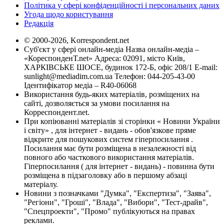
Політика у сфері конфіденційності і персональних даних
Угода щодо користування
Редакція
© 2000-2026, Korrespondent.net
Суб'єкт у сфері онлайн-медіа Назва онлайн-медіа –
«КореспонденТ.net» Адреса: 02091, місто Київ,
ХАРКІВСЬКЕ ШОСЕ, будинок 172-Б, офіс 208/1 E-mail:
sunlight@mediadim.com.ua
Телефон: 044-205-43-00
Ідентифікатор медіа – R40-06068
Використання будь-яких матеріалів, розміщених на
сайті, дозволяється за умови посилання на
Корреспондент.net.
При копіюванні матеріалів зі сторінки « Новини України
і світу» , для інтернет - видань - обов'язкове пряме
відкрите для пошукових систем гіперпосилання .
Посилання має бути розміщена в незалежності від
повного або часткового використання матеріалів.
Гіперпосилання ( для інтернет - видань) - повинна бути
розміщена в підзаголовку або в першому абзаці
матеріалу.
Новини з позначками "Думка", "Експертиза", "Заява",
"Регіони", "Гроші", "Влада", "Вибори", "Тест-драйв",
"Спецпроекти", "Промо" публікуються на правах
реклами.