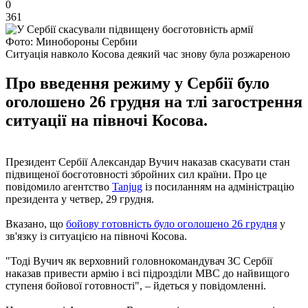
0
361
Фото: Минобороны Сербии
Ситуація навколо Косова деякий час знову була розжареною
Про введення режиму у Сербії було
оголошено 26 грудня на тлі загострення
ситуації на півночі Косова.
Президент Сербії Александар Вучич наказав скасувати стан
підвищеної боєготовності збройних сил країни. Про це
повідомило агентство
Tanjug
із посиланням на адміністрацію
президента у четвер, 29 грудня.
Вказано, що
бойову готовність було оголошено 26 грудня
у
зв'язку із ситуацією на півночі Косова.
"Тоді Вучич як верховний головнокомандувач ЗС Сербії
наказав привести армію і всі підрозділи МВС до найвищого
ступеня бойової готовності", – йдеться у повідомленні.