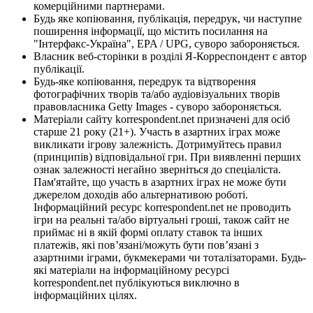
комерційними партнерами.
Будь яке копіювання, публікація, передрук, чи наступне
поширення інформації, що містить посилання на
"Інтерфакс-Україна", EPA / UPG, суворо забороняється.
Власник веб-сторінки в розділі Я-Корреспондент є автор
публікації.
Будь-яке копіювання, передрук та відтворення
фотографічних творів та/або аудіовізуальних творів
правовласника Getty Images - суворо забороняється.
Матеріали сайту korrespondent.net призначені для осіб
старше 21 року (21+). Участь в азартних іграх може
викликати ігрову залежність. Дотримуйтесь правил
(принципів) відповідальної гри. При виявленні перших
ознак залежності негайно зверніться до спеціаліста.
Пам'ятайте, що участь в азартних іграх не може бути
джерелом доходів або альтернативою роботі.
Інформаційний ресурс korrespondent.net не проводить
ігри на реальні та/або віртуальні гроші, також сайт не
приймає ні в якій формі оплату ставок та інших
платежів, які пов’язані/можуть бути пов’язані з
азартними іграми, букмекерами чи тоталізаторами. Будь-
які матеріали на інформаційному ресурсі
korrespondent.net публікуються виключно в
інформаційних цілях.