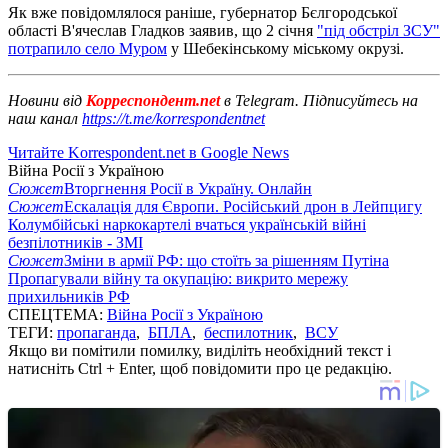
Як вже повідомлялося раніше, губернатор Бєлгородської
області В'ячеслав Гладков заявив, що 2 січня
"під обстріл ЗСУ"
потрапило село Муром
у Шебекінському міському окрузі.
Новини від
Корреспондент.net
в Telegram. Підписуйтесь на
наш канал
https://t.me/korrespondentnet
Читайте Korrespondent.net в Google News
Війна Росії з Україною
Сюжет
Вторгнення Росії в Україну. Онлайн
Сюжет
Ескалація для Європи. Російський дрон в Лейпцигу
Колумбійські наркокартелі вчаться українській війні
безпілотників - ЗМІ
Сюжет
Зміни в армії РФ: що стоїть за рішенням Путіна
Пропагували війну та окупацію: викрито мережу
прихильників РФ
СПЕЦТЕМА:
Війна Росії з Україною
ТЕГИ:
пропаганда
,
БПЛА
,
беспилотник
,
ВСУ
Якщо ви помітили помилку, виділіть необхідний текст і
натисніть Ctrl + Enter, щоб повідомити про це редакцію.