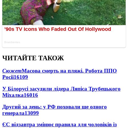
ЧИТАЙТЕ ТАКОЖ
Сюжет
Масова смерть на пляжі. Робота ППО
Росії
16109
У Білорусі засудили лідера Ляпіса Трубецького
Міхалка
16016
Другий за день: у РФ поховали ще одного
генерала
13099
ЄС відзавтра змінює правила для чоловіків із