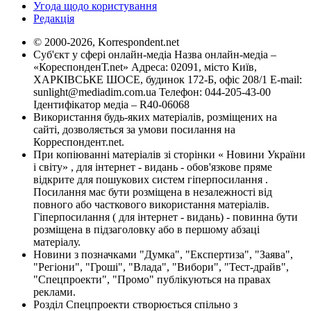
Угода щодо користування
Редакція
© 2000-2026, Korrespondent.net
Суб'єкт у сфері онлайн-медіа Назва онлайн-медіа –
«КореспонденТ.net» Адреса: 02091, місто Київ,
ХАРКІВСЬКЕ ШОСЕ, будинок 172-Б, офіс 208/1 E-mail:
sunlight@mediadim.com.ua
Телефон: 044-205-43-00
Ідентифікатор медіа – R40-06068
Використання будь-яких матеріалів, розміщених на
сайті, дозволяється за умови посилання на
Корреспондент.net.
При копіюванні матеріалів зі сторінки « Новини України
і світу» , для інтернет - видань - обов'язкове пряме
відкрите для пошукових систем гіперпосилання .
Посилання має бути розміщена в незалежності від
повного або часткового використання матеріалів.
Гіперпосилання ( для інтернет - видань) - повинна бути
розміщена в підзаголовку або в першому абзаці
матеріалу.
Новини з позначками "Думка", "Експертиза", "Заява",
"Регіони", "Гроші", "Влада", "Вибори", "Тест-драйв",
"Спецпроекти", "Промо" публікуються на правах
реклами.
Розділ Спецпроекти створюється спільно з