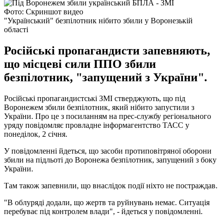
Фото: Скриншот видео
"Український" безпілотник нібито збили у Воронезькій
області
Російські пропагандисти запевняють,
що місцеві сили ППО збили
безпілотник, "запущений з України".
Російські пропагандистські ЗМІ стверджують, що під
Воронежем збили безпілотник, який нібито запустили з
України. Про це з посиланням на прес-службу регіонального
уряду повідомляє провладне інформагентство ТАСС у
понеділок, 2 січня.
У повідомленні йдеться, що засоби протиповітряної оборони
збили на підльоті до Воронежа безпілотник, запущений з боку
України.
Там також запевнили, що внаслідок події ніхто не постраждав.
"В облуряді додали, що жертв та руйнувань немає. Ситуація
перебуває під контролем влади", - йдеться у повідомленні.