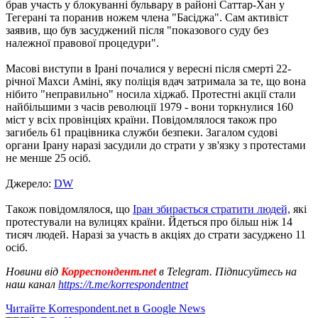
брав участь у блокуванні бульвару в районі Саттар-Хан у
Тегерані та поранив ножем члена "Басіджа". Сам активіст
заявив, що був засуджений після "показового суду без
належної правової процедури".
Масові виступи в Ірані почалися у вересні після смерті 22-
річної Махси Аміні, яку поліція вдач затримала за те, що вона
нібито "неправильно" носила хіджаб. Протестні акції стали
найбільшими з часів революції 1979 - вони торкнулися 160
міст у всіх провінціях країни. Повідомлялося також про
загибель 61 працівника служби безпеки. Загалом судові
органи Ірану наразі засудили до страти у зв'язку з протестами
не менше 25 осіб.
Джерело:
DW
Також повідомлялося, що
Іран збирається стратити людей,
які
протестували на вулицях країни. Йдеться про більш ніж 14
тисяч людей. Наразі за участь в акціях до страти засуджено 11
осіб.
Новини від
Корреспондент.net
в Telegram. Підписуйтесь на
наш канал
https://t.me/korrespondentnet
Читайте Korrespondent.net в Google News