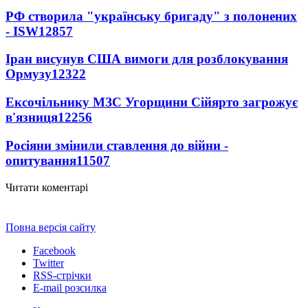
РФ створила "українську бригаду" з полонених
- ISW
12857
Іран висунув США вимоги для розблокування
Ормузу
12322
Ексочільнику МЗС Угорщини Сійярто загрожує
в'язниця
12256
Росіяни змінили ставлення до війни -
опитування
11507
Читати коментарі
Повна версія сайту
Facebook
Twitter
RSS-стрічки
E-mail розсилка