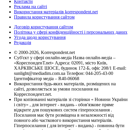
Контакти
Реклама на сайті
Використання матеріалів korrespondent.net
Правила користування сайтом
Договір користування сайтом
Політика у сфері конфіденційності і персональних даних
Угода щодо користування
Редакція
© 2000-2026, Korrespondent.net
Суб'єкт у сфері онлайн-медіа Назва онлайн-медіа –
«КореспонденТ.net» Адреса: 02091, місто Київ,
ХАРКІВСЬКЕ ШОСЕ, будинок 172-Б, офіс 208/1 E-mail:
sunlight@mediadim.com.ua
Телефон: 044-205-43-00
Ідентифікатор медіа – R40-06068
Використання будь-яких матеріалів, розміщених на
сайті, дозволяється за умови посилання на
Корреспондент.net.
При копіюванні матеріалів зі сторінки « Новини України
і світу» , для інтернет - видань - обов'язкове пряме
відкрите для пошукових систем гіперпосилання .
Посилання має бути розміщена в незалежності від
повного або часткового використання матеріалів.
Гіперпосилання ( для інтернет - видань) - повинна бути