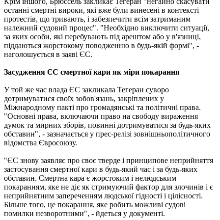
Крім іншого, Брюссель закликає Тегеран "негайно скасувати
останні смертні вироки, які вже були винесені в контексті
протестів, що тривають, і забезпечити всім затриманим
належний судовий процес". "Необхідно виключити ситуації,
за яких особи, які перебувають під арештом або у в'язниці,
піддаються жорстокому поводженню в будь-якій формі", -
наголошується в заяві ЄС.
Засудження ЄС смертної кари як міри покарання
У той же час влада ЄС закликала Тегеран суворо
дотримуватися своїх зобов'язань, закріплених у
Міжнародному пакті про громадянські та політичні права.
"Основні права, включаючи право на свободу вираження
думок та мирних зборів, повинні дотримуватися за будь-яких
обставин", - зазначається у прес-релізі зовнішньополітичного
відомства Євросоюзу.
"ЄС знову заявляє про своє тверде і принципове неприйняття
застосування смертної кари в будь-який час і за будь-яких
обставин. Смертна кара є жорстоким і нелюдським
покаранням, яке не діє як стримуючий фактор для злочинів і є
неприйнятним запереченням людської гідності і цілісності.
Більше того, це покарання, яке робить можливі судові
помилки незворотними", - йдеться у документі.