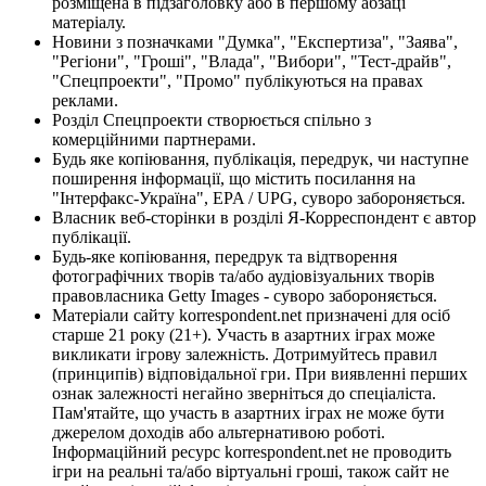
розміщена в підзаголовку або в першому абзаці
матеріалу.
Новини з позначками "Думка", "Експертиза", "Заява",
"Регіони", "Гроші", "Влада", "Вибори", "Тест-драйв",
"Спецпроекти", "Промо" публікуються на правах
реклами.
Розділ Спецпроекти створюється спільно з
комерційними партнерами.
Будь яке копіювання, публікація, передрук, чи наступне
поширення інформації, що містить посилання на
"Інтерфакс-Україна", EPA / UPG, суворо забороняється.
Власник веб-сторінки в розділі Я-Корреспондент є автор
публікації.
Будь-яке копіювання, передрук та відтворення
фотографічних творів та/або аудіовізуальних творів
правовласника Getty Images - суворо забороняється.
Матеріали сайту korrespondent.net призначені для осіб
старше 21 року (21+). Участь в азартних іграх може
викликати ігрову залежність. Дотримуйтесь правил
(принципів) відповідальної гри. При виявленні перших
ознак залежності негайно зверніться до спеціаліста.
Пам'ятайте, що участь в азартних іграх не може бути
джерелом доходів або альтернативою роботі.
Інформаційний ресурс korrespondent.net не проводить
ігри на реальні та/або віртуальні гроші, також сайт не