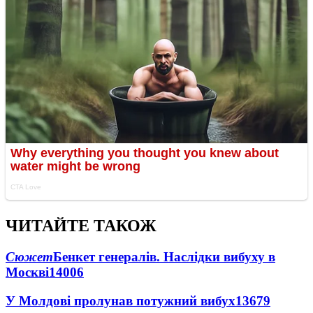
ЧИТАЙТЕ ТАКОЖ
Сюжет
Бенкет генералів. Наслідки вибуху в
Москві
14006
У Молдові пролунав потужний вибух
13679