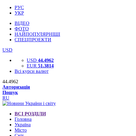
РУС
УКР
ВІДЕО
ФОТО
НАЙПОПУЛЯРНІШІ
СПЕЦПРОЕКТИ
USD
USD
44.4962
EUR
51.3814
Всі курси валют
44.4962
Авторизація
Пошук
RU
ВСІ РОЗДІЛИ
Головна
Україна
Місто
Світ