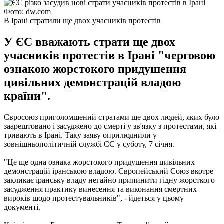
Фото: dw.com
В Ірані стратили ще двох учасників протестів
У ЄС вважають страти ще двох
учасників протестів в Ірані "черговою
ознакою жорстокого придушення
цивільних демонстрацій владою
країни".
Євросоюз приголомшений стратами ще двох людей, яких було
заарештовано і засуджено до смерті у зв'язку з протестами, які
тривають в Ірані. Таку заяву оприлюднили у
зовнішньополітичній службі ЄС у суботу, 7 січня.
"Це ще одна ознака жорстокого придушення цивільних
демонстрацій іранською владою. Європейський Союз вкотре
закликає іранську владу негайно припинити гідну жорсткого
засудження практику винесення та виконання смертних
вироків щодо протестувальників", - йдеться у цьому
документі.