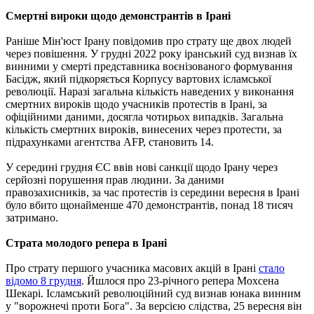
Смертні вироки щодо демонстрантів в Ірані
Раніше Мін'юст Ірану повідомив про страту ще двох людей
через повішення. У грудні 2022 року іранський суд визнав їх
винними у смерті представника воєнізованого формування
Басідж, який підкоряється Корпусу вартових ісламської
революції. Наразі загальна кількість наведених у виконання
смертних вироків щодо учасників протестів в Ірані, за
офіційними даними, досягла чотирьох випадків. Загальна
кількість смертних вироків, винесених через протести, за
підрахунками агентства AFP, становить 14.
У середині грудня ЄС ввів нові санкції щодо Ірану через
серйозні порушення прав людини. За даними
правозахисників, за час протестів із середини вересня в Ірані
було вбито щонайменше 470 демонстрантів, понад 18 тисяч
затримано.
Страта молодого репера в Ірані
Про страту першого учасника масових акцій в Ірані
стало
відомо 8 грудня
. Йшлося про 23-річного репера Мохсена
Шекарі. Ісламський революційний суд визнав юнака винним
у "ворожнечі проти Бога". За версією слідства, 25 вересня він