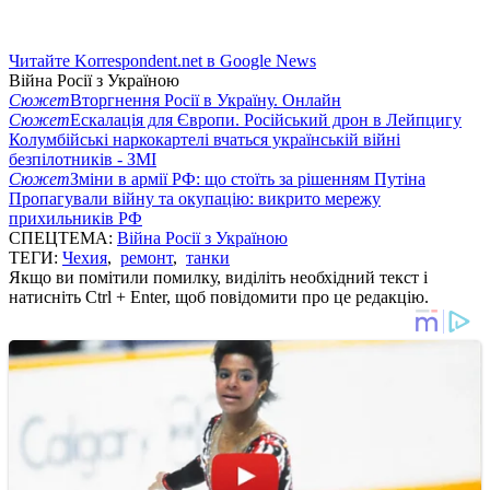
Читайте Korrespondent.net в Google News
Війна Росії з Україною
Сюжет
Вторгнення Росії в Україну. Онлайн
Сюжет
Ескалація для Європи. Російський дрон в Лейпцигу
Колумбійські наркокартелі вчаться українській війні
безпілотників - ЗМІ
Сюжет
Зміни в армії РФ: що стоїть за рішенням Путіна
Пропагували війну та окупацію: викрито мережу
прихильників РФ
СПЕЦТЕМА:
Війна Росії з Україною
ТЕГИ:
Чехия
,
ремонт
,
танки
Якщо ви помітили помилку, виділіть необхідний текст і
натисніть Ctrl + Enter, щоб повідомити про це редакцію.