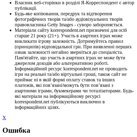
Власник веб-сторінки в розділі Я-Корреспондент є автор
публікації.
Будь-яке копіювання, передрук та відтворення
фотографічних творів та/або аудіовізуальних творів
правовласника Getty Images - суворо забороняється.
Матеріали сайту korrespondent.net призначені для осіб
старше 21 року (21+). Участь в азартних іграх може
викликати ігрову залежність. Дотримуйтесь правил
(принципів) відповідальної гри. При виявленні перших
ознак залежності негайно зверніться до спеціаліста.
Пам'ятайте, що участь в азартних іграх не може бути
джерелом доходів або альтернативою роботі.
Інформаційний ресурс korrespondent.net не проводить
ігри на реальні та/або віртуальні гроші, також сайт не
приймає ні в якій формі оплату ставок та інших
платежів, які пов’язані/можуть бути пов’язані з
азартними іграми, букмекерами чи тоталізаторами. Будь-
які матеріали на інформаційному ресурсі
korrespondent.net публікуються виключно в
інформаційних цілях.
X
Ошибка