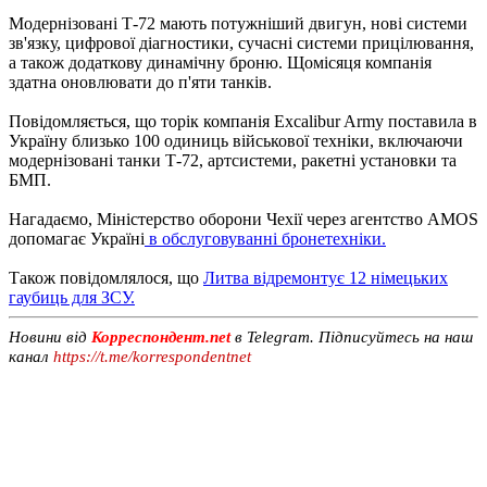
Модернізовані Т-72 мають потужніший двигун, нові системи
зв'язку, цифрової діагностики, сучасні системи прицілювання,
а також додаткову динамічну броню. Щомісяця компанія
здатна оновлювати до п'яти танків.
Повідомляється, що торік компанія Excalibur Army поставила в
Україну близько 100 одиниць військової техніки, включаючи
модернізовані танки Т-72, артсистеми, ракетні установки та
БМП.
Нагадаємо, Міністерство оборони Чехії через агентство AMOS
допомагає Україні
в обслуговуванні бронетехніки.
Також повідомлялося, що
Литва відремонтує 12 німецьких
гаубиць для ЗСУ.
Новини від
Корреспондент.net
в Telegram. Підписуйтесь на наш
канал
https://t.me/korrespondentnet