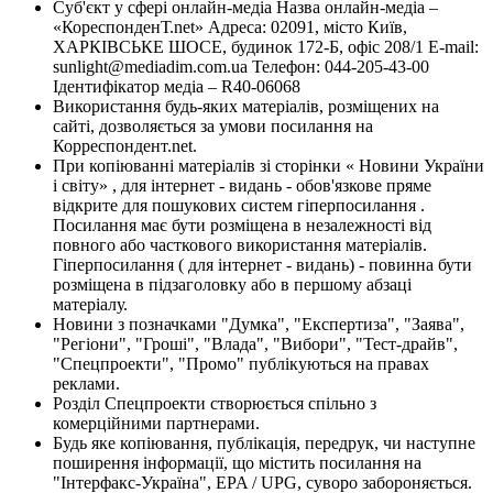
Суб'єкт у сфері онлайн-медіа Назва онлайн-медіа –
«КореспонденТ.net» Адреса: 02091, місто Київ,
ХАРКІВСЬКЕ ШОСЕ, будинок 172-Б, офіс 208/1 E-mail:
sunlight@mediadim.com.ua
Телефон: 044-205-43-00
Ідентифікатор медіа – R40-06068
Використання будь-яких матеріалів, розміщених на
сайті, дозволяється за умови посилання на
Корреспондент.net.
При копіюванні матеріалів зі сторінки « Новини України
і світу» , для інтернет - видань - обов'язкове пряме
відкрите для пошукових систем гіперпосилання .
Посилання має бути розміщена в незалежності від
повного або часткового використання матеріалів.
Гіперпосилання ( для інтернет - видань) - повинна бути
розміщена в підзаголовку або в першому абзаці
матеріалу.
Новини з позначками "Думка", "Експертиза", "Заява",
"Регіони", "Гроші", "Влада", "Вибори", "Тест-драйв",
"Спецпроекти", "Промо" публікуються на правах
реклами.
Розділ Спецпроекти створюється спільно з
комерційними партнерами.
Будь яке копіювання, публікація, передрук, чи наступне
поширення інформації, що містить посилання на
"Інтерфакс-Україна", EPA / UPG, суворо забороняється.