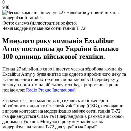
0
948
Фото: dsnews (иллюстративное фото)
Чехія модернізує майже сотні танків Т-72
Минулого року компанія Excalibur
Army поставила до України близько
100 одиниць військової техніки.
Понад 27 мільйонів євро інвестує чеська збройова компанія
Excalibur Army у будівництво ще одного виробничого цеху та
встановлення нових технологій на заводі в Штернберку у
зв'язку з попитом на військову техніку, що зростає. Про це
повідомляє
Radio Prague International
.
Зазначається, що компанія, що входить до інженерно-
збройового холдингу Czechoslovak Group (CSG), нещодавно
виграла контракт на модернізацію майже сотні танків Т-72,
яка фінансується США та Нідерландами в рамках військової
допомоги Україні. Минулого року компанія також
модернізувала танки Т-72 для української армії.