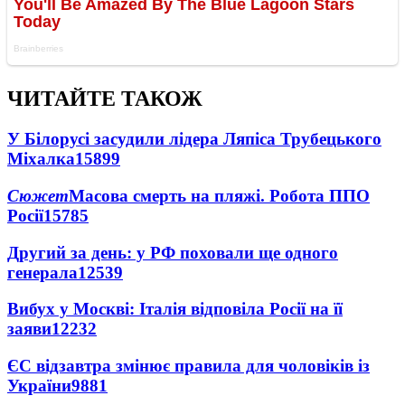
ЧИТАЙТЕ ТАКОЖ
У Білорусі засудили лідера Ляпіса Трубецького
Міхалка
15899
Сюжет
Масова смерть на пляжі. Робота ППО
Росії
15785
Другий за день: у РФ поховали ще одного
генерала
12539
Вибух у Москві: Італія відповіла Росії на її
заяви
12232
ЄС відзавтра змінює правила для чоловіків із
України
9881