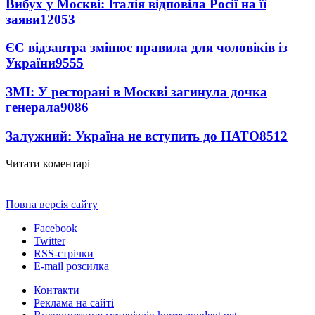
Вибух у Москві: Італія відповіла Росії на її
заяви
12053
ЄС відзавтра змінює правила для чоловіків із
України
9555
ЗМІ: У ресторані в Москві загинула дочка
генерала
9086
Залужний: Україна не вступить до НАТО
8512
Читати коментарі
Повна версія сайту
Facebook
Twitter
RSS-стрічки
E-mail розсилка
Контакти
Реклама на сайті