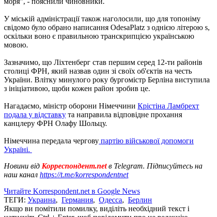
моря", - пояснили чиновники.
У міській адміністрації також наголосили, що для топоніму
свідомо було обрано написання OdesaРlatz з однією літерою s,
оскільки воно є правильною транскрипцією українською
мовою.
Зазначимо, що Ліхтенберг став першим серед 12-ти районів
столиці ФРН, який назвав один зі своїх об'єктів на честь
України. Влітку минулого року бургомістр Берліна виступила
з ініціативою, щоби кожен район зробив це.
Нагадаємо, міністр оборони Німеччини
Крістіна Ламбрехт
подала у відставку
та направила відповідне прохання
канцлеру ФРН Олафу Шольцу.
Німеччина передала чергову
партію військової допомоги
Україні.
Новини від
Корреспондент.net
в Telegram. Підписуйтесь на
наш канал
https://t.me/korrespondentnet
Читайте Korrespondent.net в Google News
ТЕГИ:
Украина
,
Германия
,
Одесса
,
Берлин
Якщо ви помітили помилку, виділіть необхідний текст і