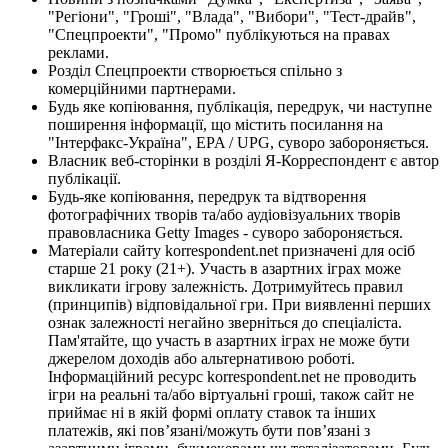
"Регіони", "Гроші", "Влада", "Вибори", "Тест-драйв",
"Спецпроекти", "Промо" публікуються на правах
реклами.
Розділ Спецпроекти створюється спільно з
комерційними партнерами.
Будь яке копіювання, публікація, передрук, чи наступне
поширення інформації, що містить посилання на
"Інтерфакс-Україна", EPA / UPG, суворо забороняється.
Власник веб-сторінки в розділі Я-Корреспондент є автор
публікації.
Будь-яке копіювання, передрук та відтворення
фотографічних творів та/або аудіовізуальних творів
правовласника Getty Images - суворо забороняється.
Матеріали сайту korrespondent.net призначені для осіб
старше 21 року (21+). Участь в азартних іграх може
викликати ігрову залежність. Дотримуйтесь правил
(принципів) відповідальної гри. При виявленні перших
ознак залежності негайно зверніться до спеціаліста.
Пам'ятайте, що участь в азартних іграх не може бути
джерелом доходів або альтернативою роботі.
Інформаційний ресурс korrespondent.net не проводить
ігри на реальні та/або віртуальні гроші, також сайт не
приймає ні в якій формі оплату ставок та інших
платежів, які пов’язані/можуть бути пов’язані з