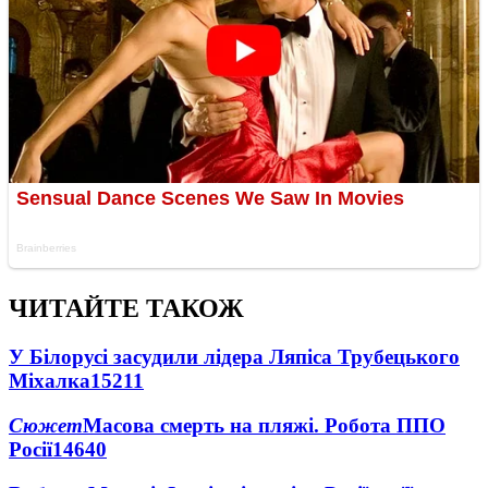
ЧИТАЙТЕ ТАКОЖ
У Білорусі засудили лідера Ляпіса Трубецького
Міхалка
15211
Сюжет
Масова смерть на пляжі. Робота ППО
Росії
14640