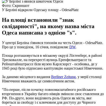
Фото: Скриншот
У Берліні відкрили Одеську площу - OdesaPlatz
На площі встановили "знак
солідарності", на якому назва міста
Одеса написана з однією "s".
У центрі Берліна з'явився топонім на честь Одеси - OdesaРlatz.
Про це у понеділок, 16 січня, повідомляє
DW
.
Площа розташовується в міському окрузі Ліхтенберг, в районі
Тресковалле, на перехресті вулиць Еренфельштрассе та
Рейнштайнштрассе біля музею Карлсхорст - особняка, де у
1945 році було підписано капітуляцію нацистської Німеччини.
За даними місцевого видання
Berliner Zeitung
, у мерії столиці
Німеччини вважають це символічним актом.
"По-перше, після початку повномасштабного російського
вторгнення в Україну багато німців змінили своє ставлення до
РФ. По-друге, вони виділяють роль Одеси як міста, яке
бореться за свободу і є ключовим для доступу до Чорного