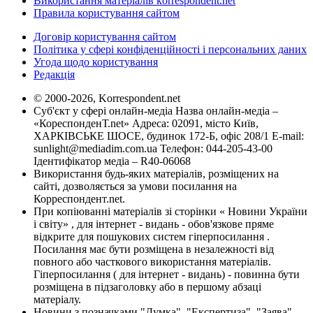
Використання матеріалів korrespondent.net
Правила користування сайтом
Договір користування сайтом
Політика у сфері конфіденційності і персональних даних
Угода щодо користування
Редакція
© 2000-2026, Korrespondent.net
Суб'єкт у сфері онлайн-медіа Назва онлайн-медіа –
«КореспонденТ.net» Адреса: 02091, місто Київ,
ХАРКІВСЬКЕ ШОСЕ, будинок 172-Б, офіс 208/1 E-mail:
sunlight@mediadim.com.ua
Телефон: 044-205-43-00
Ідентифікатор медіа – R40-06068
Використання будь-яких матеріалів, розміщених на
сайті, дозволяється за умови посилання на
Корреспондент.net.
При копіюванні матеріалів зі сторінки « Новини України
і світу» , для інтернет - видань - обов'язкове пряме
відкрите для пошукових систем гіперпосилання .
Посилання має бути розміщена в незалежності від
повного або часткового використання матеріалів.
Гіперпосилання ( для інтернет - видань) - повинна бути
розміщена в підзаголовку або в першому абзаці
матеріалу.
Новини з позначками "Думка", "Експертиза", "Заява",