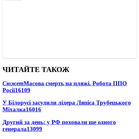
ЧИТАЙТЕ ТАКОЖ
Сюжет
Масова смерть на пляжі. Робота ППО
Росії
16109
У Білорусі засудили лідера Ляпіса Трубецького
Міхалка
16016
Другий за день: у РФ поховали ще одного
генерала
13099