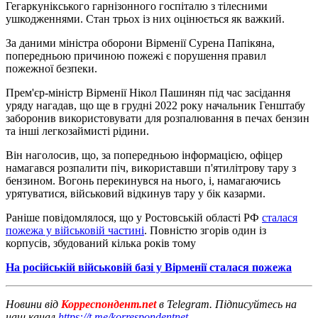
Гегаркунікського гарнізонного госпіталю з тілесними
ушкодженнями. Стан трьох із них оцінюється як важкий.
За даними міністра оборони Вірменії Сурена Папікяна,
попередньою причиною пожежі є порушення правил
пожежної безпеки.
Прем'єр-міністр Вірменії Нікол Пашинян під час засідання
уряду нагадав, що ще в грудні 2022 року начальник Генштабу
заборонив використовувати для розпалювання в печах бензин
та інші легкозаймисті рідини.
Він наголосив, що, за попередньою інформацією, офіцер
намагався розпалити піч, використавши п'ятилітрову тару з
бензином. Вогонь перекинувся на нього, і, намагаючись
урятуватися, військовий відкинув тару у бік казарми.
Раніше повідомлялося, що у Ростовській області РФ
сталася
пожежа у військовій частині
. Повністю згорів один із
корпусів, збудований кілька років тому
На російській військовій базі у Вірменії сталася пожежа
Новини від
Корреспондент.net
в Telegram. Підписуйтесь на
наш канал
https://t.me/korrespondentnet