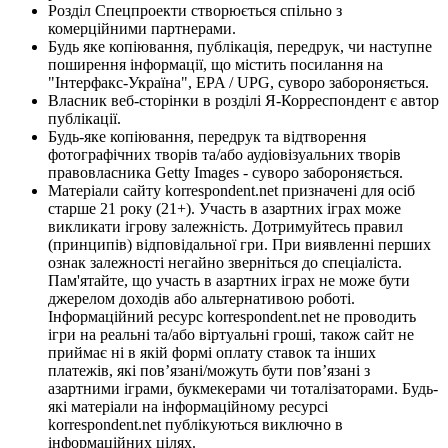
Розділ Спецпроекти створюється спільно з
комерційними партнерами.
Будь яке копіювання, публікація, передрук, чи наступне
поширення інформації, що містить посилання на
"Інтерфакс-Україна", EPA / UPG, суворо забороняється.
Власник веб-сторінки в розділі Я-Корреспондент є автор
публікації.
Будь-яке копіювання, передрук та відтворення
фотографічних творів та/або аудіовізуальних творів
правовласника Getty Images - суворо забороняється.
Матеріали сайту korrespondent.net призначені для осіб
старше 21 року (21+). Участь в азартних іграх може
викликати ігрову залежність. Дотримуйтесь правил
(принципів) відповідальної гри. При виявленні перших
ознак залежності негайно зверніться до спеціаліста.
Пам'ятайте, що участь в азартних іграх не може бути
джерелом доходів або альтернативою роботі.
Інформаційний ресурс korrespondent.net не проводить
ігри на реальні та/або віртуальні гроші, також сайт не
приймає ні в якій формі оплату ставок та інших
платежів, які пов’язані/можуть бути пов’язані з
азартними іграми, букмекерами чи тоталізаторами. Будь-
які матеріали на інформаційному ресурсі
korrespondent.net публікуються виключно в
інформаційних цілях.