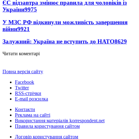
ЄС відзавтра змінює правила для чоловіків із
України
9975
У МЗС РФ відкинули можливість завершення
війни
9921
Залужний: Україна не вступить до НАТО
8629
Читати коментарі
Повна версія сайту
Facebook
Twitter
RSS-стрічки
E-mail розсилка
Контакти
Реклама на сайті
Використання матеріалів korrespondent.net
Правила користування сайтом
Договір користування сайтом