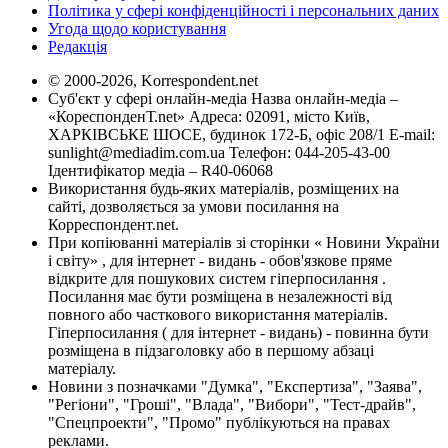
Політика у сфері конфіденційності і персональних даних
Угода щодо користування
Редакція
© 2000-2026, Korrespondent.net
Суб'єкт у сфері онлайн-медіа Назва онлайн-медіа –
«КореспонденТ.net» Адреса: 02091, місто Київ,
ХАРКІВСЬКЕ ШОСЕ, будинок 172-Б, офіс 208/1 E-mail:
sunlight@mediadim.com.ua
Телефон: 044-205-43-00
Ідентифікатор медіа – R40-06068
Використання будь-яких матеріалів, розміщених на
сайті, дозволяється за умови посилання на
Корреспондент.net.
При копіюванні матеріалів зі сторінки « Новини України
і світу» , для інтернет - видань - обов'язкове пряме
відкрите для пошукових систем гіперпосилання .
Посилання має бути розміщена в незалежності від
повного або часткового використання матеріалів.
Гіперпосилання ( для інтернет - видань) - повинна бути
розміщена в підзаголовку або в першому абзаці
матеріалу.
Новини з позначками "Думка", "Експертиза", "Заява",
"Регіони", "Гроші", "Влада", "Вибори", "Тест-драйв",
"Спецпроекти", "Промо" публікуються на правах
реклами.