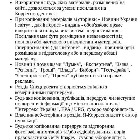
Використання будь-яких матеріалів, розміщених на
сайті, дозволяється за умови посилання на
Корреспондент.net.
При копіюванні матеріалів зі сторінки « Новини України
і світу» , для інтернет - видань - обов'язкове пряме
відкрите для пошукових систем гіперпосилання .
Посилання має бути розміщена в незалежності від
повного або часткового використання матеріалів.
Гіперпосилання ( для інтернет - видань) - повинна бути
розміщена в підзаголовку або в першому абзаці
матеріалу.
Новини з позначками "Думка", "Експертиза", "Заява",
"Регіони", "Гроші", "Влада", "Вибори", "Тест-драйв",
"Спецпроекти", "Промо" публікуються на правах
реклами.
Розділ Спецпроекти створюється спільно з
комерційними партнерами.
Будь яке копіювання, публікація, передрук, чи наступне
поширення інформації, що містить посилання на
"Інтерфакс-Україна", EPA / UPG, суворо забороняється.
Власник веб-сторінки в розділі Я-Корреспондент є автор
публікації.
Будь-яке копіювання, передрук та відтворення
фотографічних творів та/або аудіовізуальних творів
правовласника Getty Images - суворо забороняється.