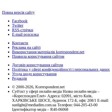
Повна версія сайту
Facebook
Twitter
RSS-стрічки
E-mail розсилка
Контакти
Реклама на сайті
Використання матеріалів korrespondent.net
Правила користування сайтом
Договір користування сайтом
Політика у сфері конфіденційності і персональних даних
Угода щодо користування
Редакція
© 2000-2026, Korrespondent.net
Суб'єкт у сфері онлайн-медіа Назва онлайн-медіа –
«КореспонденТ.net» Адреса: 02091, місто Київ,
ХАРКІВСЬКЕ ШОСЕ, будинок 172-Б, офіс 208/1 E-mail:
sunlight@mediadim.com.ua
Телефон: 044-205-43-00
Ідентифікатор медіа – R40-06068