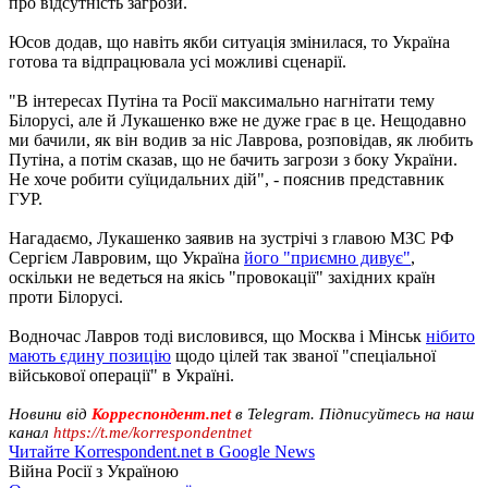
про відсутність загрози.
Юсов додав, що навіть якби ситуація змінилася, то Україна
готова та відпрацювала усі можливі сценарії.
"В інтересах Путіна та Росії максимально нагнітати тему
Білорусі, але й Лукашенко вже не дуже грає в це. Нещодавно
ми бачили, як він водив за ніс Лаврова, розповідав, як любить
Путіна, а потім сказав, що не бачить загрози з боку України.
Не хоче робити суїцидальних дій", - пояснив представник
ГУР.
Нагадаємо, Лукашенко заявив на зустрічі з главою МЗС РФ
Сергієм Лавровим, що Україна
його "приємно дивує"
,
оскільки не ведеться на якісь "провокації" західних країн
проти Білорусі.
Водночас Лавров тоді висловився, що Москва і Мінськ
нібито
мають єдину позицію
щодо цілей так званої "спеціальної
військової операції" в Україні.
Новини від
Корреспондент.net
в Telegram. Підписуйтесь на наш
канал
https://t.me/korrespondentnet
Читайте Korrespondent.net в Google News
Війна Росії з Україною