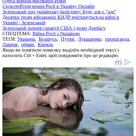
Одеса зазнала масованої атаки
Сюжет
Вторгнення Росії в Україну. Онлайн
Зеленський про українську балістику: Буде, але є "але"
Десятки тисяч військових КНДР вчитимуться на війні в
Україні - Зеленський
Зеленський оцінив гарантії США і долю Донбасу
СПЕЦТЕМА:
Війна Росії з Україною
ТЕГИ:
Украина
,
Беларусь
,
Путин
,
Лукашенко
,
пропаганда
,
Лавров
,
обман
,
Кремль
Якщо ви помітили помилку, виділіть необхідний текст і
натисніть Ctrl + Enter, щоб повідомити про це редакцію.