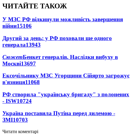
ЧИТАЙТЕ ТАКОЖ
У МЗС РФ відкинули можливість завершення
війни
15106
Другий за день: у РФ поховали ще одного
генерала
13943
Сюжет
Бенкет генералів. Наслідки вибуху в
Москві
13697
Ексочільнику МЗС Угорщини Сійярто загрожує
в'язниця
11068
РФ створила "українську бригаду" з полонених
- ISW
10724
Україна поставила Путіна перед дилемою -
ЗМІ
10703
Читати коментарі