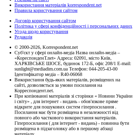
Використання матеріалів korrespondent.net
Правила користування сайтом
Договір користування сайтом
Політика у сфері конфіденційності і персональних даних
Угода щодо користування
Редакція
© 2000-2026, Korrespondent.net
Суб'єкт у сфері онлайн-медіа Назва онлайн-медіа –
«КореспонденТ.net» Адреса: 02091, місто Київ,
ХАРКІВСЬКЕ ШОСЕ, будинок 172-Б, офіс 208/1 E-mail:
sunlight@mediadim.com.ua
Телефон: 044-205-43-00
Ідентифікатор медіа – R40-06068
Використання будь-яких матеріалів, розміщених на
сайті, дозволяється за умови посилання на
Корреспондент.net.
При копіюванні матеріалів зі сторінки « Новини України
і світу» , для інтернет - видань - обов'язкове пряме
відкрите для пошукових систем гіперпосилання .
Посилання має бути розміщена в незалежності від
повного або часткового використання матеріалів.
Гіперпосилання ( для інтернет - видань) - повинна бути
розміщена в підзаголовку або в першому абзаці
матеріалу.