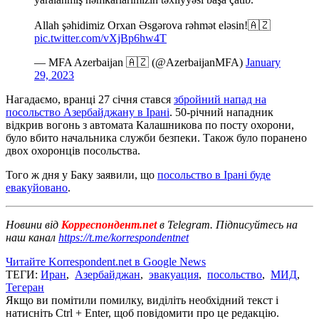
Allah şəhidimiz Orxan Əsgərova rəhmət eləsin!🇦🇿
pic.twitter.com/vXjBp6hw4T
— MFA Azerbaijan 🇦🇿 (@AzerbaijanMFA)
January
29, 2023
Нагадаємо, вранці 27 січня стався
збройний напад на
посольство Азербайджану в Ірані
. 50-річний нападник
відкрив вогонь з автомата Калашникова по посту охорони,
було вбито начальника служби безпеки. Також було поранено
двох охоронців посольства.
Того ж дня у Баку заявили, що
посольство в Ірані буде
евакуйовано
.
Новини від
Корреспондент.net
в Telegram. Підписуйтесь на
наш канал
https://t.me/korrespondentnet
Читайте Korrespondent.net в Google News
ТЕГИ:
Иран
,
Азербайджан
,
эвакуация
,
посольство
,
МИД
,
Тегеран
Якщо ви помітили помилку, виділіть необхідний текст і
натисніть Ctrl + Enter, щоб повідомити про це редакцію.