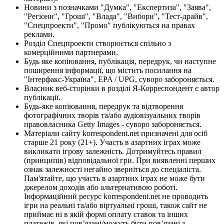
Новини з позначками "Думка", "Експертиза", "Заява",
"Регіони", "Гроші", "Влада", "Вибори", "Тест-драйв",
"Спецпроекти", "Промо" публікуються на правах
реклами.
Розділ Спецпроекти створюється спільно з
комерційними партнерами.
Будь яке копіювання, публікація, передрук, чи наступне
поширення інформації, що містить посилання на
"Інтерфакс-Україна", EPA / UPG, суворо забороняється.
Власник веб-сторінки в розділі Я-Корреспондент є автор
публікації.
Будь-яке копіювання, передрук та відтворення
фотографічних творів та/або аудіовізуальних творів
правовласника Getty Images - суворо забороняється.
Матеріали сайту korrespondent.net призначені для осіб
старше 21 року (21+). Участь в азартних іграх може
викликати ігрову залежність. Дотримуйтесь правил
(принципів) відповідальної гри. При виявленні перших
ознак залежності негайно зверніться до спеціаліста.
Пам'ятайте, що участь в азартних іграх не може бути
джерелом доходів або альтернативою роботі.
Інформаційний ресурс korrespondent.net не проводить
ігри на реальні та/або віртуальні гроші, також сайт не
приймає ні в якій формі оплату ставок та інших
платежів, які пов’язані/можуть бути пов’язані з