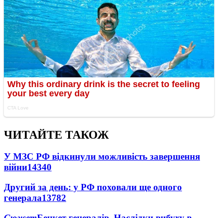
ЧИТАЙТЕ ТАКОЖ
У МЗС РФ відкинули можливість завершення
війни
14340
Другий за день: у РФ поховали ще одного
генерала
13782
Сюжет
Бенкет генералів. Наслідки вибуху в