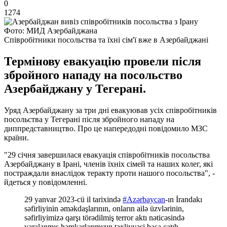
0
1274
Фото: МИД Азербайджана
Співробітники посольства та їхні сім'ї вже в Азербайджані
Термінову евакуацію провели після
збройного нападу на посольство
Азербайджану у Тегерані.
Уряд Азербайджану за три дні евакуював усіх співробітників
посольства у Тегерані після збройного нападу на
диппредставництво. Про це напередодні повідомило МЗС
країни.
"29 січня завершилася евакуація співробітників посольства
Азербайджану в Ірані, членів їхніх сімей та наших колег, які
постраждали внаслідок теракту проти нашого посольства", -
йдеться у повідомленні.
29 yanvar 2023-cü il tarixində
#Azərbaycan
-ın İrandakı
səfirliyinin əməkdaşlarının, onların ailə üzvlərinin,
səfirliyimizə qarşı törədilmiş terror aktı nəticəsində
yaralanmış həmkarlarımızın təxliyyəsi başa çatıb.