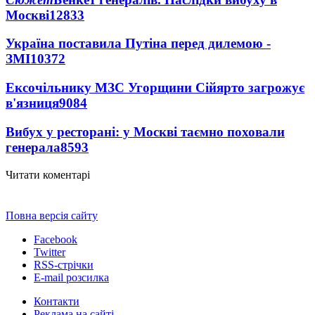
Москві
12833
Україна поставила Путіна перед дилемою -
ЗМІ
10372
Ексочільнику МЗС Угорщини Сійярто загрожує
в'язниця
9084
Вибух у ресторані: у Москві таємно поховали
генерала
8593
Читати коментарі
Повна версія сайту
Facebook
Twitter
RSS-стрічки
E-mail розсилка
Контакти
Реклама на сайті