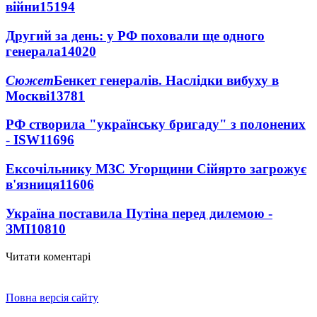
війни
15194
Другий за день: у РФ поховали ще одного
генерала
14020
Сюжет
Бенкет генералів. Наслідки вибуху в
Москві
13781
РФ створила "українську бригаду" з полонених
- ISW
11696
Ексочільнику МЗС Угорщини Сійярто загрожує
в'язниця
11606
Україна поставила Путіна перед дилемою -
ЗМІ
10810
Читати коментарі
Повна версія сайту