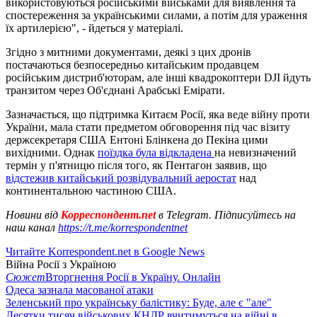
використовуються російськими військами для виявлення та
спостереження за українськими силами, а потім для ураження
їх артилерією", - йдеться у матеріалі.
Згідно з митними документами, деякі з цих дронів
постачаються безпосередньо китайським продавцем
російським дистриб'юторам, але інші квадрокоптери DJI йдуть
транзитом через Об'єднані Арабські Емірати.
Зазначається, що підтримка Китаєм Росії, яка веде війну проти
України, мала стати предметом обговорення під час візиту
держсекретаря США Ентоні Блінкена до Пекіна цими
вихідними. Однак
поїздка була відкладена
на невизначений
термін у п'ятницю після того, як Пентагон заявив, що
відстежив китайський розвідувальний аеростат
над
континентальною частиною США.
Новини від
Корреспондент.net
в Telegram. Підписуйтесь на
наш канал
https://t.me/korrespondentnet
Читайте Korrespondent.net в Google News
Війна Росії з Україною
Сюжет
Вторгнення Росії в Україну. Онлайн
Одеса зазнала масованої атаки
Зеленський про українську балістику: Буде, але є "але"
Десятки тисяч військових КНДР вчитимуться на війні в