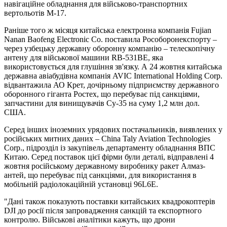
навігаційне обладнання для військово-транспортних
вертольотів М-17.
Раніше того ж місяця китайська електронна компанія Fujian
Nanan Baofeng Electronic Co. поставила Рособоронекспорту –
через узбецьку державну оборонну компанію – телескопічну
антену для військової машини RB-531BE, яка
використовується для глушіння зв'язку. А 24 жовтня китайська
державна авіабудівна компанія AVIC International Holding Corp.
відвантажила АО Крет, дочірньому підприємству державного
оборонного гіганта Ростех, що перебуває під санкціями,
запчастини для винищувачів Су-35 на суму 1,2 млн дол.
США.
Серед інших іноземних урядових постачальників, виявлених у
російських митних даних – China Taly Aviation Technologies
Corp., підрозділ із закупівель департаменту обладнання ВПС
Китаю. Серед поставок цієї фірми були деталі, відправлені 4
жовтня російському державному виробнику ракет Алмаз-
антей, що перебуває під санкціями, для використання в
мобільній радіолокаційній установці 96L6E.
"Дані також показують поставки китайських квадрокоптерів
DJI до росії після запровадження санкцій та експортного
контролю. Військові аналітики кажуть, що дрони