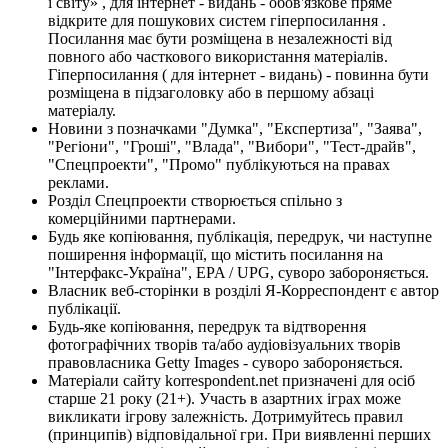
і світу» , для інтернет - видань - обов'язкове пряме
відкрите для пошукових систем гіперпосилання .
Посилання має бути розміщена в незалежності від
повного або часткового використання матеріалів.
Гіперпосилання ( для інтернет - видань) - повинна бути
розміщена в підзаголовку або в першому абзаці
матеріалу.
Новини з позначками "Думка", "Експертиза", "Заява",
"Регіони", "Гроші", "Влада", "Вибори", "Тест-драйв",
"Спецпроекти", "Промо" публікуються на правах
реклами.
Розділ Спецпроекти створюється спільно з
комерційними партнерами.
Будь яке копіювання, публікація, передрук, чи наступне
поширення інформації, що містить посилання на
"Інтерфакс-Україна", EPA / UPG, суворо забороняється.
Власник веб-сторінки в розділі Я-Корреспондент є автор
публікації.
Будь-яке копіювання, передрук та відтворення
фотографічних творів та/або аудіовізуальних творів
правовласника Getty Images - суворо забороняється.
Матеріали сайту korrespondent.net призначені для осіб
старше 21 року (21+). Участь в азартних іграх може
викликати ігрову залежність. Дотримуйтесь правил
(принципів) відповідальної гри. При виявленні перших