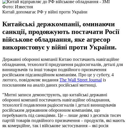
Фото: Известия
Китай допомагає РФ у війні проти України
Китайські держкомпанії, оминаючи
санкції, продовжують постачати Росії
військове обладнання, яке агресор
використовує у війні проти України.
Державні оборонні компанії Китаю постачають навігаційне
обладнання, технології придушення радіосигналів, деталі для
винищувачів та інші товари подвійного призначення
російським підсанкційним компаніям. Про це у суботу, 4
лютого, повідомляє видання
The Wall Street Journal
із
посиланням на аналіз даних російської митниці.
"Митні записи демонструють, що китайські державні
оборонні компанії постачають навігаційне обладнання,
технології подавлення радіосигналів і деталі винищувачів
російським державним оборонним компаніям, що
перебувають під санкціями. Це – лише деякі з десятків тисяч
партій товарів подвійного призначення – продуктів, які мають
як комерційне, так і військове застосування – які росія