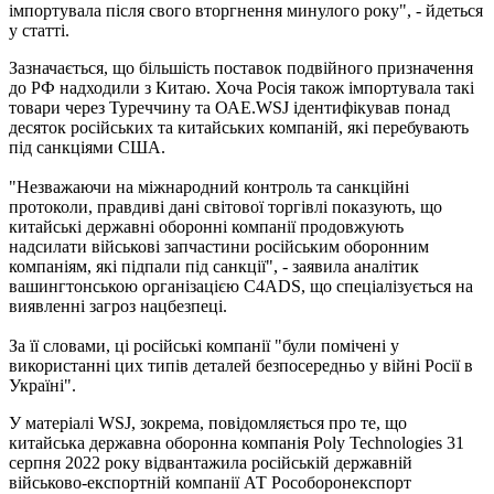
імпортувала після свого вторгнення минулого року", - йдеться
у статті.
Зазначається, що більшість поставок подвійного призначення
до РФ надходили з Китаю. Хоча Росія також імпортувала такі
товари через Туреччину та ОАЕ.WSJ ідентифікував понад
десяток російських та китайських компаній, які перебувають
під санкціями США.
"Незважаючи на міжнародний контроль та санкційні
протоколи, правдиві дані світової торгівлі показують, що
китайські державні оборонні компанії продовжують
надсилати військові запчастини російським оборонним
компаніям, які підпали під санкції", - заявила аналітик
вашингтонською організацією C4ADS, що спеціалізується на
виявленні загроз нацбезпеці.
За її словами, ці російські компанії "були помічені у
використанні цих типів деталей безпосередньо у війні Росії в
Україні".
У матеріалі WSJ, зокрема, повідомляється про те, що
китайська державна оборонна компанія Poly Technologies 31
серпня 2022 року відвантажила російській державній
військово-експортній компанії АТ Рособоронекспорт