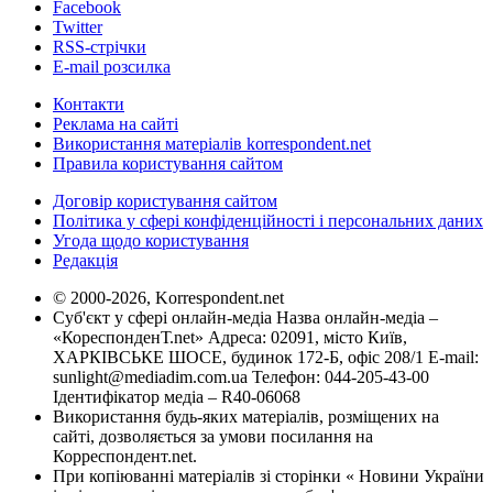
Facebook
Twitter
RSS-стрічки
E-mail розсилка
Контакти
Реклама на сайті
Використання матеріалів korrespondent.net
Правила користування сайтом
Договір користування сайтом
Політика у сфері конфіденційності і персональних даних
Угода щодо користування
Редакція
© 2000-2026, Korrespondent.net
Суб'єкт у сфері онлайн-медіа Назва онлайн-медіа –
«КореспонденТ.net» Адреса: 02091, місто Київ,
ХАРКІВСЬКЕ ШОСЕ, будинок 172-Б, офіс 208/1 E-mail:
sunlight@mediadim.com.ua
Телефон: 044-205-43-00
Ідентифікатор медіа – R40-06068
Використання будь-яких матеріалів, розміщених на
сайті, дозволяється за умови посилання на
Корреспондент.net.
При копіюванні матеріалів зі сторінки « Новини України