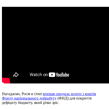
Нагадаємо, Росія в січні
вперше продала золото з коштів
Фонду національного добробуту
(ФНД) для покриття
дефіциту бюджету, який різко зріс.