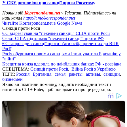
У СБУ розповіли про санкції проти Росатому
Новини від
Кореспондент.net
у Telegram. Підписуйтесь на
наш канал
https://t.me/korrespondentnet
Читайте Korrespondent.net в Google News
Санкції проти Росії
ЄС відреагував на "пекельні санкції" США проти Росії
Сенат США підтримав "пекельні санкції" проти РФ
ЄС запровадив санкції проти п'яти осіб, причетних до ВПК
Росії
Росія обурилася новими санкціями і звинуватила Британію у
"війні"
Кредитна криза вдарила по найбільших банках РФ - розвідка
СПЕЦТЕМА:
Санкції проти Росії
,
Війна Росії з Україною
ТЕГИ:
Россия
,
Британия
,
семья
,
ракеты
,
активы
,
санкции
,
бизнесмен
Якщо ви помітили помилку, виділіть необхідний текст і
натисніть Ctrl + Enter, щоб повідомити про це редакцію.