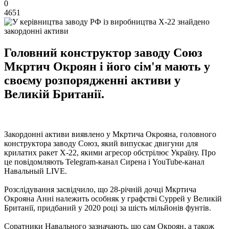
0
4651
Головний конструктор заводу Союз
Мкртич Окроян і його сім'я мають у
своєму розпорядженні активи у
Великій Британії.
Закордонні активи виявлено у Мкртича Окрояна, головного
конструктора заводу Союз, який випускає двигуни для
крилатих ракет Х-22, якими агресор обстрілює Україну. Про
це повідомляють Telegram-канал Сирена і YouTube-канал
Навальный LIVE.
Розслідування засвідчило, що 28-річній дочці Мкртича
Окрояна Анні належить особняк у графстві Суррей у Великій
Британії, придбаний у 2020 році за шість мільйонів фунтів.
Соратники Навального зазначають, що сам Окроян, а також