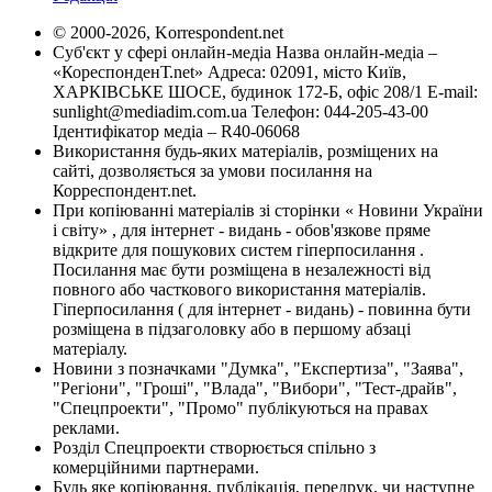
© 2000-2026, Korrespondent.net
Суб'єкт у сфері онлайн-медіа Назва онлайн-медіа –
«КореспонденТ.net» Адреса: 02091, місто Київ,
ХАРКІВСЬКЕ ШОСЕ, будинок 172-Б, офіс 208/1 E-mail:
sunlight@mediadim.com.ua
Телефон: 044-205-43-00
Ідентифікатор медіа – R40-06068
Використання будь-яких матеріалів, розміщених на
сайті, дозволяється за умови посилання на
Корреспондент.net.
При копіюванні матеріалів зі сторінки « Новини України
і світу» , для інтернет - видань - обов'язкове пряме
відкрите для пошукових систем гіперпосилання .
Посилання має бути розміщена в незалежності від
повного або часткового використання матеріалів.
Гіперпосилання ( для інтернет - видань) - повинна бути
розміщена в підзаголовку або в першому абзаці
матеріалу.
Новини з позначками "Думка", "Експертиза", "Заява",
"Регіони", "Гроші", "Влада", "Вибори", "Тест-драйв",
"Спецпроекти", "Промо" публікуються на правах
реклами.
Розділ Спецпроекти створюється спільно з
комерційними партнерами.
Будь яке копіювання, публікація, передрук, чи наступне