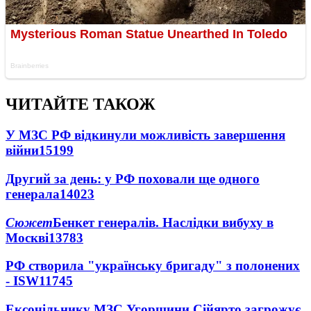
ЧИТАЙТЕ ТАКОЖ
У МЗС РФ відкинули можливість завершення
війни
15199
Другий за день: у РФ поховали ще одного
генерала
14023
Сюжет
Бенкет генералів. Наслідки вибуху в
Москві
13783
РФ створила "українську бригаду" з полонених
- ISW
11745
Ексочільнику МЗС Угорщини Сійярто загрожує