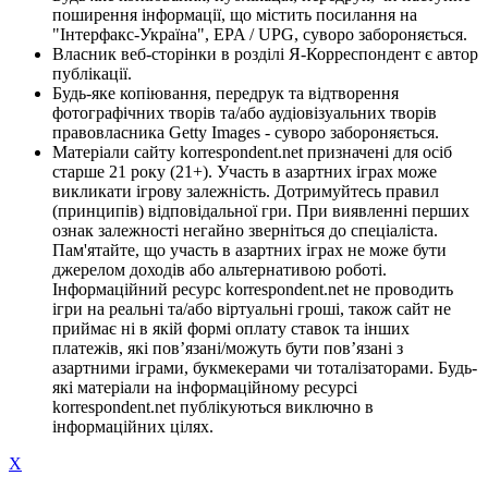
поширення інформації, що містить посилання на
"Інтерфакс-Україна", EPA / UPG, суворо забороняється.
Власник веб-сторінки в розділі Я-Корреспондент є автор
публікації.
Будь-яке копіювання, передрук та відтворення
фотографічних творів та/або аудіовізуальних творів
правовласника Getty Images - суворо забороняється.
Матеріали сайту korrespondent.net призначені для осіб
старше 21 року (21+). Участь в азартних іграх може
викликати ігрову залежність. Дотримуйтесь правил
(принципів) відповідальної гри. При виявленні перших
ознак залежності негайно зверніться до спеціаліста.
Пам'ятайте, що участь в азартних іграх не може бути
джерелом доходів або альтернативою роботі.
Інформаційний ресурс korrespondent.net не проводить
ігри на реальні та/або віртуальні гроші, також сайт не
приймає ні в якій формі оплату ставок та інших
платежів, які пов’язані/можуть бути пов’язані з
азартними іграми, букмекерами чи тоталізаторами. Будь-
які матеріали на інформаційному ресурсі
korrespondent.net публікуються виключно в
інформаційних цілях.
X