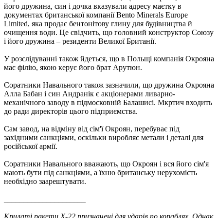
його дружина, син і дочка вказували адресу маєтку в
документах британської компанії Bento Minerals Europe
Limited, яка продає бентонітову глину для будівництва й
очищення води. Це свідчить, що головний конструктор Союзу
і його дружина – резиденти Великої Британії.
У розслідуванні також йдеться, що в Польщі компанія Окрояна
має філію, якою керує його брат Арутюн.
Соратники Навального також зазначили, що дружина Окрояна
Алла Бабан і син Андранік є акціонерами ливарно-
механічного заводу в підмосковній Балашисі. Мкртич входить
до ради директорів цього підприємства.
Сам завод, на відміну від сім'ї Окроян, перебуває під
західними санкціями, оскільки виробляє метали і деталі для
російської армії.
Соратники Навального вважають, що Окроян і вся його сім'я
мають бути під санкціями, а їхню британську нерухомість
необхідно заарештувати.
_____________________
Крилаті ракети Х-22 призначені для ударів по кораблях. Однак