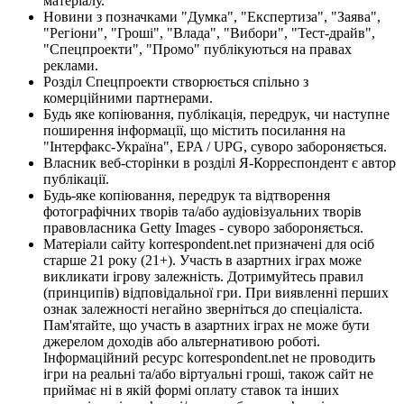
матеріалу.
Новини з позначками "Думка", "Експертиза", "Заява",
"Регіони", "Гроші", "Влада", "Вибори", "Тест-драйв",
"Спецпроекти", "Промо" публікуються на правах
реклами.
Розділ Спецпроекти створюється спільно з
комерційними партнерами.
Будь яке копіювання, публікація, передрук, чи наступне
поширення інформації, що містить посилання на
"Інтерфакс-Україна", EPA / UPG, суворо забороняється.
Власник веб-сторінки в розділі Я-Корреспондент є автор
публікації.
Будь-яке копіювання, передрук та відтворення
фотографічних творів та/або аудіовізуальних творів
правовласника Getty Images - суворо забороняється.
Матеріали сайту korrespondent.net призначені для осіб
старше 21 року (21+). Участь в азартних іграх може
викликати ігрову залежність. Дотримуйтесь правил
(принципів) відповідальної гри. При виявленні перших
ознак залежності негайно зверніться до спеціаліста.
Пам'ятайте, що участь в азартних іграх не може бути
джерелом доходів або альтернативою роботі.
Інформаційний ресурс korrespondent.net не проводить
ігри на реальні та/або віртуальні гроші, також сайт не
приймає ні в якій формі оплату ставок та інших