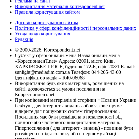
Реклама на сайті
Використання матеріалів korrespondent.net
Правила користування сайтом
Договір користування сайтом
Політика у сфері конфіденційності і персональних даних
Угода щодо користування
Редакція
© 2000-2026, Korrespondent.net
Суб'єкт у сфері онлайн-медіа Назва онлайн-медіа –
«КореспонденТ.net» Адреса: 02091, місто Київ,
ХАРКІВСЬКЕ ШОСЕ, будинок 172-Б, офіс 208/1 E-mail:
sunlight@mediadim.com.ua
Телефон: 044-205-43-00
Ідентифікатор медіа – R40-06068
Використання будь-яких матеріалів, розміщених на
сайті, дозволяється за умови посилання на
Корреспондент.net.
При копіюванні матеріалів зі сторінки « Новини України
і світу» , для інтернет - видань - обов'язкове пряме
відкрите для пошукових систем гіперпосилання .
Посилання має бути розміщена в незалежності від
повного або часткового використання матеріалів.
Гіперпосилання ( для інтернет - видань) - повинна бути
розміщена в підзаголовку або в першому абзаці