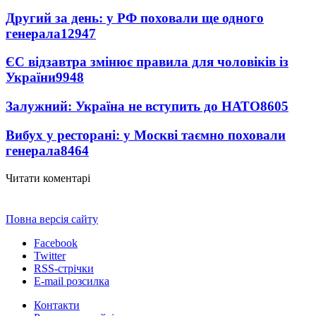
Другий за день: у РФ поховали ще одного
генерала
12947
ЄС відзавтра змінює правила для чоловіків із
України
9948
Залужний: Україна не вступить до НАТО
8605
Вибух у ресторані: у Москві таємно поховали
генерала
8464
Читати коментарі
Повна версія сайту
Facebook
Twitter
RSS-стрічки
E-mail розсилка
Контакти