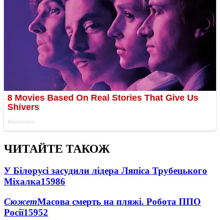
ЧИТАЙТЕ ТАКОЖ
У Білорусі засудили лідера Ляпіса Трубецького
Міхалка
15986
Сюжет
Масова смерть на пляжі. Робота ППО
Росії
15952