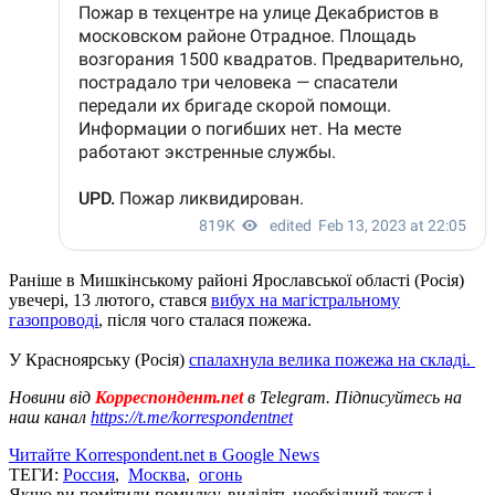
Раніше в Мишкінському районі Ярославської області (Росія)
увечері, 13 лютого, стався
вибух на магістральному
газопроводі
, після чого сталася пожежа.
У Красноярську (Росія)
спалахнула велика пожежа на складі.
Новини від
Корреспондент.net
в Telegram. Підписуйтесь на
наш канал
https://t.me/korrespondentnet
Читайте Korrespondent.net в Google News
ТЕГИ:
Россия
,
Москва
,
огонь
Якщо ви помітили помилку, виділіть необхідний текст і