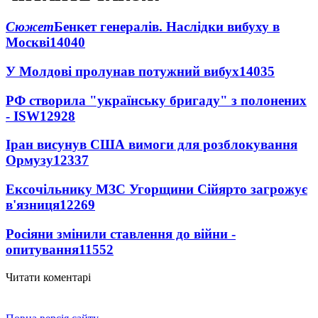
Сюжет
Бенкет генералів. Наслідки вибуху в
Москві
14040
У Молдові пролунав потужний вибух
14035
РФ створила "українську бригаду" з полонених
- ISW
12928
Іран висунув США вимоги для розблокування
Ормузу
12337
Ексочільнику МЗС Угорщини Сійярто загрожує
в'язниця
12269
Росіяни змінили ставлення до війни -
опитування
11552
Читати коментарі