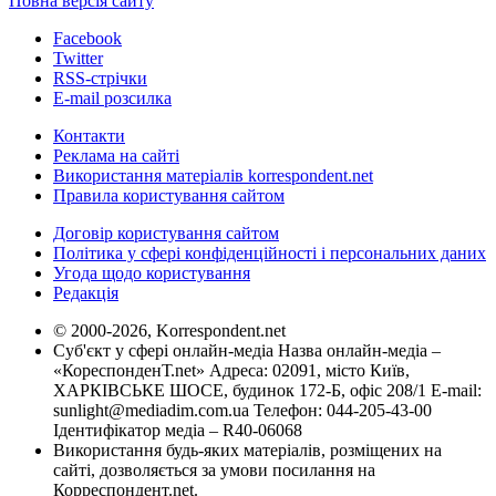
Повна версія сайту
Facebook
Twitter
RSS-стрічки
E-mail розсилка
Контакти
Реклама на сайті
Використання матеріалів korrespondent.net
Правила користування сайтом
Договір користування сайтом
Політика у сфері конфіденційності і персональних даних
Угода щодо користування
Редакція
© 2000-2026, Korrespondent.net
Суб'єкт у сфері онлайн-медіа Назва онлайн-медіа –
«КореспонденТ.net» Адреса: 02091, місто Київ,
ХАРКІВСЬКЕ ШОСЕ, будинок 172-Б, офіс 208/1 E-mail:
sunlight@mediadim.com.ua
Телефон: 044-205-43-00
Ідентифікатор медіа – R40-06068
Використання будь-яких матеріалів, розміщених на
сайті, дозволяється за умови посилання на
Корреспондент.net.