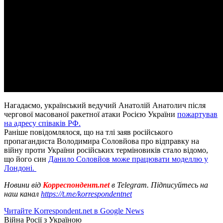
Нагадаємо, український ведучий Анатолій Анатолич після
чергової масованої ракетної атаки Росією України
пожартував
на адресу співаків РФ.
Раніше повідомлялося, що на тлі заяв російського
пропагандиста Володимира Соловйова про відправку на
війну проти України російських терміновиків стало відомо,
що його син
Данило Соловйов може працювати моделлю у
Лондоні.
Новини від
Корреспондент.net
в Telegram. Підписуйтесь на
наш канал
https://t.me/korrespondentnet
Читайте Korrespondent.net в Google News
Війна Росії з Україною