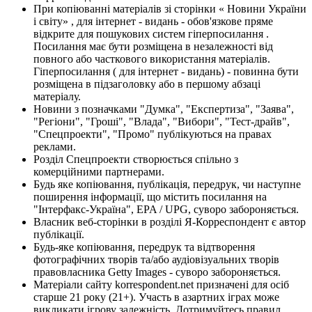
При копіюванні матеріалів зі сторінки « Новини України
і світу» , для інтернет - видань - обов'язкове пряме
відкрите для пошукових систем гіперпосилання .
Посилання має бути розміщена в незалежності від
повного або часткового використання матеріалів.
Гіперпосилання ( для інтернет - видань) - повинна бути
розміщена в підзаголовку або в першому абзаці
матеріалу.
Новини з позначками "Думка", "Експертиза", "Заява",
"Регіони", "Гроші", "Влада", "Вибори", "Тест-драйв",
"Спецпроекти", "Промо" публікуються на правах
реклами.
Розділ Спецпроекти створюється спільно з
комерційними партнерами.
Будь яке копіювання, публікація, передрук, чи наступне
поширення інформації, що містить посилання на
"Інтерфакс-Україна", EPA / UPG, суворо забороняється.
Власник веб-сторінки в розділі Я-Корреспондент є автор
публікації.
Будь-яке копіювання, передрук та відтворення
фотографічних творів та/або аудіовізуальних творів
правовласника Getty Images - суворо забороняється.
Матеріали сайту korrespondent.net призначені для осіб
старше 21 року (21+). Участь в азартних іграх може
викликати ігрову залежність. Дотримуйтесь правил