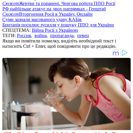
Сюжет
Жертви та поранені. Чергова робота ППО Росії
РФ найбільше атакує на двох напрямках - Генштаб
Сюжет
Вторгнення Росії в Україну. Онлайн
Суми зазнали масованого удару КАБів
Британія посилює зусилля у пошуку ППО для України
СПЕЦТЕМА:
Війна Росії з Україною
ТЕГИ:
Россия
,
война
,
пропаганда
,
певец
Якщо ви помітили помилку, виділіть необхідний текст і
натисніть Ctrl + Enter, щоб повідомити про це редакцію.