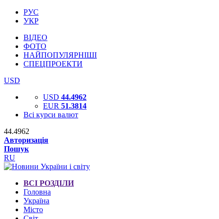
РУС
УКР
ВІДЕО
ФОТО
НАЙПОПУЛЯРНІШІ
СПЕЦПРОЕКТИ
USD
USD
44.4962
EUR
51.3814
Всі курси валют
44.4962
Авторизація
Пошук
RU
ВСІ РОЗДІЛИ
Головна
Україна
Місто
Світ