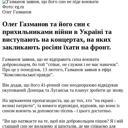
Фото: eg.ru
Олег Газманов
Олег Газманов та його син є
прихильниками війни в Україні та
виступають на концертах, на яких
закликають росіян їхати на фронт.
Газманов заявив, що не відправить сина воювати
добровольцем, бо той "співає, не служив і не має навичок".
Про це у понеділок, 13 лютого, Газманов заявив в ефірі
"Комсомольської правди".
Він додав, що його 41-річний син неодноразово відвідував
окупований Донецьк та Луганськ та планує зробити це знову.
На зауваження пропагандиста, що до тих, хто "на екрані -
великі патріоти", та вимоги відповідні, відповів, що вони із
сином воюють за допомогою пісень - і цього достатньо.
"Ви що натякаєте на те, щоб він добровольцем пішов? Я і мій
старший син не вилазимо зі шпиталів, де ми співаємо для