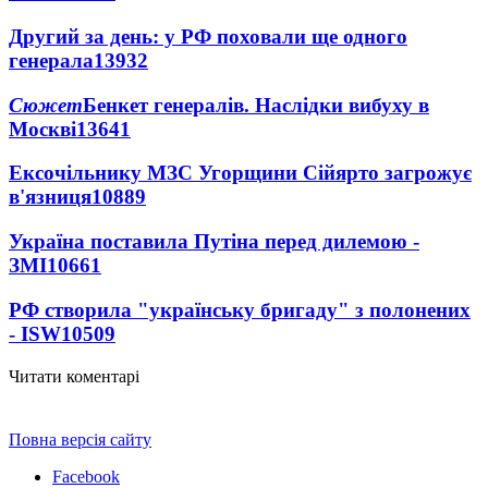
Другий за день: у РФ поховали ще одного
генерала
13932
Сюжет
Бенкет генералів. Наслідки вибуху в
Москві
13641
Ексочільнику МЗС Угорщини Сійярто загрожує
в'язниця
10889
Україна поставила Путіна перед дилемою -
ЗМІ
10661
РФ створила "українську бригаду" з полонених
- ISW
10509
Читати коментарі
Повна версія сайту
Facebook