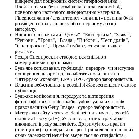
відкрите для пошукових систем гіперпосилання .
Посилання має бути розміщена в незалежності від
повного або часткового використання матеріалів.
Гіперпосилання ( для інтернет - видань) - повинна бути
розміщена в підзаголовку або в першому абзаці
матеріалу.
Новини з позначками "Думка", "Експертиза", "Заява",
"Регіони", "Гроші", "Влада", "Вибори", "Тест-драйв",
"Спецпроекти", "Промо" публікуються на правах
реклами.
Розділ Спецпроекти створюється спільно з
комерційними партнерами.
Будь яке копіювання, публікація, передрук, чи наступне
поширення інформації, що містить посилання на
"Інтерфакс-Україна", EPA / UPG, суворо забороняється.
Власник веб-сторінки в розділі Я-Корреспондент є автор
публікації.
Будь-яке копіювання, передрук та відтворення
фотографічних творів та/або аудіовізуальних творів
правовласника Getty Images - суворо забороняється.
Матеріали сайту korrespondent.net призначені для осіб
старше 21 року (21+). Участь в азартних іграх може
викликати ігрову залежність. Дотримуйтесь правил
(принципів) відповідальної гри. При виявленні перших
ознак залежності негайно зверніться до спеціаліста.