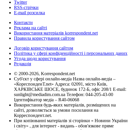
Twitter
RSS-стрічки
E-mail розсилка
Контакти
Реклама на сайті
Використання матеріалів korrespondent.net
Правила користування сайтом
Договір користування сайтом
Політика у сфері конфіденційності і персональних даних
Угода щодо користування
Редакція
© 2000-2026, Korrespondent.net
Суб'єкт у сфері онлайн-медіа Назва онлайн-медіа –
«КореспонденТ.net» Адреса: 02091, місто Київ,
ХАРКІВСЬКЕ ШОСЕ, будинок 172-Б, офіс 208/1 E-mail:
sunlight@mediadim.com.ua
Телефон: 044-205-43-00
Ідентифікатор медіа – R40-06068
Використання будь-яких матеріалів, розміщених на
сайті, дозволяється за умови посилання на
Корреспондент.net.
При копіюванні матеріалів зі сторінки « Новини України
і світу» , для інтернет - видань - обов'язкове пряме