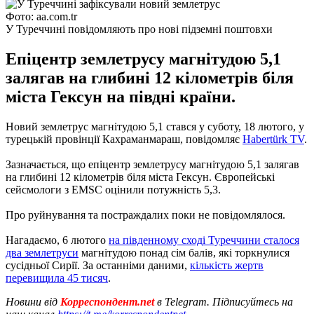
Фото: aa.com.tr
У Туреччині повідомляють про нові підземні поштовхи
Епіцентр землетрусу магнітудою 5,1
залягав на глибині 12 кілометрів біля
міста Гексун на півдні країни.
Новий землетрус магнітудою 5,1 стався у суботу, 18 лютого, у
турецькій провінції Кахраманмараш, повідомляє
Нabertürk TV
.
Зазначається, що епіцентр землетрусу магнітудою 5,1 залягав
на глибині 12 кілометрів біля міста Гексун. Європейські
сейсмологи з EMSC оцінили потужність 5,3.
Про руйнування та постраждалих поки не повідомлялося.
Нагадаємо, 6 лютого
на південному сході Туреччини сталося
два землетруси
магнітудою понад сім балів, які торкнулися
сусідньої Сирії. За останніми даними,
кількість жертв
перевищила 45 тисяч
.
Новини від
Корреспондент.net
в Telegram. Підписуйтесь на