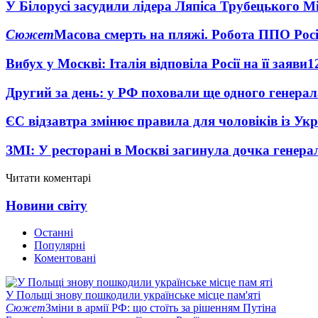
У Білорусі засудили лідера Ляпіса Трубецького М
Сюжет
Масова смерть на пляжі. Робота ППО Росі
Вибух у Москві: Італія відповіла Росії на її заяви
1
Другий за день: у РФ поховали ще одного генерал
ЄС відзавтра змінює правила для чоловіків із Ук
ЗМІ: У ресторані в Москві загинула дочка генера
Читати коментарі
Новини світу
Останні
Популярні
Коментовані
У Польщі знову пошкодили українське місце пам'яті
Сюжет
Зміни в армії РФ: що стоїть за рішенням Путіна