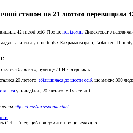
ччині станом на 21 лютого перевищила 42
евищила 42 тисячі осіб. Про це
повідомив
Директорат з надзвичай
мадян загинули у провінціях Кахраманмараш, Газіантеп, Шанліур
AD.
о сталися 6 лютого, були ще 7184 афтершоки.
 сталися 20 лютого,
збільшилася до шести осіб
, ще майже 300 люд
 сталася
у понеділок, 20 лютого, у Туреччині.
ш канал
https://t.me/korrespondentnet
бшие
ь Ctrl + Enter, щоб повідомити про це редакцію.