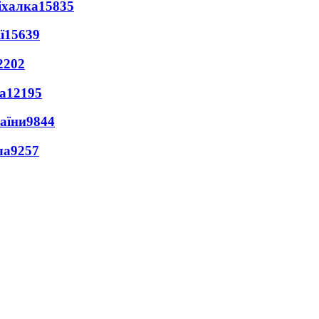
іхалка
15835
ї
15639
2202
а
12195
раїни
9844
ла
9257