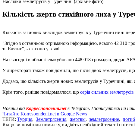
Наслідки землетрусів у Туреччині (архівне фото)
Кількість жертв стихійного лиха у Туре
Кількість загиблих внаслідок землетрусів у Туреччині нині пер
"Згідно з останньою отриманою інформацією, всього 42 310 гро
та Елязиг", - сказано у заяві.
На сьогодні в області евакуйовано 448 018 громадян, додає AF
У директораті також повідомили, що після двох землетрусів, щ
Додамо, що кількість жертв нових землетрусів у Туреччині, які
Крім того, раніше повідомлялося, що
серія сильних землетрусів
Новини від
Корреспондент.net
в Telegram. Підписуйтесь на на
Читайте Korrespondent.net в Google News
ТЕГИ:
Турция
,
Землетрясения
,
жертвы
,
землетрясение
,
поги
Якщо ви помітили помилку, виділіть необхідний текст і натисніт