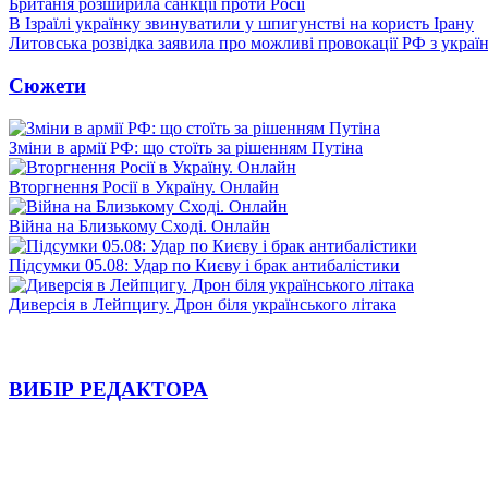
Британія розширила санкції проти Росії
В Ізраїлі українку звинуватили у шпигунстві на користь Ірану
Литовська розвідка заявила про можливі провокації РФ з укра
Сюжети
Зміни в армії РФ: що стоїть за рішенням Путіна
Вторгнення Росії в Україну. Онлайн
Війна на Близькому Сході. Онлайн
Підсумки 05.08: Удар по Києву і брак антибалістики
Диверсія в Лейпцигу. Дрон біля українського літака
ВИБІР РЕДАКТОРА