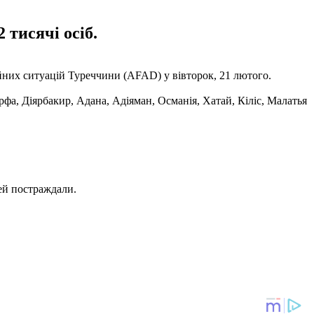
 тисячі осіб.
них ситуацій Туреччини (AFAD) у вівторок, 21 лютого.
фа, Діярбакир, Адана, Адіяман, Османія, Хатай, Кіліс, Малатья
ей постраждали.