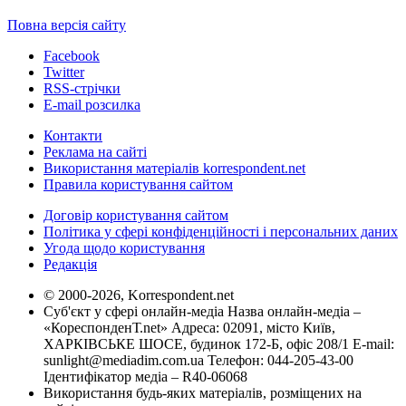
Повна версія сайту
Facebook
Twitter
RSS-стрічки
E-mail розсилка
Контакти
Реклама на сайті
Використання матеріалів korrespondent.net
Правила користування сайтом
Договір користування сайтом
Політика у сфері конфіденційності і персональних даних
Угода щодо користування
Редакція
© 2000-2026, Korrespondent.net
Суб'єкт у сфері онлайн-медіа Назва онлайн-медіа –
«КореспонденТ.net» Адреса: 02091, місто Київ,
ХАРКІВСЬКЕ ШОСЕ, будинок 172-Б, офіс 208/1 E-mail:
sunlight@mediadim.com.ua
Телефон: 044-205-43-00
Ідентифікатор медіа – R40-06068
Використання будь-яких матеріалів, розміщених на