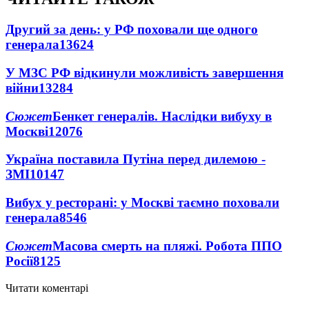
Другий за день: у РФ поховали ще одного
генерала
13624
У МЗС РФ відкинули можливість завершення
війни
13284
Сюжет
Бенкет генералів. Наслідки вибуху в
Москві
12076
Україна поставила Путіна перед дилемою -
ЗМІ
10147
Вибух у ресторані: у Москві таємно поховали
генерала
8546
Сюжет
Масова смерть на пляжі. Робота ППО
Росії
8125
Читати коментарі