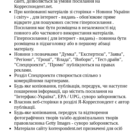
сайті, дозволяється за умови посилання на
Корреспондент.net.
При копіюванні матеріалів зі сторінки « Новини України
і світу» , для інтернет - видань - обов'язкове пряме
відкрите для пошукових систем гіперпосилання .
Посилання має бути розміщена в незалежності від
повного або часткового використання матеріалів.
Гіперпосилання ( для інтернет - видань) - повинна бути
розміщена в підзаголовку або в першому абзаці
матеріалу.
Новини з позначками "Думка", "Експертиза", "Заява",
"Регіони", "Гроші", "Влада", "Вибори", "Тест-драйв",
"Спецпроекти", "Промо" публікуються на правах
реклами.
Розділ Спецпроекти створюється спільно з
комерційними партнерами.
Будь яке копіювання, публікація, передрук, чи наступне
поширення інформації, що містить посилання на
"Інтерфакс-Україна", EPA / UPG, суворо забороняється.
Власник веб-сторінки в розділі Я-Корреспондент є автор
публікації.
Будь-яке копіювання, передрук та відтворення
фотографічних творів та/або аудіовізуальних творів
правовласника Getty Images - суворо забороняється.
Матеріали сайту korrespondent.net призначені для осіб