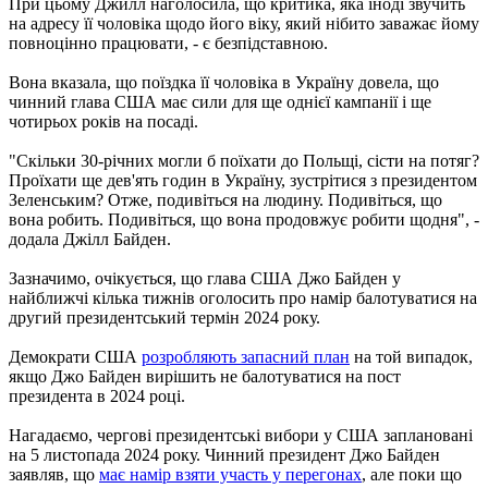
При цьому Джилл наголосила, що критика, яка іноді звучить
на адресу її чоловіка щодо його віку, який нібито заважає йому
повноцінно працювати, - є безпідставною.
Вона вказала, що поїздка її чоловіка в Україну довела, що
чинний глава США має сили для ще однієї кампанії і ще
чотирьох років на посаді.
"Скільки 30-річних могли б поїхати до Польщі, сісти на потяг?
Проїхати ще дев'ять годин в Україну, зустрітися з президентом
Зеленським? Отже, подивіться на людину. Подивіться, що
вона робить. Подивіться, що вона продовжує робити щодня", -
додала Джілл Байден.
Зазначимо, очікується, що глава США Джо Байден у
найближчі кілька тижнів оголосить про намір балотуватися на
другий президентський термін 2024 року.
Демократи США
розробляють запасний план
на той випадок,
якщо Джо Байден вирішить не балотуватися на пост
президента в 2024 році.
Нагадаємо, чергові президентські вибори у США заплановані
на 5 листопада 2024 року. Чинний президент Джо Байден
заявляв, що
має намір взяти участь у перегонах
, але поки що