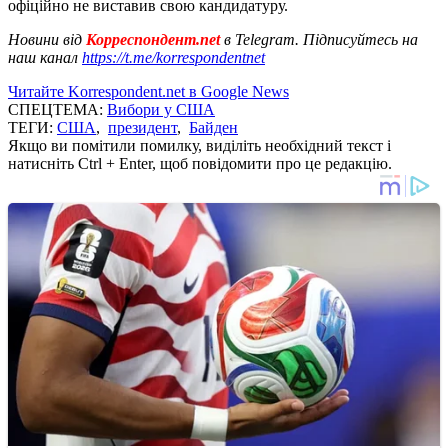
офіційно не виставив свою кандидатуру.
Новини від
Корреспондент.net
в Telegram. Підписуйтесь на
наш канал
https://t.me/korrespondentnet
Читайте Korrespondent.net в Google News
СПЕЦТЕМА:
Вибори у США
ТЕГИ:
США
,
президент
,
Байден
Якщо ви помітили помилку, виділіть необхідний текст і
натисніть Ctrl + Enter, щоб повідомити про це редакцію.