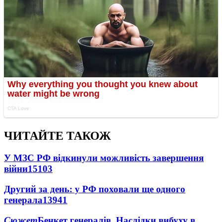
ЧИТАЙТЕ ТАКОЖ
У МЗС РФ відкинули можливість завершення
війни
15103
Другий за день: у РФ поховали ще одного
генерала
13941
Сюжет
Бенкет генералів. Наслідки вибуху в