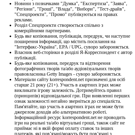
Новини з позначками "Думка", "Експертиза", "Заява",
"Регіони", "Гроші", "Влада", "Вибори", "Тест-драйв",
"Спецпроекти", "Промо" публікуються на правах
реклами.
Розділ Спецпроекти створюється спільно з
комерційними партнерами.
Будь яке копіювання, публікація, передрук, чи наступне
поширення інформації, що містить посилання на
"Інтерфакс-Україна", EPA / UPG, суворо забороняється.
Власник веб-сторінки в розділі Я-Корреспондент є автор
публікації.
Будь-яке копіювання, передрук та відтворення
фотографічних творів та/або аудіовізуальних творів
правовласника Getty Images - суворо забороняється.
Матеріали сайту korrespondent.net призначені для осіб
старше 21 року (21+). Участь в азартних іграх може
викликати ігрову залежність. Дотримуйтесь правил
(принципів) відповідальної гри. При виявленні перших
ознак залежності негайно зверніться до спеціаліста.
Пам'ятайте, що участь в азартних іграх не може бути
джерелом доходів або альтернативою роботі.
Інформаційний ресурс korrespondent.net не проводить
ігри на реальні та/або віртуальні гроші, також сайт не
приймає ні в якій формі оплату ставок та інших
платежів, які пов’язані/можуть бути пов’язані з