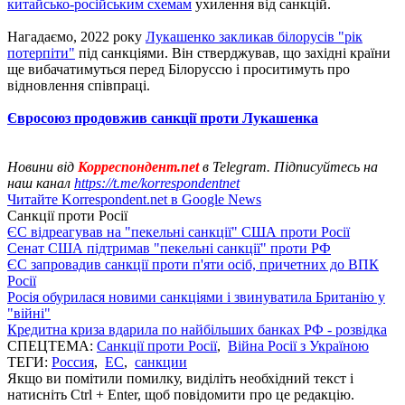
китайсько-російським схемам
ухилення від санкцій.
Нагадаємо, 2022 року
Лукашенко закликав білорусів "рік
потерпіти"
під санкціями. Він стверджував, що західні країни
ще вибачатимуться перед Білоруссю і проситимуть про
відновлення співпраці.
Євросоюз продовжив санкції проти Лукашенка
Новини від
Корреспондент.net
в Telegram. Підписуйтесь на
наш канал
https://t.me/korrespondentnet
Читайте Korrespondent.net в Google News
Санкції проти Росії
ЄС відреагував на "пекельні санкції" США проти Росії
Сенат США підтримав "пекельні санкції" проти РФ
ЄС запровадив санкції проти п'яти осіб, причетних до ВПК
Росії
Росія обурилася новими санкціями і звинуватила Британію у
"війні"
Кредитна криза вдарила по найбільших банках РФ - розвідка
СПЕЦТЕМА:
Санкції проти Росії
,
Війна Росії з Україною
ТЕГИ:
Россия
,
ЕС
,
санкции
Якщо ви помітили помилку, виділіть необхідний текст і
натисніть Ctrl + Enter, щоб повідомити про це редакцію.