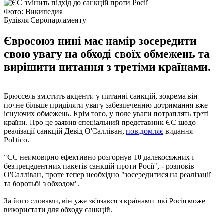
Фото: Википедия
Будівля Європарламенту
Євросоюз нині має намір зосередити
свою увагу на обході своїх обмежень та
вирішити питання з третіми країнами.
Брюссель змістить акценти у питанні санкцій, зокрема він
почне більше приділяти увагу забезпеченню дотримання вже
існуючих обмежень. Крім того, у поле уваги потраплять треті
країни. Про це заявив спеціальний представник ЄС щодо
реалізації санкцій Девід О'Салліван,
повідомляє
видання
Politico.
"ЄС неймовірно ефективно розгорнув 10 далекосяжних і
безпрецедентних пакетів санкцій проти Росії", - розповів
О'Салліван, проте тепер необхідно "зосередитися на реалізації
та боротьбі з обходом".
За його словами, він уже зв'язався з країнами, які Росія може
використати для обходу санкцій.