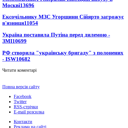
Москві
13696
Ексочільнику МЗС Угорщини Сійярто загрожує
в'язниця
11054
Україна поставила Путіна перед дилемою -
ЗМІ
10699
РФ створила "українську бригаду" з полонених
- ISW
10682
Читати коментарі
Повна версія сайту
Facebook
Twitter
RSS-стрічки
E-mail розсилка
Контакти
Реклама на сайті