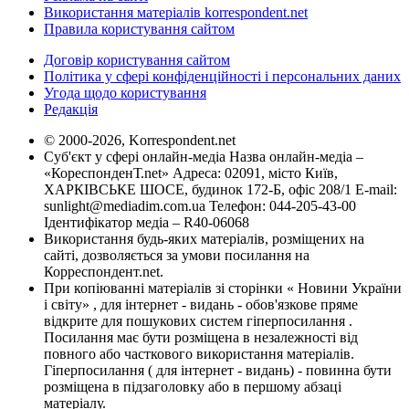
Використання матеріалів korrespondent.net
Правила користування сайтом
Договір користування сайтом
Політика у сфері конфіденційності і персональних даних
Угода щодо користування
Редакція
© 2000-2026, Korrespondent.net
Суб'єкт у сфері онлайн-медіа Назва онлайн-медіа –
«КореспонденТ.net» Адреса: 02091, місто Київ,
ХАРКІВСЬКЕ ШОСЕ, будинок 172-Б, офіс 208/1 E-mail:
sunlight@mediadim.com.ua
Телефон: 044-205-43-00
Ідентифікатор медіа – R40-06068
Використання будь-яких матеріалів, розміщених на
сайті, дозволяється за умови посилання на
Корреспондент.net.
При копіюванні матеріалів зі сторінки « Новини України
і світу» , для інтернет - видань - обов'язкове пряме
відкрите для пошукових систем гіперпосилання .
Посилання має бути розміщена в незалежності від
повного або часткового використання матеріалів.
Гіперпосилання ( для інтернет - видань) - повинна бути
розміщена в підзаголовку або в першому абзаці
матеріалу.