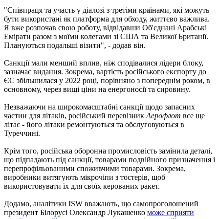
"Співпраця та участь у діалозі з третіми країнами, які можуть
бути використані як платформа для обходу, життєво важлива.
Я вже розпочав свою роботу, відвідавши Об'єднані Арабські
Емірати разом з моїми колегами зі США та Великої Британії.
Плануються подальші візити", - додав він.
Санкції мали менший вплив, ніж сподівалися лідери блоку,
зазначає видання. Зокрема, вартість російського експорту до
ЄС збільшилася у 2022 році, порівняно з попереднім роком, в
основному, через вищі ціни на енергоносії та сировину.
Незважаючи на широкомасштабні санкції щодо запасних
частин для літаків, російський перевізник
Аерофлот
все ще
літає - його літаки ремонтуються та обслуговуються в
Туреччині.
Крім того, російська оборонна промисловість замінила деталі,
що підпадають під санкції, товарами подвійного призначення і
перепрофільованими споживчими товарами. Зокрема,
виробники витягують мікрочіпи з тостерів, щоб
використовувати їх для своїх керованих ракет.
Додамо, аналітики ISW вважають, що самопроголошений
президент Білорусі Олександр Лукашенко
може сприяти