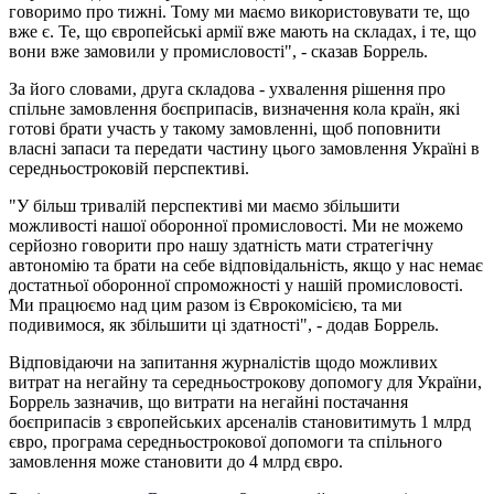
говоримо про тижні. Тому ми маємо використовувати те, що
вже є. Те, що європейські армії вже мають на складах, і те, що
вони вже замовили у промисловості", - сказав Боррель.
За його словами, друга складова - ухвалення рішення про
спільне замовлення боєприпасів, визначення кола країн, які
готові брати участь у такому замовленні, щоб поповнити
власні запаси та передати частину цього замовлення Україні в
середньостроковій перспективі.
"У більш тривалій перспективі ми маємо збільшити
можливості нашої оборонної промисловості. Ми не можемо
серйозно говорити про нашу здатність мати стратегічну
автономію та брати на себе відповідальність, якщо у нас немає
достатньої оборонної спроможності у нашій промисловості.
Ми працюємо над цим разом із Єврокомісією, та ми
подивимося, як збільшити ці здатності", - додав Боррель.
Відповідаючи на запитання журналістів щодо можливих
витрат на негайну та середньострокову допомогу для України,
Боррель зазначив, що витрати на негайні постачання
боєприпасів з європейських арсеналів становитимуть 1 млрд
євро, програма середньострокової допомоги та спільного
замовлення може становити до 4 млрд євро.