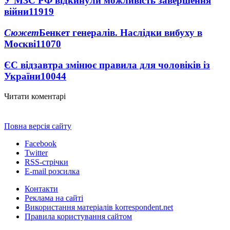
У МЗС РФ відкинули можливість завершення
війни
11919
Сюжет
Бенкет генералів. Наслідки вибуху в
Москві
11070
ЄС відзавтра змінює правила для чоловіків із
України
10044
Читати коментарі
Повна версія сайту
Facebook
Twitter
RSS-стрічки
E-mail розсилка
Контакти
Реклама на сайті
Використання матеріалів korrespondent.net
Правила користування сайтом