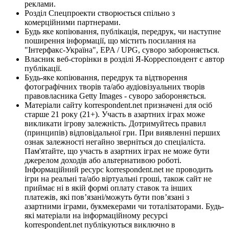
реклами.
Розділ Спецпроекти створюється спільно з
комерційними партнерами.
Будь яке копіювання, публікація, передрук, чи наступне
поширення інформації, що містить посилання на
"Інтерфакс-Україна", EPA / UPG, суворо забороняється.
Власник веб-сторінки в розділі Я-Корреспондент є автор
публікації.
Будь-яке копіювання, передрук та відтворення
фотографічних творів та/або аудіовізуальних творів
правовласника Getty Images - суворо забороняється.
Матеріали сайту korrespondent.net призначені для осіб
старше 21 року (21+). Участь в азартних іграх може
викликати ігрову залежність. Дотримуйтесь правил
(принципів) відповідальної гри. При виявленні перших
ознак залежності негайно зверніться до спеціаліста.
Пам'ятайте, що участь в азартних іграх не може бути
джерелом доходів або альтернативою роботі.
Інформаційний ресурс korrespondent.net не проводить
ігри на реальні та/або віртуальні гроші, також сайт не
приймає ні в якій формі оплату ставок та інших
платежів, які пов’язані/можуть бути пов’язані з
азартними іграми, букмекерами чи тоталізаторами. Будь-
які матеріали на інформаційному ресурсі
korrespondent.net публікуються виключно в