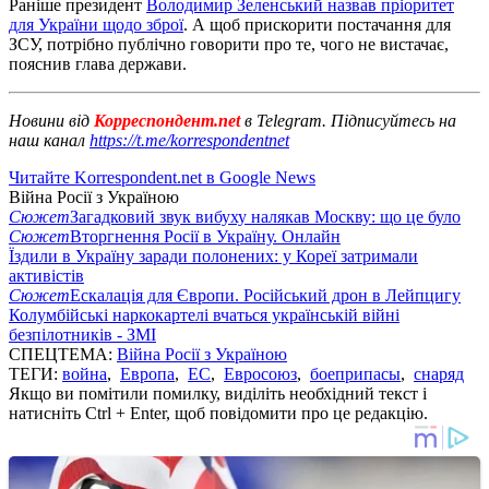
Раніше президент
Володимир Зеленський назвав пріоритет
для України щодо зброї
. А щоб прискорити постачання для
ЗСУ, потрібно публічно говорити про те, чого не вистачає,
пояснив глава держави.
Новини від
Корреспондент.net
в Telegram. Підписуйтесь на
наш канал
https://t.me/korrespondentnet
Читайте Korrespondent.net в Google News
Війна Росії з Україною
Сюжет
Загадковий звук вибуху налякав Москву: що це було
Сюжет
Вторгнення Росії в Україну. Онлайн
Їздили в Україну заради полонених: у Кореї затримали
активістів
Сюжет
Ескалація для Європи. Російський дрон в Лейпцигу
Колумбійські наркокартелі вчаться українській війні
безпілотників - ЗМІ
СПЕЦТЕМА:
Війна Росії з Україною
ТЕГИ:
война
,
Европа
,
ЕС
,
Евросоюз
,
боеприпасы
,
снаряд
Якщо ви помітили помилку, виділіть необхідний текст і
натисніть Ctrl + Enter, щоб повідомити про це редакцію.