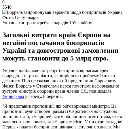
0
5540
Фото: Getty Images
Україна гостро потребує снарядів 155 калібру
Загальні витрати країн Європи на
негайні постачання боєприпасів
Україні та довгострокові замовлення
можуть становити до 5 млрд євро.
Україна найбільше потребує боєприпасів, насамперед
снарядів. І є три варіанти, як вирішити проблему їхнього
дефіциту. Про це сказав високий представник Євросоюзу
Жозеп Боррель у Стокгольмі перед початком неформальної
зустрічі міністрів оборони країн-членів ЄС, повідомляє
Укрінформ
у середу, 8 березня.
"Я представив пропозиції, які обговорювали міністри. Ці
пропозиції були створені разом із Європейською службою
зовнішніх дій, з Європейським оборонним агентством, яке я
маю честь очолювати, та з Єврокомісією. У них три складові.
Перша - надати боєприпаси швидко з існуючих запасів. Ми