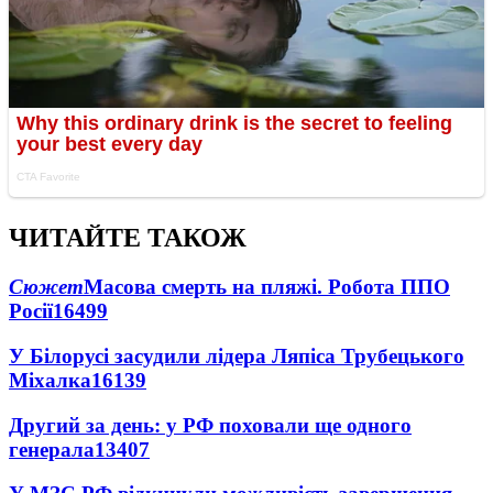
ЧИТАЙТЕ ТАКОЖ
Сюжет
Масова смерть на пляжі. Робота ППО
Росії
16499
У Білорусі засудили лідера Ляпіса Трубецького
Міхалка
16139
Другий за день: у РФ поховали ще одного
генерала
13407