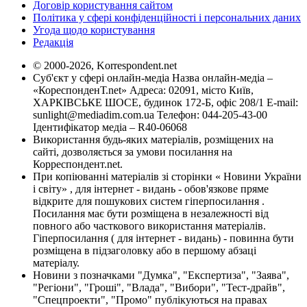
Договір користування сайтом
Політика у сфері конфіденційності і персональних даних
Угода щодо користування
Редакція
© 2000-2026, Korrespondent.net
Суб'єкт у сфері онлайн-медіа Назва онлайн-медіа –
«КореспонденТ.net» Адреса: 02091, місто Київ,
ХАРКІВСЬКЕ ШОСЕ, будинок 172-Б, офіс 208/1 E-mail:
sunlight@mediadim.com.ua
Телефон: 044-205-43-00
Ідентифікатор медіа – R40-06068
Використання будь-яких матеріалів, розміщених на
сайті, дозволяється за умови посилання на
Корреспондент.net.
При копіюванні матеріалів зі сторінки « Новини України
і світу» , для інтернет - видань - обов'язкове пряме
відкрите для пошукових систем гіперпосилання .
Посилання має бути розміщена в незалежності від
повного або часткового використання матеріалів.
Гіперпосилання ( для інтернет - видань) - повинна бути
розміщена в підзаголовку або в першому абзаці
матеріалу.
Новини з позначками "Думка", "Експертиза", "Заява",
"Регіони", "Гроші", "Влада", "Вибори", "Тест-драйв",
"Спецпроекти", "Промо" публікуються на правах