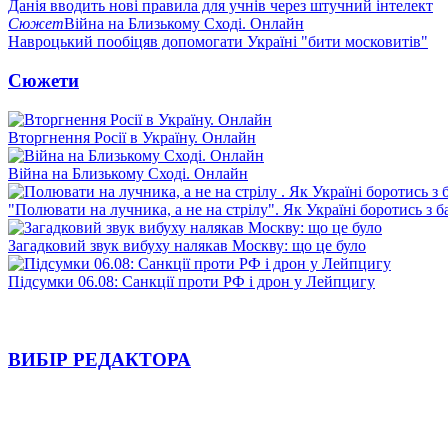
Данія вводить нові правила для учнів через штучний інтелект
Сюжет
Війна на Близькому Сході. Онлайн
Навроцький пообіцяв допомогати Україні "бити московитів"
Сюжети
Вторгнення Росії в Україну. Онлайн
Війна на Близькому Сході. Онлайн
"Полювати на лучника, а не на стрілу". Як Україні боротись з 
Загадковий звук вибуху налякав Москву: що це було
Підсумки 06.08: Санкції проти РФ і дрон у Лейпцигу
ВИБІР РЕДАКТОРА