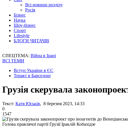
Всі новини розділу
Росія
Бізнес
Наука
Шоу-бізнес
Спорт
Lifestyle
БЛОГИ ЧИТАЧІВ
СПЕЦТЕМА:
Війна в Ірані
ВСІ ТЕМИ
Вступ України в ЄС
Теракт в Барселоні
Грузія скерувала законопроект
Текст:
Катя Юськів
, 8 березня 2023, 14:33
0
1547
Голова правлячої партії Грузії Іраклій Кобахідзе