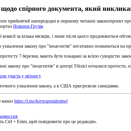
щодо спірного документа, який викликав
вропи прийнятий напередодні в першому читанні законопроект про
 портал
Новини-Грузія
.
омісії за кілька місяців, і лише після цього продовжиться обгово
 ухвалення закону про "іноагентів" негативно позначиться на пр
 протесту 7 березня, мають бути покарані за всією суворістю зако
і закону про "іноагентів" в центрі Тбілісі почалися протести, пі
али участь у мітингу
.
аточного ухвалення закону, а в США пригрозили санкціями.
ш канал
https://t.me/korrespondentnet
комиссия
ь Ctrl + Enter, щоб повідомити про це редакцію.