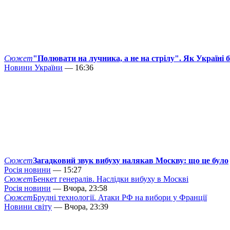
Сюжет
"Полювати на лучника, а не на стрілу". Як Україні 
Новини України
— 16:36
Сюжет
Загадковий звук вибуху налякав Москву: що це було
Росія новини
— 15:27
Сюжет
Бенкет генералів. Наслідки вибуху в Москві
Росія новини
— Вчора, 23:58
Сюжет
Брудні технології. Атаки РФ на вибори у Франції
Новини світу
— Вчора, 23:39