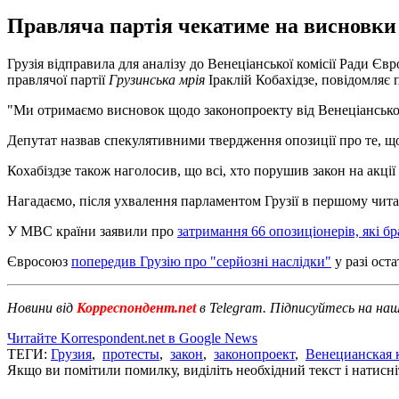
Правляча партія чекатиме на висновки 
Грузія відправила для аналізу до Венеціанської комісії Ради Є
правлячої партії
Грузинська мрія
Іраклій Кобахідзе, повідомляє
"Ми отримаємо висновок щодо законопроекту від Венеціанської к
Депутат назвав спекулятивними твердження опозиції про те, що
Кохабіздзе також наголосив, що всі, хто порушив закон на акції
Нагадаємо, після ухвалення парламентом Грузії в першому читанн
У МВС країни заявили про
затримання 66 опозиціонерів, які бр
Євросоюз
попередив Грузію про "серйозні наслідки"
у разі ост
Новини від
Корреспондент.net
в Telegram. Підписуйтесь на на
Читайте Korrespondent.net в Google News
ТЕГИ:
Грузия
,
протесты
,
закон
,
законопроект
,
Венецианская 
Якщо ви помітили помилку, виділіть необхідний текст і натисніт