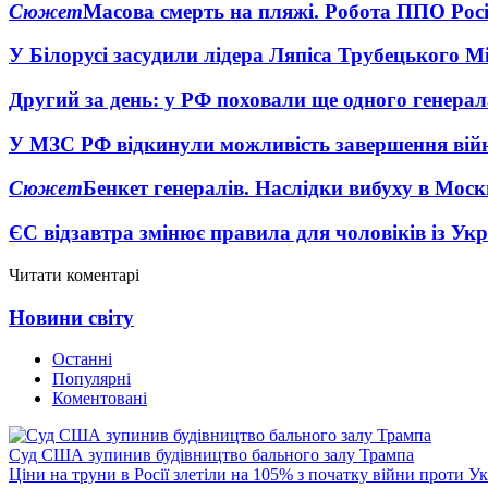
Сюжет
Масова смерть на пляжі. Робота ППО Росі
У Білорусі засудили лідера Ляпіса Трубецького М
Другий за день: у РФ поховали ще одного генерал
У МЗС РФ відкинули можливість завершення вій
Сюжет
Бенкет генералів. Наслідки вибуху в Моск
ЄС відзавтра змінює правила для чоловіків із Ук
Читати коментарі
Новини світу
Останні
Популярні
Коментовані
Суд США зупинив будівництво бального залу Трампа
Ціни на труни в Росії злетіли на 105% з початку війни проти У