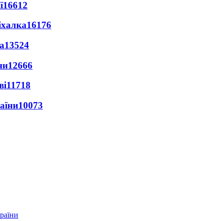
ї
16612
іхалка
16176
а
13524
ни
12666
ві
11718
раїни
10073
країни