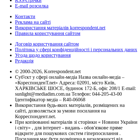
RSS-стрічки
E-mail розсилка
Контакти
Реклама на сайті
Використання матеріалів korrespondent.net
Правила користування сайтом
Договір користування сайтом
Політика у сфері конфіденційності і персональних даних
Угода щодо користування
Редакція
© 2000-2026, Korrespondent.net
Суб'єкт у сфері онлайн-медіа Назва онлайн-медіа –
«КореспонденТ.net» Адреса: 02091, місто Київ,
ХАРКІВСЬКЕ ШОСЕ, будинок 172-Б, офіс 208/1 E-mail:
sunlight@mediadim.com.ua
Телефон: 044-205-43-00
Ідентифікатор медіа – R40-06068
Використання будь-яких матеріалів, розміщених на
сайті, дозволяється за умови посилання на
Корреспондент.net.
При копіюванні матеріалів зі сторінки « Новини України
і світу» , для інтернет - видань - обов'язкове пряме
відкрите для пошукових систем гіперпосилання .
Посилання має бути розміщена в незалежності від