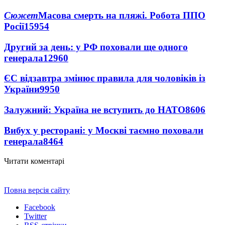
Сюжет
Масова смерть на пляжі. Робота ППО
Росії
15954
Другий за день: у РФ поховали ще одного
генерала
12960
ЄС відзавтра змінює правила для чоловіків із
України
9950
Залужний: Україна не вступить до НАТО
8606
Вибух у ресторані: у Москві таємно поховали
генерала
8464
Читати коментарі
Повна версія сайту
Facebook
Twitter