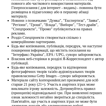
повного або часткового використання матеріалів.
Гіперпосилання ( для інтернет - видань) - повинна бути
розміщена в підзаголовку або в першому абзаці
матеріалу.
Новини з позначками "Думка", "Експертиза", "Заява",
"Регіони", "Гроші", "Влада", "Вибори", "Тест-драйв",
"Спецпроекти", "Промо" публікуються на правах
реклами.
Розділ Спецпроекти створюється спільно з
комерційними партнерами.
Будь яке копіювання, публікація, передрук, чи наступне
поширення інформації, що містить посилання на
"Інтерфакс-Україна", EPA / UPG, суворо забороняється.
Власник веб-сторінки в розділі Я-Корреспондент є автор
публікації.
Будь-яке копіювання, передрук та відтворення
фотографічних творів та/або аудіовізуальних творів
правовласника Getty Images - суворо забороняється.
Матеріали сайту korrespondent.net призначені для осіб
старше 21 року (21+). Участь в азартних іграх може
викликати ігрову залежність. Дотримуйтесь правил
(принципів) відповідальної гри. При виявленні перших
ознак залежності негайно зверніться до спеціаліста.
Пам'ятайте, що участь в азартних іграх не може бути
джерелом доходів або альтернативою роботі.