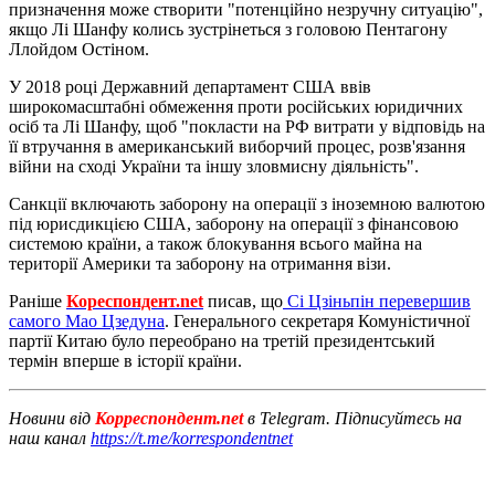
призначення може створити "потенційно незручну ситуацію",
якщо Лі Шанфу колись зустрінеться з головою Пентагону
Ллойдом Остіном.
У 2018 році Державний департамент США ввів
широкомасштабні обмеження проти російських юридичних
осіб та Лі Шанфу, щоб "покласти на РФ витрати у відповідь на
її втручання в американський виборчий процес, розв'язання
війни на сході України та іншу зловмисну діяльність".
Санкції включають заборону на операції з іноземною валютою
під юрисдикцією США, заборону на операції з фінансовою
системою країни, а також блокування всього майна на
території Америки та заборону на отримання візи.
Раніше
Кореспондент.net
писав, що
Сі Цзіньпін перевершив
самого Мао Цзедуна
. Генерального секретаря Комуністичної
партії Китаю було переобрано на третій президентський
термін вперше в історії країни.
Новини від
Корреспондент.net
в Telegram. Підписуйтесь на
наш канал
https://t.me/korrespondentnet