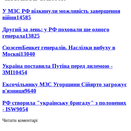
У МЗС РФ відкинули можливість завершення
війни
14585
Другий за день: у РФ поховали ще одного
генерала
13825
Сюжет
Бенкет генералів. Наслідки вибуху в
Москві
13040
Україна поставила Путіна перед дилемою -
ЗМІ
10454
Ексочільнику МЗС Угорщини Сійярто загрожує
в'язниця
9640
РФ створила "українську бригаду" з полонених
- ISW
9054
Читати коментарі