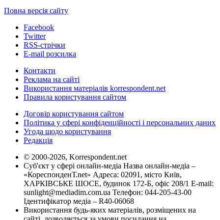
Повна версія сайту
Facebook
Twitter
RSS-стрічки
E-mail розсилка
Контакти
Реклама на сайті
Використання матеріалів korrespondent.net
Правила користування сайтом
Договір користування сайтом
Політика у сфері конфіденційності і персональних даних
Угода щодо користування
Редакція
© 2000-2026, Korrespondent.net
Суб'єкт у сфері онлайн-медіа Назва онлайн-медіа –
«КореспонденТ.net» Адреса: 02091, місто Київ,
ХАРКІВСЬКЕ ШОСЕ, будинок 172-Б, офіс 208/1 E-mail:
sunlight@mediadim.com.ua
Телефон: 044-205-43-00
Ідентифікатор медіа – R40-06068
Використання будь-яких матеріалів, розміщених на
сайті, дозволяється за умови посилання на