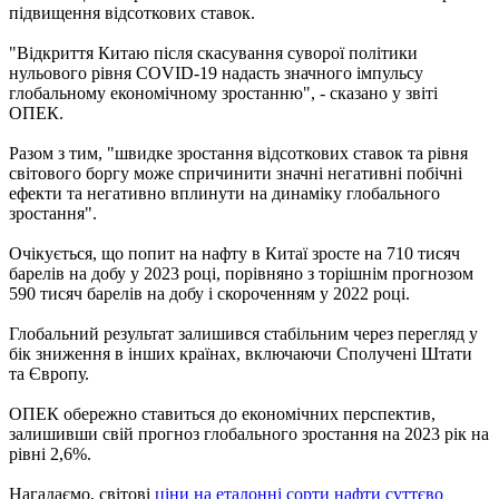
підвищення відсоткових ставок.
"Відкриття Китаю після скасування суворої політики
нульового рівня COVID-19 надасть значного імпульсу
глобальному економічному зростанню", - сказано у звіті
ОПЕК.
Разом з тим, "швидке зростання відсоткових ставок та рівня
світового боргу може спричинити значні негативні побічні
ефекти та негативно вплинути на динаміку глобального
зростання".
Очікується, що попит на нафту в Китаї зросте на 710 тисяч
барелів на добу у 2023 році, порівняно з торішнім прогнозом
590 тисяч барелів на добу і скороченням у 2022 році.
Глобальний результат залишився стабільним через перегляд у
бік зниження в інших країнах, включаючи Сполучені Штати
та Європу.
ОПЕК обережно ставиться до економічних перспектив,
залишивши свій прогноз глобального зростання на 2023 рік на
рівні 2,6%.
Нагадаємо, світові
ціни на еталонні сорти нафти суттєво