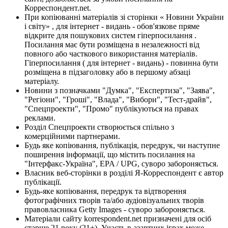
Корреспондент.net.
При копіюванні матеріалів зі сторінки « Новини України
і світу» , для інтернет - видань - обов'язкове пряме
відкрите для пошукових систем гіперпосилання .
Посилання має бути розміщена в незалежності від
повного або часткового використання матеріалів.
Гіперпосилання ( для інтернет - видань) - повинна бути
розміщена в підзаголовку або в першому абзаці
матеріалу.
Новини з позначками "Думка", "Експертиза", "Заява",
"Регіони", "Гроші", "Влада", "Вибори", "Тест-драйв",
"Спецпроекти", "Промо" публікуються на правах
реклами.
Розділ Спецпроекти створюється спільно з
комерційними партнерами.
Будь яке копіювання, публікація, передрук, чи наступне
поширення інформації, що містить посилання на
"Інтерфакс-Україна", EPA / UPG, суворо забороняється.
Власник веб-сторінки в розділі Я-Корреспондент є автор
публікації.
Будь-яке копіювання, передрук та відтворення
фотографічних творів та/або аудіовізуальних творів
правовласника Getty Images - суворо забороняється.
Матеріали сайту korrespondent.net призначені для осіб
старше 21 року (21+). Участь в азартних іграх може