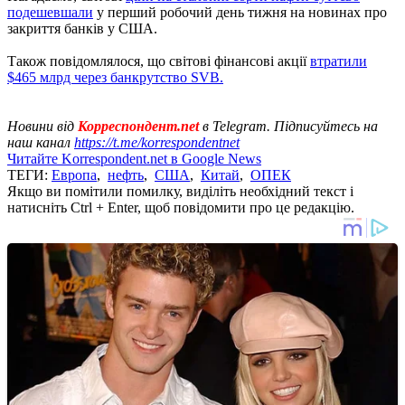
подешевшали
у перший робочий день тижня на новинах про
закриття банків у США.
Також повідомлялося, що світові фінансові акції
втратили
$465 млрд через банкрутство SVB.
Новини від
Корреспондент.net
в Telegram. Підписуйтесь на
наш канал
https://t.me/korrespondentnet
Читайте Korrespondent.net в Google News
ТЕГИ:
Европа
,
нефть
,
США
,
Китай
,
ОПЕК
Якщо ви помітили помилку, виділіть необхідний текст і
натисніть Ctrl + Enter, щоб повідомити про це редакцію.