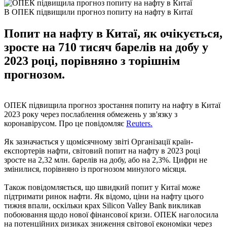
В ОПЕК підвищили прогноз попиту на нафту в Китаї
Попит на нафту в Китаї, як очікується,
зросте на 710 тисяч барелів на добу у
2023 році, порівняно з торішнім
прогнозом.
ОПЕК підвищила прогноз зростання попиту на нафту в Китаї
2023 року через послаблення обмежень у зв'язку з
коронавірусом. Про це повідомляє
Reuters.
Як зазначається у щомісячному звіті Організації країн-
експортерів нафти, світовий попит на нафту в 2023 році
зросте на 2,32 млн. барелів на добу, або на 2,3%. Цифри не
змінилися, порівняно із прогнозом минулого місяця.
Також повідомляється, що швидкий попит у Китаї може
підтримати ринок нафти. Як відомо, ціни на нафту цього
тижня впали, оскільки крах Silicon Valley Bank викликав
побоювання щодо нової фінансової кризи. ОПЕК наголосила
на потенційних ризиках зниження світової економіки через