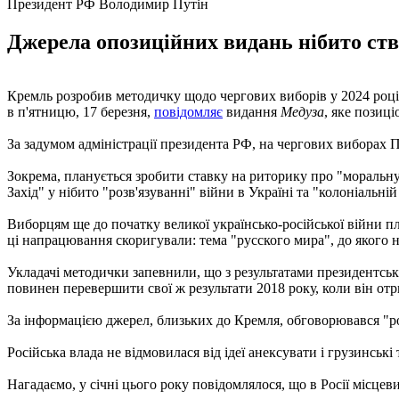
Президент РФ Володимир Путін
Джерела опозиційних видань нібито ств
Кремль розробив методичку щодо чергових виборів у 2024 році
в п'ятницю, 17 березня,
повідомляє
видання
Медуза
, яке позиц
За задумом адміністрації президента РФ, на чергових виборах 
Зокрема, планується зробити ставку на риторику про "моральну
Захід" у нібито "розв'язуванні" війни в Україні та "колоніальні
Виборцям ще до початку великої українсько-російської війни план
ці напрацювання скоригували: тема "русского мира", до якого 
Укладачі методички запевнили, що з результатами президентськи
повинен перевершити свої ж результати 2018 року, коли він отр
За інформацією джерел, близьких до Кремля, обговорювався "р
Російська влада не відмовилася від ідеї анексувати і грузинські 
Нагадаємо, у січні цього року повідомлялося, що в Росії місц