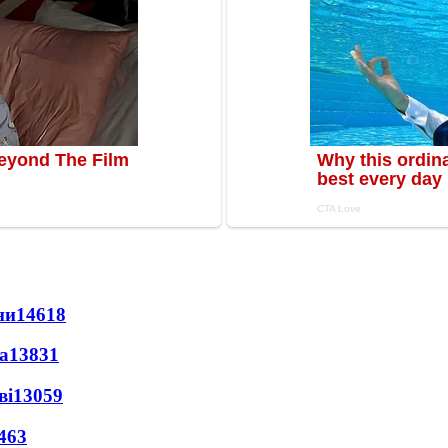
ни
14618
а
13831
ві
13059
463