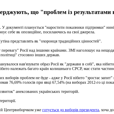
ерджують, що "проблем із результатами в
. У документі планується "наростити показники підтримки" нин
іонує себе як опозиційне, посилаючись на свої джерела.
Путіна представлять як "охоронця традиційних цінностей".
 перевагу" Росії над іншими країнами. ЗМІ наголошує на нещода
й політиці" стосовно інших держав.
увалося нав'язувати образ Росії як "держави в собі", яка нібито 
нібито належать багато країн колишнього СРСР, має стати частин
х виборів проблем не буде - адже у Росії нібито "зростає запит" 
имав 76,69% голосів при явці 67,54% (на виборах 2012-го ці пока
озвиток" анексованих українських територій.
території.
евий Центрвиборчком уже
готується до виборів президента
, хоча д