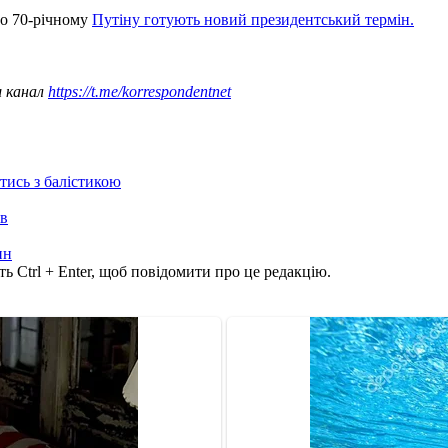
що 70-річному
Путіну готують новий президентський термін.
ш канал
https://t.me/korrespondentnet
отись з балістикою
ів
ин
ь Ctrl + Enter, щоб повідомити про це редакцію.