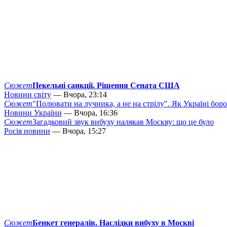
Сюжет
Пекельні санкції. Рішення Сената США
Новини світу
— Вчора, 23:14
Сюжет
"Полювати на лучника, а не на стрілу". Як Україні бор
Новини України
— Вчора, 16:36
Сюжет
Загадковий звук вибуху налякав Москву: що це було
Росія новини
— Вчора, 15:27
Сюжет
Бенкет генералів. Наслідки вибуху в Москві