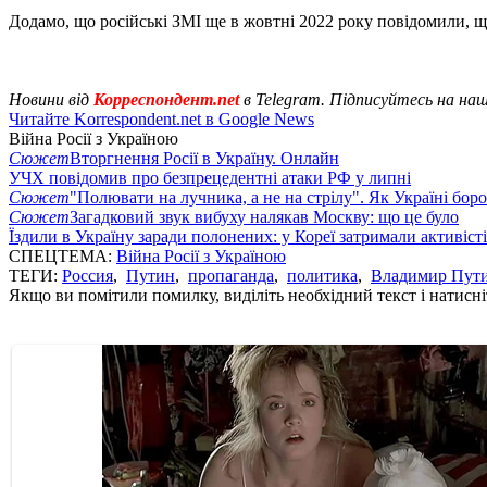
Додамо, що російські ЗМІ ще в жовтні 2022 року повідомили, 
Новини від
Корреспондент.net
в Telegram. Підписуйтесь на на
Читайте Korrespondent.net в Google News
Війна Росії з Україною
Сюжет
Вторгнення Росії в Україну. Онлайн
УЧХ повідомив про безпрецедентні атаки РФ у липні
Сюжет
"Полювати на лучника, а не на стрілу". Як Україні бор
Сюжет
Загадковий звук вибуху налякав Москву: що це було
Їздили в Україну заради полонених: у Кореї затримали активіст
СПЕЦТЕМА:
Війна Росії з Україною
ТЕГИ:
Россия
,
Путин
,
пропаганда
,
политика
,
Владимир Пут
Якщо ви помітили помилку, виділіть необхідний текст і натисніт