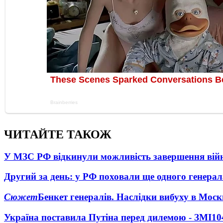
ЧИТАЙТЕ ТАКОЖ
У МЗС РФ відкинули можливість завершення вій
Другий за день: у РФ поховали ще одного генерал
Сюжет
Бенкет генералів. Наслідки вибуху в Моск
Україна поставила Путіна перед дилемою - ЗМІ
10