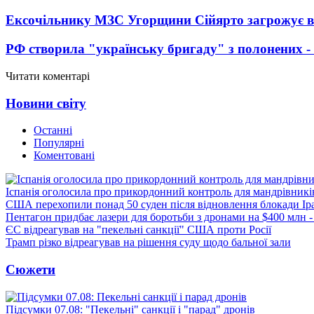
Ексочільнику МЗС Угорщини Сійярто загрожує в
РФ створила "українську бригаду" з полонених -
Читати коментарі
Новини світу
Останні
Популярні
Коментовані
Іспанія оголосила про прикордонний контроль для мандрівників 
США перехопили понад 50 суден після відновлення блокади Ір
Пентагон придбає лазери для боротьби з дронами на $400 млн -
ЄС відреагував на "пекельні санкції" США проти Росії
Трамп різко відреагував на рішення суду щодо бальної зали
Сюжети
Підсумки 07.08: "Пекельні" санкції і "парад" дронів