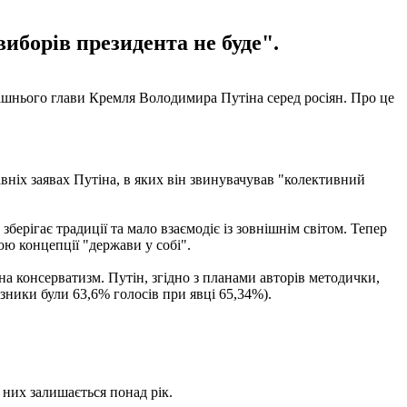
иборів президента не буде".
ішнього глави Кремля Володимира Путіна серед росіян. Про це
вніх заявах Путіна, в яких він звинувачував "колективний
зберігає традиції та мало взаємодіє із зовнішнім світом. Тепер
ою концепції "держави у собі".
на консерватизм. Путін, згідно з планами авторів методички,
зники були 63,6% голосів при явці 65,34%).
о них залишається понад рік.