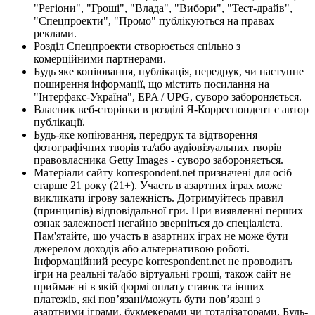
"Регіони", "Гроші", "Влада", "Вибори", "Тест-драйв",
"Спецпроекти", "Промо" публікуються на правах
реклами.
Розділ Спецпроекти створюється спільно з
комерційними партнерами.
Будь яке копіювання, публікація, передрук, чи наступне
поширення інформації, що містить посилання на
"Інтерфакс-Україна", EPA / UPG, суворо забороняється.
Власник веб-сторінки в розділі Я-Корреспондент є автор
публікації.
Будь-яке копіювання, передрук та відтворення
фотографічних творів та/або аудіовізуальних творів
правовласника Getty Images - суворо забороняється.
Матеріали сайту korrespondent.net призначені для осіб
старше 21 року (21+). Участь в азартних іграх може
викликати ігрову залежність. Дотримуйтесь правил
(принципів) відповідальної гри. При виявленні перших
ознак залежності негайно зверніться до спеціаліста.
Пам'ятайте, що участь в азартних іграх не може бути
джерелом доходів або альтернативою роботі.
Інформаційний ресурс korrespondent.net не проводить
ігри на реальні та/або віртуальні гроші, також сайт не
приймає ні в якій формі оплату ставок та інших
платежів, які пов’язані/можуть бути пов’язані з
азартними іграми, букмекерами чи тоталізаторами. Будь-