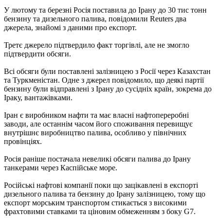
У лютому та березні Росія поставила до Ірану до 30 тис тонн
бензину та дизельного палива, повідомили Reuters два
джерела, знайомі з даними про експорт.
Третє джерело підтвердило факт торгівлі, але не змогло
підтвердити обсяги.
Всі обсяги були поставлені залізницею з Росії через Казахстан
та Туркменістан. Одне з джерел повідомило, що деякі партії
бензину були відправлені з Ірану до сусідніх країн, зокрема до
Іраку, вантажівками.
Іран є виробником нафти та має власні нафтопереробні
заводи, але останнім часом його споживання перевищує
внутрішнє виробництво палива, особливо у північних
провінціях.
Росія раніше постачала невеликі обсяги палива до Ірану
танкерами через Каспійське море.
Російські нафтові компанії поки що зацікавлені в експорті
дизельного палива та бензину до Ірану залізницею, тому що
експорт морським транспортом стикається з високими
фрахтовими ставками та ціновим обмеженням з боку G7.