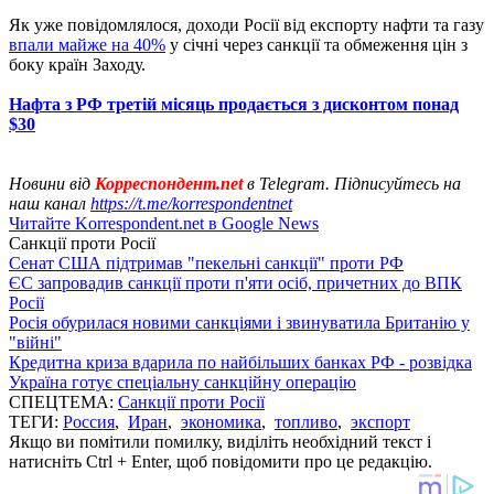
Як уже повідомлялося, доходи Росії від експорту нафти та газу
впали майже на 40%
у січні через санкції та обмеження цін з
боку країн Заходу.
Нафта з РФ третій місяць продається з дисконтом понад
$30
Новини від
Корреспондент.net
в Telegram. Підписуйтесь на
наш канал
https://t.me/korrespondentnet
Читайте Korrespondent.net в Google News
Санкції проти Росії
Сенат США підтримав "пекельні санкції" проти РФ
ЄС запровадив санкції проти п'яти осіб, причетних до ВПК
Росії
Росія обурилася новими санкціями і звинуватила Британію у
"війні"
Кредитна криза вдарила по найбільших банках РФ - розвідка
Україна готує спеціальну санкційну операцію
СПЕЦТЕМА:
Санкції проти Росії
ТЕГИ:
Россия
,
Иран
,
экономика
,
топливо
,
экспорт
Якщо ви помітили помилку, виділіть необхідний текст і
натисніть Ctrl + Enter, щоб повідомити про це редакцію.