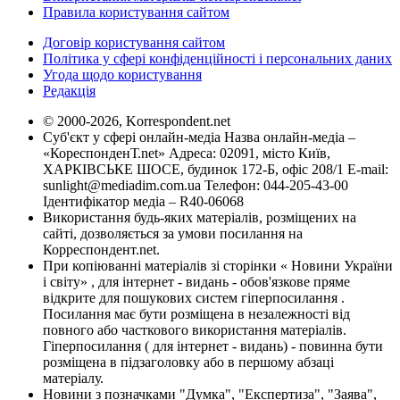
Правила користування сайтом
Договір користування сайтом
Політика у сфері конфіденційності і персональних даних
Угода щодо користування
Редакція
© 2000-2026, Korrespondent.net
Суб'єкт у сфері онлайн-медіа Назва онлайн-медіа –
«КореспонденТ.net» Адреса: 02091, місто Київ,
ХАРКІВСЬКЕ ШОСЕ, будинок 172-Б, офіс 208/1 E-mail:
sunlight@mediadim.com.ua
Телефон: 044-205-43-00
Ідентифікатор медіа – R40-06068
Використання будь-яких матеріалів, розміщених на
сайті, дозволяється за умови посилання на
Корреспондент.net.
При копіюванні матеріалів зі сторінки « Новини України
і світу» , для інтернет - видань - обов'язкове пряме
відкрите для пошукових систем гіперпосилання .
Посилання має бути розміщена в незалежності від
повного або часткового використання матеріалів.
Гіперпосилання ( для інтернет - видань) - повинна бути
розміщена в підзаголовку або в першому абзаці
матеріалу.
Новини з позначками "Думка", "Експертиза", "Заява",