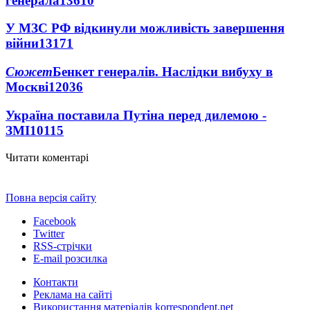
генерала
13610
У МЗС РФ відкинули можливість завершення
війни
13171
Сюжет
Бенкет генералів. Наслідки вибуху в
Москві
12036
Україна поставила Путіна перед дилемою -
ЗМІ
10115
Читати коментарі
Повна версія сайту
Facebook
Twitter
RSS-стрічки
E-mail розсилка
Контакти
Реклама на сайті
Використання матеріалів korrespondent.net