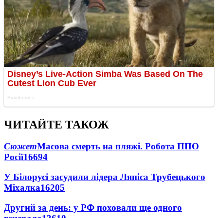
ЧИТАЙТЕ ТАКОЖ
Сюжет
Масова смерть на пляжі. Робота ППО
Росії
16694
У Білорусі засудили лідера Ляпіса Трубецького
Міхалка
16205
Другий за день: у РФ поховали ще одного