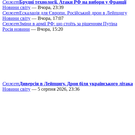
Сюжет
Брудні технології. Атаки РФ на вибори у Франції
Новини світу
— Вчора, 23:39
Сюжет
Ескалація для Європи. Російський дрон в Лейпцигу
Новини світу
— Вчора, 17:07
Сюжет
Зміни в армії РФ: що стоїть за рішенням Путіна
Росія новини
— Вчора, 15:20
Сюжет
Диверсія в Лейпцигу. Дрон біля українського літака
Новини світу
— 5 серпня 2026, 23:36