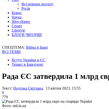
Всі новини розділу
Росія
Бізнес
Наука
Шоу-бізнес
Спорт
Lifestyle
БЛОГИ ЧИТАЧІВ
СПЕЦТЕМА:
Війна в Ірані
ВСІ ТЕМИ
Вступ України в ЄС
Теракт в Барселоні
Рада ЄС затвердила 1 млрд єв
Текст:
Надтока Світлана
, 13 квітня 2023, 15:55
0
779
Фото: mil.in.ua