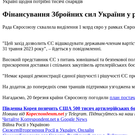
Україні щодня потрібні тисячі снарядів
Фінансування Збройних сил України у р
Рада Євросоюзу схвалила виділення 1 млрд євро у рамках Євро
"Цей захід дозволить ЄС відшкодувати державам-членам вартість
31 травня 2023 року", – йдеться у повідомленні.
Високий представник ЄС з питань зовнішньої та безпекової пол
прискорення доставки і спільних закупівель артилерійських бо
"Немає кращої демонстрації єдиної рішучості і рішучості ЄС пр
На додаток до попередніх семи траншів підтримки узгоджена м
Нагадаємо, 20 березня країни Євросоюзу погодили
план постач
Південна Корея позичить США 500 тисяч артилерійських бо
Новини від
Кореспондент.net
у Telegram. Підписуйтесь на наш
Читайте Korrespondent.net в Google News
Війна Росії з Україною
Сюжет
Вторгнення Росії в Україну. Онлайн