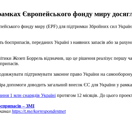
амках Європейського фонду миру досягло
пейського фонду миру (EPF) для підтримки Збройних сил Україн
 боєприпасів, переданих Україні з наявних запасів або за рахуно
ітики Жозеп Боррель відзначив, що це рішення реалізує першу ч
єприпасів.
одовжувати підтримувати законне право України на самооборону в
іра допомоги доводить загальний внесок ЄС для України у рамках
ання 1 млн снарядів Україні
протягом 12 місяців. До цього проек
єприпасів – ЗМІ
 канал
https://t.me/korrespondentnet