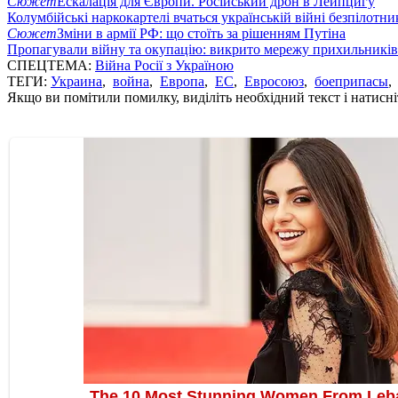
Сюжет
Ескалація для Європи. Російський дрон в Лейпцигу
Колумбійські наркокартелі вчаться українській війні безпілотни
Сюжет
Зміни в армії РФ: що стоїть за рішенням Путіна
Пропагували війну та окупацію: викрито мережу прихильникі
СПЕЦТЕМА:
Війна Росії з Україною
ТЕГИ:
Украина
,
война
,
Европа
,
ЕС
,
Евросоюз
,
боеприпасы
Якщо ви помітили помилку, виділіть необхідний текст і натисніт