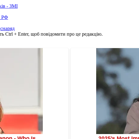
ків - ЗМІ
в РФ
,
снаряд
ь Ctrl + Enter, щоб повідомити про це редакцію.