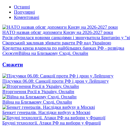
Останні
Популярні
Коментовані
НАТО назвав обсяг допомоги Києву на 2026-2027 роки
Росія обурилася новими санкціями і звинуватила Британію у "в
Сікорський закликав збивати ракети РФ над Україною
Кредитна криза вдарила по найбільших банках РФ - розвідка
Сюжет
Війна на Близькому Сході. Онлайн
Сюжети
Підсумки 06.08: Санкції проти РФ і дрон у Лейпцигу
Вторгнення Росії в Україну. Онлайн
Війна на Близькому Сході. Онлайн
Бенкет генералів. Наслідки вибуху в Москві
Брудні технології. Атаки РФ на вибори у Франції