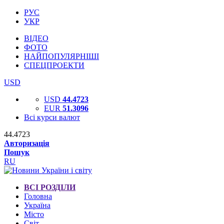
РУС
УКР
ВІДЕО
ФОТО
НАЙПОПУЛЯРНІШІ
СПЕЦПРОЕКТИ
USD
USD
44.4723
EUR
51.3096
Всі курси валют
44.4723
Авторизація
Пошук
RU
ВСІ РОЗДІЛИ
Головна
Україна
Місто
Світ