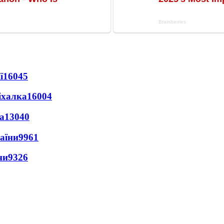
ї
16045
іхалка
16004
а
13040
раїни
9961
ни
9326