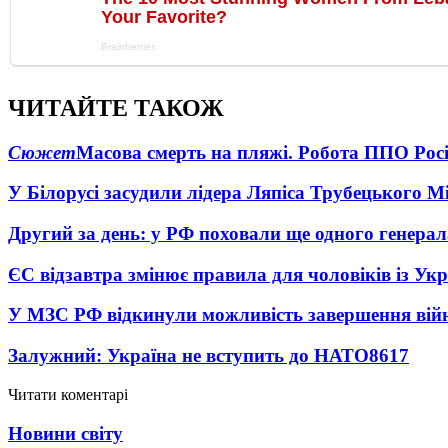
ЧИТАЙТЕ ТАКОЖ
Сюжет
Масова смерть на пляжі. Робота ППО Росі
У Білорусі засудили лідера Ляпіса Трубецького М
Другий за день: у РФ поховали ще одного генерал
ЄС відзавтра змінює правила для чоловіків із Ук
У МЗС РФ відкинули можливість завершення вій
Залужний: Україна не вступить до НАТО
8617
Читати коментарі
Новини світу