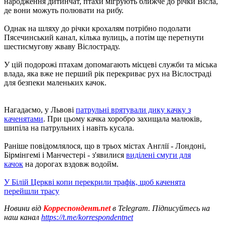
народження дитинчат, птахи мігрують ближче до річки Вісла,
де вони можуть полювати на рибу.
Однак на шляху до річки крохалям потрібно подолати
Пясечинський канал, кілька вулиць, а потім ще перетнути
шестисмугову жваву Віслостраду.
У цій подорожі птахам допомагають місцеві служби та міська
влада, яка вже не перший рік перекриває рух на Віслостраді
для безпеки маленьких качок.
Нагадаємо, у Львові
патрульні врятували дику качку з
каченятами
. При цьому качка хоробро захищала малюків,
шипіла на патрульних і навіть кусала.
Раніше повідомлялося, що в трьох містах Англії - Лондоні,
Бірмінгемі і Манчестері - з'явилися
виділені смуги для
качок
на дорогах вздовж водойм.
У Білій Церкві копи перекрили трафік, щоб каченята
перейшли трасу
Новини від
Корреспондент.net
в Telegram. Підписуйтесь на
наш канал
https://t.me/korrespondentnet