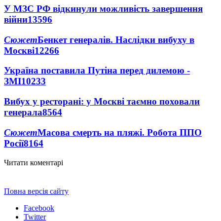
У МЗС РФ відкинули можливість завершення
війни
13596
Сюжет
Бенкет генералів. Наслідки вибуху в
Москві
12266
Україна поставила Путіна перед дилемою -
ЗМІ
10233
Вибух у ресторані: у Москві таємно поховали
генерала
8564
Сюжет
Масова смерть на пляжі. Робота ППО
Росії
8164
Читати коментарі
Повна версія сайту
Facebook
Twitter