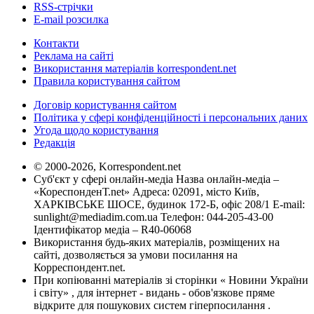
RSS-стрічки
E-mail розсилка
Контакти
Реклама на сайті
Використання матеріалів korrespondent.net
Правила користування сайтом
Договір користування сайтом
Політика у сфері конфіденційності і персональних даних
Угода щодо користування
Редакція
© 2000-2026, Korrespondent.net
Суб'єкт у сфері онлайн-медіа Назва онлайн-медіа –
«КореспонденТ.net» Адреса: 02091, місто Київ,
ХАРКІВСЬКЕ ШОСЕ, будинок 172-Б, офіс 208/1 E-mail:
sunlight@mediadim.com.ua
Телефон: 044-205-43-00
Ідентифікатор медіа – R40-06068
Використання будь-яких матеріалів, розміщених на
сайті, дозволяється за умови посилання на
Корреспондент.net.
При копіюванні матеріалів зі сторінки « Новини України
і світу» , для інтернет - видань - обов'язкове пряме
відкрите для пошукових систем гіперпосилання .