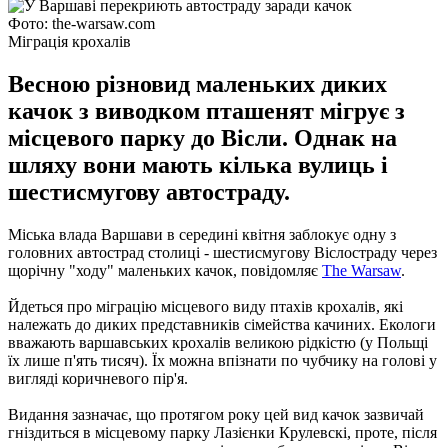
Фото: the-warsaw.com
Міграція крохалів
Весною різновид маленьких диких
качок з виводком пташенят мігрує з
місцевого парку до Вісли. Однак на
шляху вони мають кілька вулиць і
шестисмугову автостраду.
Міська влада Варшави в середині квітня заблокує одну з
головних автострад столиці - шестисмугову Віслостраду через
щорічну "ходу" маленьких качок, повідомляє
The Warsaw
.
Йдеться про міграцію місцевого виду птахів крохалів, які
належать до диких представників сімейства качиних. Екологи
вважають варшавських крохалів великою рідкістю (у Польщі
їх лише п'ять тисяч). Їх можна впізнати по чубчику на голові у
вигляді коричневого пір'я.
Видання зазначає, що протягом року цей вид качок зазвичай
гніздиться в місцевому парку Лазієнки Крулевскі, проте, після