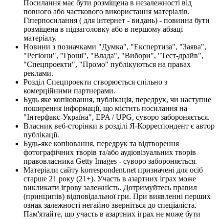
Посилання має бути розміщена в незалежності від
повного або часткового використання матеріалів.
Гіперпосилання ( для інтернет - видань) - повинна бути
розміщена в підзаголовку або в першому абзаці
матеріалу.
Новини з позначками "Думка", "Експертиза", "Заява",
"Регіони", "Гроші", "Влада", "Вибори", "Тест-драйв",
"Спецпроекти", "Промо" публікуються на правах
реклами.
Розділ Спецпроекти створюється спільно з
комерційними партнерами.
Будь яке копіювання, публікація, передрук, чи наступне
поширення інформації, що містить посилання на
"Інтерфакс-Україна", EPA / UPG, суворо забороняється.
Власник веб-сторінки в розділі Я-Корреспондент є автор
публікації.
Будь-яке копіювання, передрук та відтворення
фотографічних творів та/або аудіовізуальних творів
правовласника Getty Images - суворо забороняється.
Матеріали сайту korrespondent.net призначені для осіб
старше 21 року (21+). Участь в азартних іграх може
викликати ігрову залежність. Дотримуйтесь правил
(принципів) відповідальної гри. При виявленні перших
ознак залежності негайно зверніться до спеціаліста.
Пам'ятайте, що участь в азартних іграх не може бути