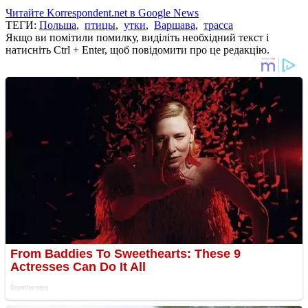
Читайте Korrespondent.net в Google News
ТЕГИ:
Польша
,
птицы
,
утки
,
Варшава
,
трасса
Якщо ви помітили помилку, виділіть необхідний текст і
натисніть Ctrl + Enter, щоб повідомити про це редакцію.