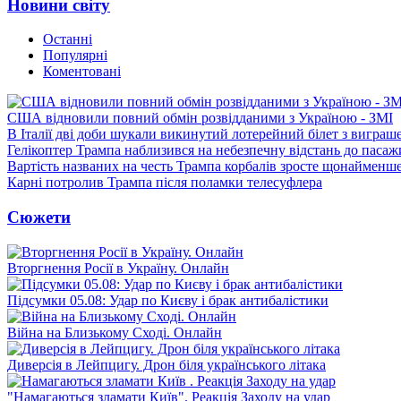
Новини світу
Останні
Популярні
Коментовані
США відновили повний обмін розвідданими з Україною - ЗМІ
В Італії дві доби шукали викинутий лотерейний білет з виграш
Гелікоптер Трампа наблизився на небезпечну відстань до пасаж
Вартість названих на честь Трампа корбалів зросте щонайменш
Карні потролив Трампа після поламки телесуфлера
Сюжети
Вторгнення Росії в Україну. Онлайн
Підсумки 05.08: Удар по Києву і брак антибалістики
Війна на Близькому Сході. Онлайн
Диверсія в Лейпцигу. Дрон біля українського літака
"Намагаються зламати Київ". Реакція Заходу на удар