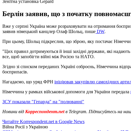
Зенітна установка Gepard
Берлін заявив, що з початку повномасш
Вже у серпні Україна може розраховувати на отримання боєприп
заявив німецький канцлер Олаф Шольц, пише
DW
.
При цьому, Шольц підкреслив, що зброю, яку постачає Німеччина
"Цих правил дотримуються й інші західні держави, які надають У
все, щоб запобігти війні між Росією та НАТО.
Згідно зі списком переданих Україні озброєнь, Німеччина відпр
боєприпасів.
Нагадаємо, що уряд ФРН
ініціював закупівлю самохідних артил
Німеччина у рамках військової допомоги для України передала
ЗСУ показали "Гепарда" на "полюванні"
Новини від
Корреспондент.net
в Telegram. Підписуйтесь на на
Читайте Korrespondent.net в Google News
Війна Росії з Україною