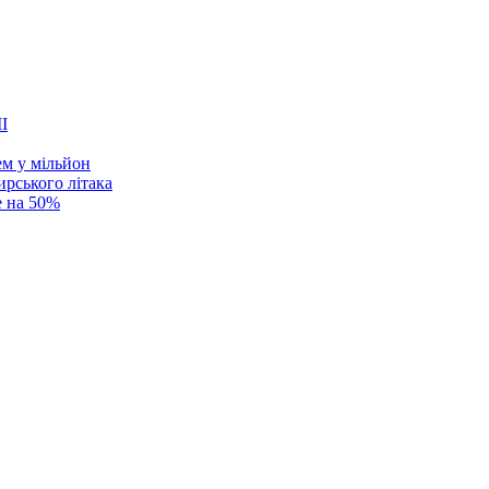
ем у мільйон
ирського літака
е на 50%