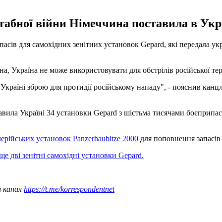
табної війни Німеччина поставила в Укр
асів для самохідних зенітних установок Gepard, які передала ук
, Україна не може використовувати для обстрілів російської тер
країні зброю для протидії російському нападу", - пояснив канцле
авила Україні 34 установки Gepard з шістьма тисячами боєприпасі
ерійських установок Panzerhaubitze 2000
для поповнення запасів 
ще дві зенітні самохідні установки Gepard.
ш канал
https://t.me/korrespondentnet