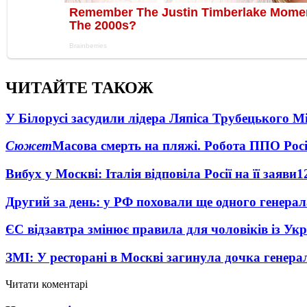
ЧИТАЙТЕ ТАКОЖ
У Білорусі засудили лідера Ляпіса Трубецького М
Сюжет
Масова смерть на пляжі. Робота ППО Росі
Вибух у Москві: Італія відповіла Росії на її заяви
1
Другий за день: у РФ поховали ще одного генерал
ЄС відзавтра змінює правила для чоловіків із Ук
ЗМІ: У ресторані в Москві загинула дочка генера
Читати коментарі