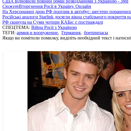
США відновили повний обмін розвідданими з Україною - ЗМІ
Сюжет
Вторгнення Росії в Україну. Онлайн
На Херсонщині дрон РФ поцілив в автобус: шестеро поранених
Російські аналоги Starlink досягли вікна стабільного покриття 
РФ скинула на Суми чотири КАБи: є постраждалі
СПЕЦТЕМА:
Війна Росії з Україною
ТЕГИ:
армия и вооружение
,
Германия
,
боеприпасы
Якщо ви помітили помилку, виділіть необхідний текст і натисніт