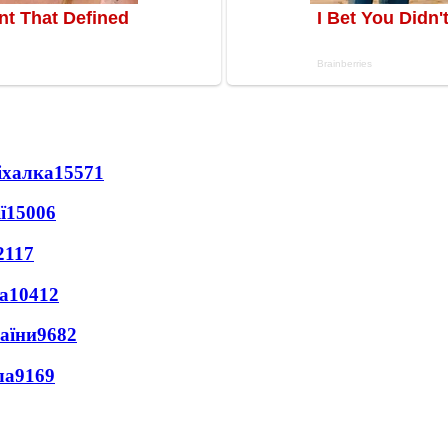
іхалка
15571
ї
15006
2117
а
10412
раїни
9682
ла
9169