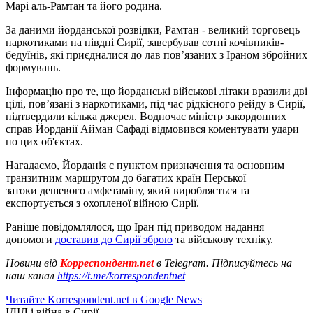
Марі аль-Рамтан та його родина.
За даними йорданської розвідки, Рамтан - великий торговець
наркотиками на півдні Сирії, завербував сотні кочівників-
бедуїнів, які приєдналися до лав пов’язаних з Іраном збройних
формувань.
Інформацію про те, що йорданські військові літаки вразили дві
цілі, пов’язані з наркотиками, під час рідкісного рейду в Сирії,
підтвердили кілька джерел. Водночас міністр закордонних
справ Йорданії Айман Сафаді відмовився коментувати удари
по цих об'єктах.
Нагадаємо, Йорданія є пунктом призначення та основним
транзитним маршрутом до багатих країн Перської
затоки дешевого амфетаміну, який виробляється та
експортується з охопленої війною Сирії.
Раніше повідомлялося, що Іран під приводом надання
допомоги
доставив до Сирії зброю
та військову техніку.
Новини від
Корреспондент.net
в Telegram. Підписуйтесь на
наш канал
https://t.me/korrespondentnet
Читайте Korrespondent.net в Google News
ІДІЛ і війна в Сирії