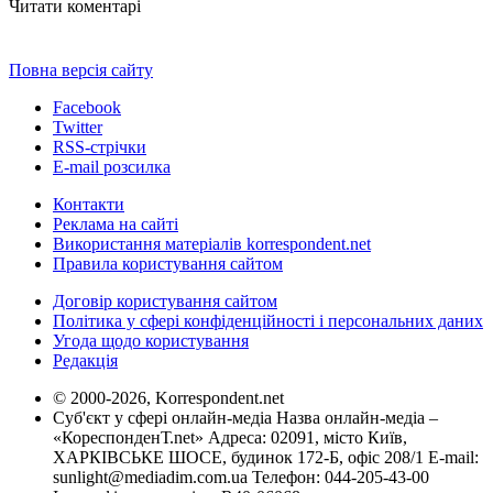
Читати коментарі
Повна версія сайту
Facebook
Twitter
RSS-стрічки
E-mail розсилка
Контакти
Реклама на сайті
Використання матеріалів korrespondent.net
Правила користування сайтом
Договір користування сайтом
Політика у сфері конфіденційності і персональних даних
Угода щодо користування
Редакція
© 2000-2026, Korrespondent.net
Суб'єкт у сфері онлайн-медіа Назва онлайн-медіа –
«КореспонденТ.net» Адреса: 02091, місто Київ,
ХАРКІВСЬКЕ ШОСЕ, будинок 172-Б, офіс 208/1 E-mail:
sunlight@mediadim.com.ua
Телефон: 044-205-43-00