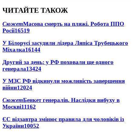
ЧИТАЙТЕ ТАКОЖ
Сюжет
Масова смерть на пляжі. Робота ППО
Росії
16519
У Білорусі засудили лідера Ляпіса Трубецького
Міхалка
16144
Другий за день: у РФ поховали ще одного
генерала
13424
У МЗС РФ відкинули можливість завершення
війни
12024
Сюжет
Бенкет генералів. Наслідки вибуху в
Москві
11162
ЄС відзавтра змінює правила для чоловіків із
України
10052