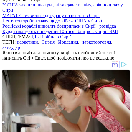
У США заявили, що три дні завдавали авіаударів по цілях у
Сирії
МАГАТЕ виявило сліди урану на об'єкті в Сирії
Пентагон зробив заяву щодо військ США у Сирії
Російські кораблі вивозять боєприпаси з Сирії - розвідка
Курди планують виведення 10 тисяч бійців із Сирії - ЗМІ
СПЕЦТЕМА:
ІДІЛ і війна в Сирії
ТЕГИ:
наркотики
,
Сирия
,
Иордания
,
наркоторговля
,
авиаудар
Якщо ви помітили помилку, виділіть необхідний текст і
натисніть Ctrl + Enter, щоб повідомити про це редакцію.