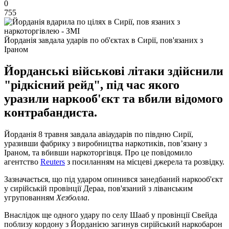
0
755
Йорданія завдала ударів по об'єктах в Сирії, пов'язаних з
Іраном
Йорданські військові літаки здійснили
"рідкісний рейд", під час якого
уразили наркооб'єкт та вбили відомого
контрабандиста.
Йорданія 8 травня завдала авіаударів по півдню Сирії,
уразивши фабрику з виробництва наркотиків, пов’язану з
Іраном, та вбивши наркоторгівця. Про це повідомило
агентство
Reuters
з посиланням на місцеві джерела та розвідку.
Зазначається, що під ударом опинився занедбаний наркооб'єкт
у сирійській провінції Дераа, пов'язаний з ліванським
угрупованням
Хезболла
.
Внаслідок ще одного удару по селу Шааб у провінції Свейда
поблизу кордону з Йорданією загинув сирійський наркобарон