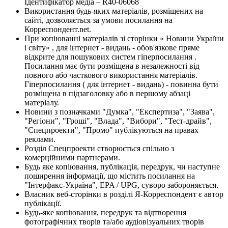
Ідентифікатор медіа – R40-06068
Використання будь-яких матеріалів, розміщених на
сайті, дозволяється за умови посилання на
Корреспондент.net.
При копіюванні матеріалів зі сторінки « Новини України
і світу» , для інтернет - видань - обов'язкове пряме
відкрите для пошукових систем гіперпосилання .
Посилання має бути розміщена в незалежності від
повного або часткового використання матеріалів.
Гіперпосилання ( для інтернет - видань) - повинна бути
розміщена в підзаголовку або в першому абзаці
матеріалу.
Новини з позначками "Думка", "Експертиза", "Заява",
"Регіони", "Гроші", "Влада", "Вибори", "Тест-драйв",
"Спецпроекти", "Промо" публікуються на правах
реклами.
Розділ Спецпроекти створюється спільно з
комерційними партнерами.
Будь яке копіювання, публікація, передрук, чи наступне
поширення інформації, що містить посилання на
"Інтерфакс-Україна", EPA / UPG, суворо забороняється.
Власник веб-сторінки в розділі Я-Корреспондент є автор
публікації.
Будь-яке копіювання, передрук та відтворення
фотографічних творів та/або аудіовізуальних творів