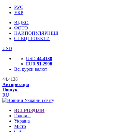
РУС
УКР
ВІДЕО
ФОТО
НАЙПОПУЛЯРНІШІ
СПЕЦПРОЕКТИ
USD
USD
44.4138
EUR
51.2998
Всі курси валют
44.4138
Авторизація
Пошук
RU
ВСІ РОЗДІЛИ
Головна
Україна
Місто
Світ