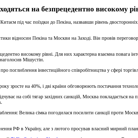
одяться на безпрецедентно високому рівн
Китаєм під час поїздки до Пекіна, назвавши рівень двосторонніх
итики відносин Пекіна та Москви на Заході. Він провів перегово
цедентно високому рівні. Для них характерна взаємна повага інт
- наголосив Мішустін.
о поглиблення інвестиційного співробітництва у сфері торгівлі
 року зросте на 40%, і дві країни обговорюють постачання техно
 відчуває на собі тягар західних санкцій, Москва покладається на
.
лаблення: Велика сімка погодилася посилити санкції проти Моск
нення РФ в Україну, але з лютого просував власний мирний план,