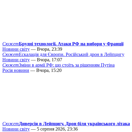
Сюжет
Брудні технології. Атаки РФ на вибори у Франції
Новини світу
— Вчора, 23:39
Сюжет
Ескалація для Європи. Російський дрон в Лейпцигу
Новини світу
— Вчора, 17:07
Сюжет
Зміни в армії РФ: що стоїть за рішенням Путіна
Росія новини
— Вчора, 15:20
Сюжет
Диверсія в Лейпцигу. Дрон біля українського літака
Новини світу
— 5 серпня 2026, 23:36