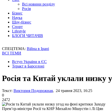
Всі новини розділу
Росія
Бізнес
Наука
Шоу-бізнес
Спорт
Lifestyle
БЛОГИ ЧИТАЧІВ
СПЕЦТЕМА:
Війна в Ірані
ВСІ ТЕМИ
Вступ України в ЄС
Теракт в Барселоні
Росія та Китай уклали низку 
Текст:
Виктория Подорожная
, 24 травня 2023, 16:25
0
2472
Прем’єр-міністри Росії та КНР Михайло Мішустін і Лі Цян