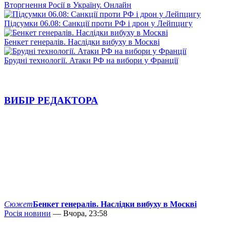
Вторгнення Росії в Україну. Онлайн
Підсумки 06.08: Санкції проти РФ і дрон у Лейпцигу
Бенкет генералів. Наслідки вибуху в Москві
Брудні технології. Атаки РФ на вибори у Франції
ВИБІР РЕДАКТОРА
Сюжет
Бенкет генералів. Наслідки вибуху в Москві
Росія новини
— Вчора, 23:58