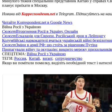
Минулого тижня спеціальний представник Китаю у справах Єв
планує приїхати в Москву.
Новини від
Корреспондент.net
в Telegram. Підписуйтесь на на
Читайте Korrespondent.net в Google News
Війна Росії з Україною
Сюжет
Вторгнення Росії в Україну. Онлайн
Сюжет
Ескалація для Європи. Російський дрон в Лейпцигу
Колумбійські наркокартелі вчаться українській війні безпілотни
Сюжет
Зміни в армії РФ: що стоїть за рішенням Путіна
Пропагували війну та окупацію: викрито мережу прихильникі
СПЕЦТЕМА:
Війна Росії з Україною
ТЕГИ:
Россия
,
Китай
,
визит
,
сотрудничество
Якщо ви помітили помилку, виділіть необхідний текст і натисніт