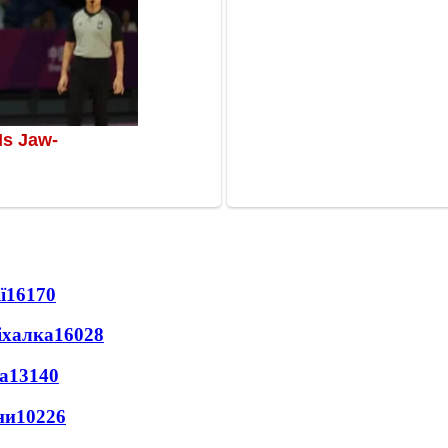
ї
16170
іхалка
16028
а
13140
ни
10226