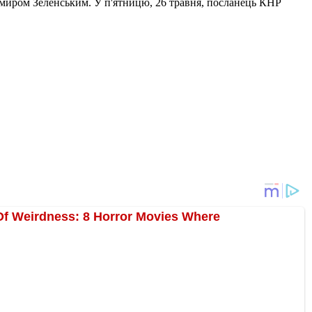
имиром Зеленським. У п'ятницю, 26 травня, посланець КНР