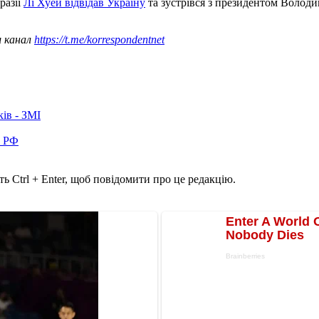
разії
Лі Хуей відвідав Україну
та зустрівся з президентом Волод
ш канал
https://t.me/korrespondentnet
ків - ЗМІ
в РФ
ь Ctrl + Enter, щоб повідомити про це редакцію.