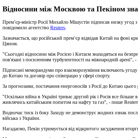
Відносини між Москвою та Пекіном знах
Прем’єр-міністр Росії Михайло Мішустін підписав низку угод з 
повідомило агентство
Reuters
.
Зазначається, що російський прем’єр відвідав Китай на фоні кр
Цяном.
"Сьогодні відносини між Росією і Китаєм знаходяться на безпре
пов'язані з посиленням турбулентності на міжнародній арені", 
Підписані меморандуми про взаєморозуміння включають угоду пр
до Китаю та договір про співпрацю у сфері спорту.
За прогнозами, постачання енергоносіїв з Росії до Китаю цього
"Оскільки війна в Україні триває другий рік і Росія все більше
живлячись китайським попитом на нафту та газ", - пише Reuters
Водночас тиск із боку Заходу не демонструє жодних ознак пос
війська з України.
Нагадаємо, Пекін утримується від відкритого засудження вторг