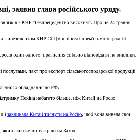
і, заявив глава російського уряду.
 зв’язків з КНР "безпрецедентно високим". Про це 24 травня
ри з президентом КНР Сі Цзіньпіном і прем'єр-міністром Лі
ересів один одного, прагнення спільно відповідати на виклики,
 послугами, пакт про експорт сільськогосподарської продукції
логічного обладнання до РФ.
 підтримку Пекіна набагато більше, ніж Китай на Росію,
ви і
закликала Китай тиснути на Росію
, щоб вона вивела свої
 який скептично зустріли на Заході.