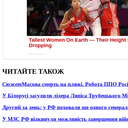
ЧИТАЙТЕ ТАКОЖ
Сюжет
Масова смерть на пляжі. Робота ППО Росі
У Білорусі засудили лідера Ляпіса Трубецького М
Другий за день: у РФ поховали ще одного генерал
У МЗС РФ відкинули можливість завершення вій