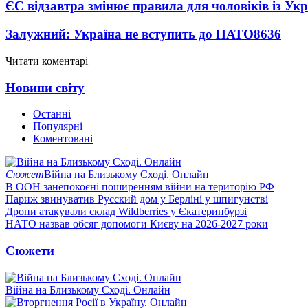
ЄС відзавтра змінює правила для чоловіків із Ук
Залужний: Україна не вступить до НАТО
8636
Читати коментарі
Новини світу
Останні
Популярні
Коментовані
Сюжет
Війна на Близькому Сході. Онлайн
В ООН занепокоєні поширенням війни на територію РФ
Париж звинуватив Русский дом у Берліні у шпигунстві
Дрони атакували склад Wildberries у Єкатеринбурзі
НАТО назвав обсяг допомоги Києву на 2026-2027 роки
Сюжети
Війна на Близькому Сході. Онлайн