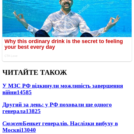
ЧИТАЙТЕ ТАКОЖ
У МЗС РФ відкинули можливість завершення
війни
14585
Другий за день: у РФ поховали ще одного
генерала
13825
Сюжет
Бенкет генералів. Наслідки вибуху в
Москві
13040