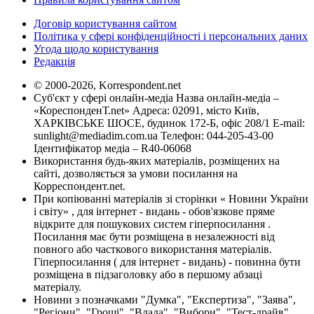
Договір користування сайтом
Політика у сфері конфіденційності і персональних даних
Угода щодо користування
Редакція
© 2000-2026, Korrespondent.net
Суб'єкт у сфері онлайн-медіа Назва онлайн-медіа –
«КореспонденТ.net» Адреса: 02091, місто Київ,
ХАРКІВСЬКЕ ШОСЕ, будинок 172-Б, офіс 208/1 E-mail:
sunlight@mediadim.com.ua
Телефон: 044-205-43-00
Ідентифікатор медіа – R40-06068
Використання будь-яких матеріалів, розміщених на
сайті, дозволяється за умови посилання на
Корреспондент.net.
При копіюванні матеріалів зі сторінки « Новини України
і світу» , для інтернет - видань - обов'язкове пряме
відкрите для пошукових систем гіперпосилання .
Посилання має бути розміщена в незалежності від
повного або часткового використання матеріалів.
Гіперпосилання ( для інтернет - видань) - повинна бути
розміщена в підзаголовку або в першому абзаці
матеріалу.
Новини з позначками "Думка", "Експертиза", "Заява",
"Регіони", "Гроші", "Влада", "Вибори", "Тест-драйв",