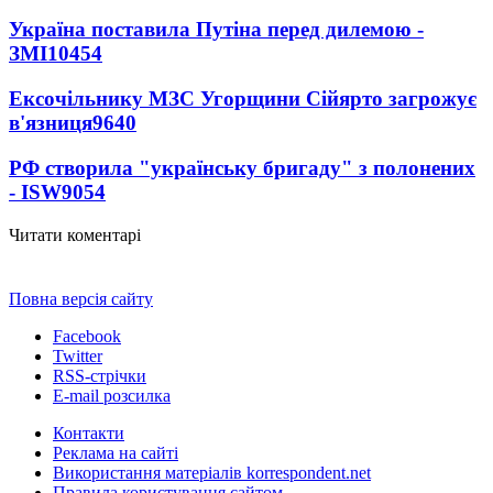
Україна поставила Путіна перед дилемою -
ЗМІ
10454
Ексочільнику МЗС Угорщини Сійярто загрожує
в'язниця
9640
РФ створила "українську бригаду" з полонених
- ISW
9054
Читати коментарі
Повна версія сайту
Facebook
Twitter
RSS-стрічки
E-mail розсилка
Контакти
Реклама на сайті
Використання матеріалів korrespondent.net
Правила користування сайтом