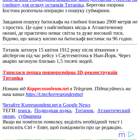
глибину для огляду останків Титаніка
. Берегова охорона
Бостона розпочала операцію з пошуку субмарини.
Завдання пошуку батискафа на глибині близько 2900 метрів не
з простих. Це одне з найглибших місць в Атлантичному
океані, де практично немає світла та дуже високий тиск.
Відомо, що запасу кисню на батискафі вистачає на 96 годин.
Титанік затонув 15 квітня 1912 року після зіткнення з
айсбергом під час рейсу з Саутгемптона в Нью-Йорк. Через
аварію загинули близько 1,5 тисячі людей.
З'явилася перша повнорозмірна 3D-реконструкція
Титаніка
Новини від
Корреспондент.net
в Telegram. Підписуйтесь на
наш канал
https://t.me/korrespondentnet
Читайте Korrespondent.net в Google News
ТЕГИ:
поиск
,
Подводная лодка
,
Титаник
,
Атлантический
океан
,
субмарина
Якщо ви помітили помилку, виділіть необхідний текст і
натисніть Ctrl + Enter, щоб повідомити про це редакцію.