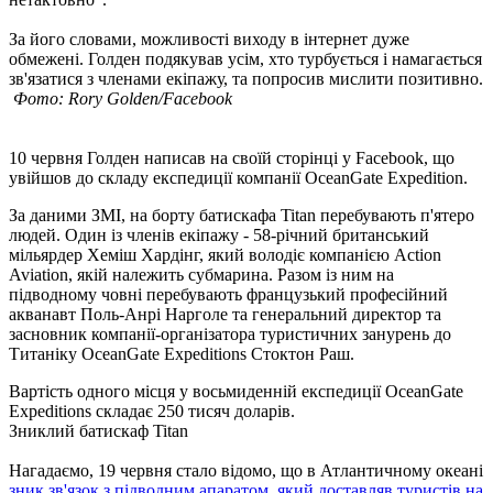
За його словами, можливості виходу в інтернет дуже
обмежені. Голден подякував усім, хто турбується і намагається
зв'язатися з членами екіпажу, та попросив мислити позитивно.
Фото: Rory Golden/Facebook
10 червня Голден написав на своїй сторінці у Facebook, що
увійшов до складу експедиції компанії OceanGate Expedition.
За даними ЗМІ, на борту батискафа Titan перебувають п'ятеро
людей. Один із членів екіпажу - 58-річний британський
мільярдер Хеміш Хардінг, який володіє компанією Action
Aviation, якій належить субмарина. Разом із ним на
підводному човні перебувають французький професійний
акванавт Поль-Анрі Нарголе та генеральний директор та
засновник компанії-організатора туристичних занурень до
Титаніку OceanGate Expeditions Стоктон Раш.
Вартість одного місця у восьмиденній експедиції OceanGate
Expeditions складає 250 тисяч доларів.
Зниклий батискаф Titan
Нагадаємо, 19 червня стало відомо, що в Атлантичному океані
зник зв'язок з підводним апаратом, який доставляв туристів на