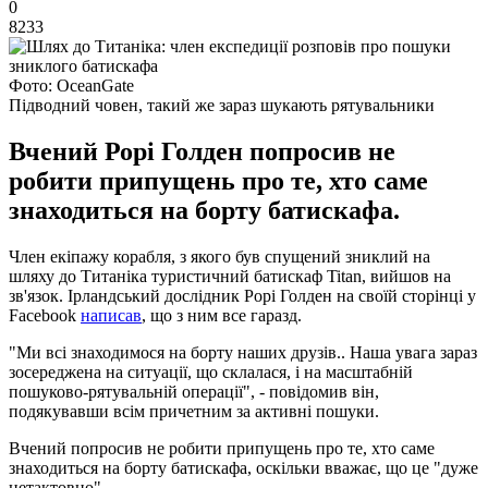
0
8233
Фото: OceanGate
Підводний човен, такий же зараз шукають рятувальники
Вчений Рорі Голден попросив не
робити припущень про те, хто саме
знаходиться на борту батискафа.
Член екіпажу корабля, з якого був спущений зниклий на
шляху до Титаніка туристичний батискаф Titan, вийшов на
зв'язок. Ірландський дослідник Рорі Голден на своїй сторінці у
Facebook
написав
, що з ним все гаразд.
"Ми всі знаходимося на борту наших друзів.. Наша увага зараз
зосереджена на ситуації, що склалася, і на масштабній
пошуково-рятувальній операції", - повідомив він,
подякувавши всім причетним за активні пошуки.
Вчений попросив не робити припущень про те, хто саме
знаходиться на борту батискафа, оскільки вважає, що це "дуже
нетактовно".