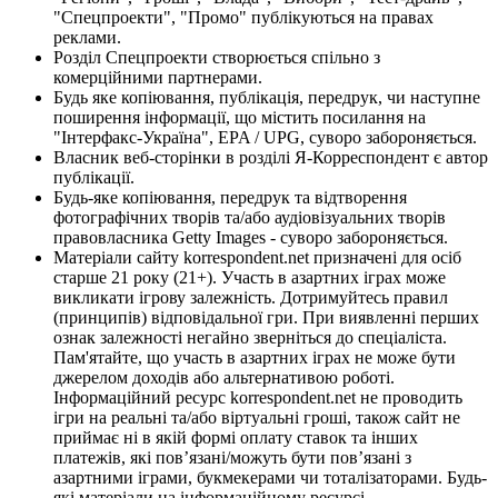
"Спецпроекти", "Промо" публікуються на правах
реклами.
Розділ Спецпроекти створюється спільно з
комерційними партнерами.
Будь яке копіювання, публікація, передрук, чи наступне
поширення інформації, що містить посилання на
"Інтерфакс-Україна", EPA / UPG, суворо забороняється.
Власник веб-сторінки в розділі Я-Корреспондент є автор
публікації.
Будь-яке копіювання, передрук та відтворення
фотографічних творів та/або аудіовізуальних творів
правовласника Getty Images - суворо забороняється.
Матеріали сайту korrespondent.net призначені для осіб
старше 21 року (21+). Участь в азартних іграх може
викликати ігрову залежність. Дотримуйтесь правил
(принципів) відповідальної гри. При виявленні перших
ознак залежності негайно зверніться до спеціаліста.
Пам'ятайте, що участь в азартних іграх не може бути
джерелом доходів або альтернативою роботі.
Інформаційний ресурс korrespondent.net не проводить
ігри на реальні та/або віртуальні гроші, також сайт не
приймає ні в якій формі оплату ставок та інших
платежів, які пов’язані/можуть бути пов’язані з
азартними іграми, букмекерами чи тоталізаторами. Будь-
які матеріали на інформаційному ресурсі