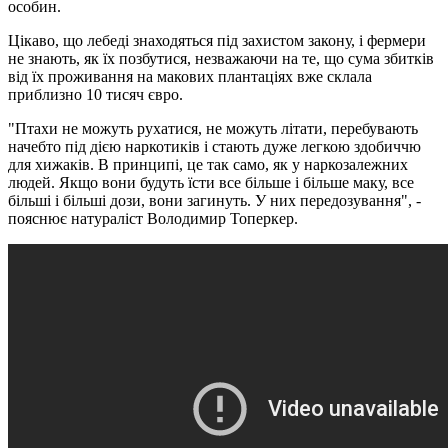
особин.
Цікаво, що лебеді знаходяться під захистом закону, і фермери
не знають, як їх позбутися, незважаючи на те, що сума збитків
від їх проживання на макових плантаціях вже склала
приблизно 10 тисяч євро.
"Птахи не можуть рухатися, не можуть літати, перебувають
начебто під дією наркотиків і стають дуже легкою здобиччю
для хижаків. В принципі, це так само, як у наркозалежних
людей. Якщо вони будуть їсти все більше і більше маку, все
більші і більші дози, вони загинуть. У них передозування", -
пояснює натураліст Володимир Топеркер.