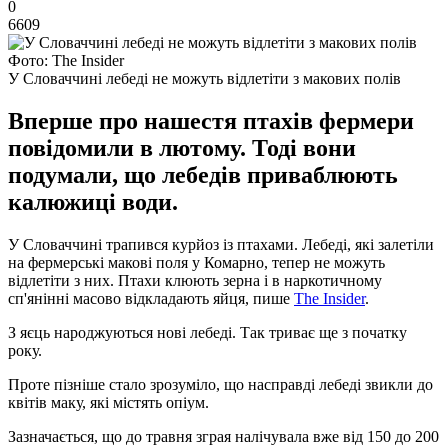
0
6609
Фото: Тhe Іnsider
У Словаччині лебеді не можуть відлетіти з макових полів
Вперше про нашестя птахів фермери
повідомили в лютому. Тоді вони
подумали, що лебедів приваблюють
калюжиці води.
У Словаччині трапився курйоз із птахами. Лебеді, які залетіли
на фермерські макові поля у Комарно, тепер не можуть
відлетіти з них. Птахи клюють зерна і в наркотичному
сп'янінні масово відкладають яйця, пише
Тhe Іnsider
.
З яєць народжуються нові лебеді. Так триває ще з початку
року.
Проте пізніше стало зрозуміло, що насправді лебеді звикли до
квітів маку, які містять опіум.
Зазначається, що до травня зграя налічувала вже від 150 до 200