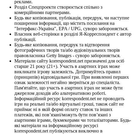
реклами.
Розділ Спецпроекти створюється спільно з
комерційними партнерами.
Будь яке копіювання, публікація, передрук, чи наступне
поширення інформації, що містить посилання на
"Інтерфакс-Україна", EPA / UPG, суворо забороняється.
Власник веб-сторінки в розділі Я-Корреспондент є автор
публікації.
Будь-яке копіювання, передрук та відтворення
фотографічних творів та/або аудіовізуальних творів
правовласника Getty Images - суворо забороняється.
Матеріали сайту korrespondent.net призначені для осіб
старше 21 року (21+). Участь в азартних іграх може
викликати ігрову залежність. Дотримуйтесь правил
(принципів) відповідальної гри. При виявленні перших
ознак залежності негайно зверніться до спеціаліста.
Пам'ятайте, що участь в азартних іграх не може бути
джерелом доходів або альтернативою роботі.
Інформаційний ресурс korrespondent.net не проводить
ігри на реальні та/або віртуальні гроші, також сайт не
приймає ні в якій формі оплату ставок та інших
платежів, які пов’язані/можуть бути пов’язані з
азартними іграми, букмекерами чи тоталізаторами. Будь-
які матеріали на інформаційному ресурсі
korrespondent.net публікуються виключно в