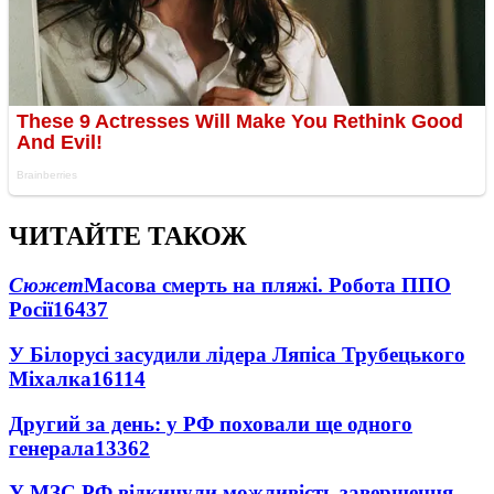
ЧИТАЙТЕ ТАКОЖ
Сюжет
Масова смерть на пляжі. Робота ППО
Росії
16437
У Білорусі засудили лідера Ляпіса Трубецького
Міхалка
16114
Другий за день: у РФ поховали ще одного
генерала
13362
У МЗС РФ відкинули можливість завершення