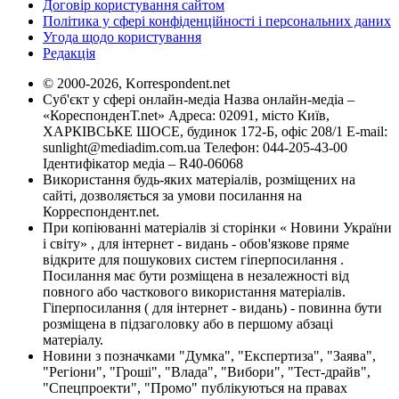
Договір користування сайтом
Політика у сфері конфіденційності і персональних даних
Угода щодо користування
Редакція
© 2000-2026, Korrespondent.net
Суб'єкт у сфері онлайн-медіа Назва онлайн-медіа –
«КореспонденТ.net» Адреса: 02091, місто Київ,
ХАРКІВСЬКЕ ШОСЕ, будинок 172-Б, офіс 208/1 E-mail:
sunlight@mediadim.com.ua
Телефон: 044-205-43-00
Ідентифікатор медіа – R40-06068
Використання будь-яких матеріалів, розміщених на
сайті, дозволяється за умови посилання на
Корреспондент.net.
При копіюванні матеріалів зі сторінки « Новини України
і світу» , для інтернет - видань - обов'язкове пряме
відкрите для пошукових систем гіперпосилання .
Посилання має бути розміщена в незалежності від
повного або часткового використання матеріалів.
Гіперпосилання ( для інтернет - видань) - повинна бути
розміщена в підзаголовку або в першому абзаці
матеріалу.
Новини з позначками "Думка", "Експертиза", "Заява",
"Регіони", "Гроші", "Влада", "Вибори", "Тест-драйв",
"Спецпроекти", "Промо" публікуються на правах