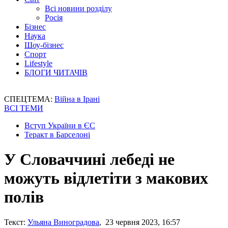
Всі новини розділу
Росія
Бізнес
Наука
Шоу-бізнес
Спорт
Lifestyle
БЛОГИ ЧИТАЧІВ
СПЕЦТЕМА:
Війна в Ірані
ВСІ ТЕМИ
Вступ України в ЄС
Теракт в Барселоні
У Словаччині лебеді не
можуть відлетіти з макових
полів
Текст:
Ульяна Виноградова
, 23 червня 2023, 16:57