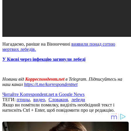
Нагадаємо, раніше на Вінниччині
виявили понад сотню
мертвих лебедів.
У Києві через інфекцію загинули лебеді
Новини від
Корреспондент.net
в Telegram. Підписуйтесь на
наш канал
https://t.me/korrespondentnet
Читайте Korrespondent.net в Google News
ТЕГИ:
птицы
,
видео
,
Словакия
,
лебеди
Якщо ви помітили помилку, виділіть необхідний текст і
натисніть Ctrl + Enter, щоб повідомити про це редакцію.