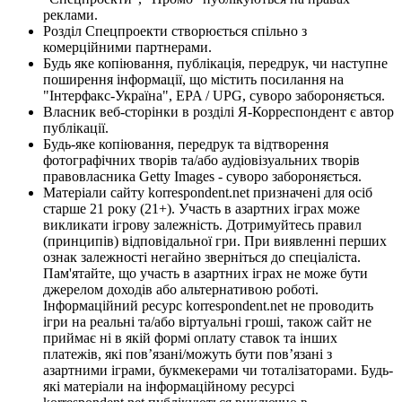
реклами.
Розділ Спецпроекти створюється спільно з
комерційними партнерами.
Будь яке копіювання, публікація, передрук, чи наступне
поширення інформації, що містить посилання на
"Інтерфакс-Україна", EPA / UPG, суворо забороняється.
Власник веб-сторінки в розділі Я-Корреспондент є автор
публікації.
Будь-яке копіювання, передрук та відтворення
фотографічних творів та/або аудіовізуальних творів
правовласника Getty Images - суворо забороняється.
Матеріали сайту korrespondent.net призначені для осіб
старше 21 року (21+). Участь в азартних іграх може
викликати ігрову залежність. Дотримуйтесь правил
(принципів) відповідальної гри. При виявленні перших
ознак залежності негайно зверніться до спеціаліста.
Пам'ятайте, що участь в азартних іграх не може бути
джерелом доходів або альтернативою роботі.
Інформаційний ресурс korrespondent.net не проводить
ігри на реальні та/або віртуальні гроші, також сайт не
приймає ні в якій формі оплату ставок та інших
платежів, які пов’язані/можуть бути пов’язані з
азартними іграми, букмекерами чи тоталізаторами. Будь-
які матеріали на інформаційному ресурсі