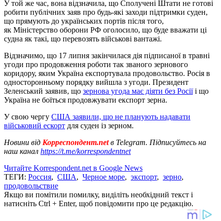
У той же час, вона відзначила, що Сполучені Штати не готові
робити публічних заяв про будь-які заходи підтримки суден,
що прямують до українських портів після того,
як Міністерство оборони РФ оголосило, що буде вважати ці
судна як такі, що перевозять військові вантажі.
Відзначимо, що 17 липня закінчилася дія підписаної в травні
угоди про продовження роботи так званого зернового
коридору, яким Україна експортувала продовольство. Росія в
односторонньому порядку вийшла з угоди. Президент
Зеленський заявив, що
зернова угода має діяти без Росії
і що
Україна не боїться продовжувати експорт зерна.
У свою чергу
США заявили, що не планують надавати
військовий ескорт
для суден із зерном.
Новини від
Корреспондент.net
в Telegram. Підписуйтесь на
наш канал
https://t.me/korrespondentnet
Читайте Korrespondent.net в Google News
ТЕГИ:
Россия
,
США
,
Черное море
,
экспорт
,
зерно
,
продовольствие
Якщо ви помітили помилку, виділіть необхідний текст і
натисніть Ctrl + Enter, щоб повідомити про це редакцію.