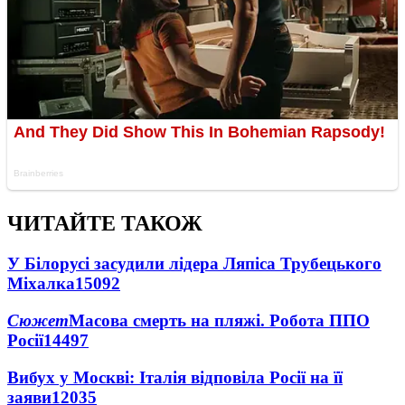
ЧИТАЙТЕ ТАКОЖ
У Білорусі засудили лідера Ляпіса Трубецького
Міхалка
15092
Сюжет
Масова смерть на пляжі. Робота ППО
Росії
14497
Вибух у Москві: Італія відповіла Росії на її
заяви
12035