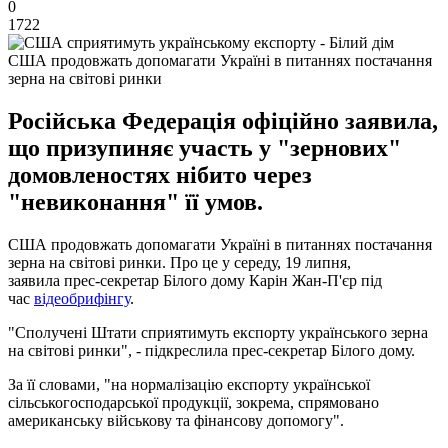
0
1722
США продовжать допомагати Україні в питаннях постачання
зерна на світові ринки
Російська Федерація офіційно заявила,
що призупиняє участь у "зернових"
домовленостях нібито через
"невиконання" її умов.
США продовжать допомагати Україні в питаннях постачання
зерна на світові ринки. Про це у середу, 19 липня,
заявила прес-секретар Білого дому Карін Жан-П'єр під
час
відеобрифінгу
.
"Сполучені Штати сприятимуть експорту українського зерна
на світові ринки", - підкреслила прес-секретар Білого дому.
За її словами, "на нормалізацію експорту української
сільськогосподарської продукції, зокрема, спрямовано
американську військову та фінансову допомогу".