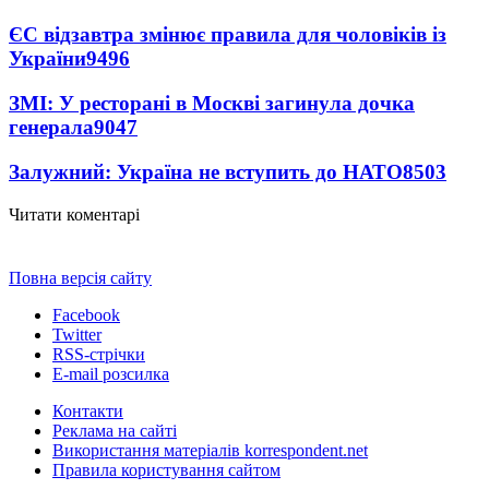
ЄС відзавтра змінює правила для чоловіків із
України
9496
ЗМІ: У ресторані в Москві загинула дочка
генерала
9047
Залужний: Україна не вступить до НАТО
8503
Читати коментарі
Повна версія сайту
Facebook
Twitter
RSS-стрічки
E-mail розсилка
Контакти
Реклама на сайті
Використання матеріалів korrespondent.net
Правила користування сайтом