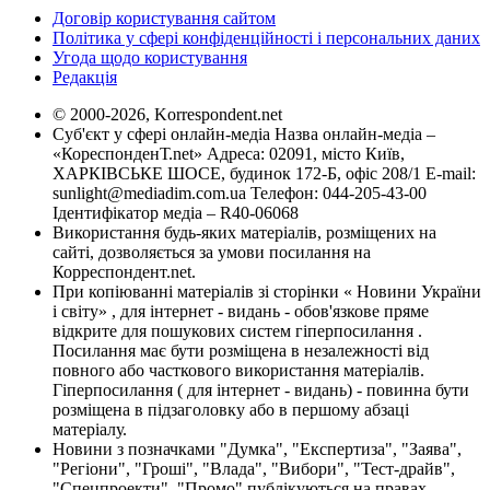
Договір користування сайтом
Політика у сфері конфіденційності і персональних даних
Угода щодо користування
Редакція
© 2000-2026, Korrespondent.net
Суб'єкт у сфері онлайн-медіа Назва онлайн-медіа –
«КореспонденТ.net» Адреса: 02091, місто Київ,
ХАРКІВСЬКЕ ШОСЕ, будинок 172-Б, офіс 208/1 E-mail:
sunlight@mediadim.com.ua
Телефон: 044-205-43-00
Ідентифікатор медіа – R40-06068
Використання будь-яких матеріалів, розміщених на
сайті, дозволяється за умови посилання на
Корреспондент.net.
При копіюванні матеріалів зі сторінки « Новини України
і світу» , для інтернет - видань - обов'язкове пряме
відкрите для пошукових систем гіперпосилання .
Посилання має бути розміщена в незалежності від
повного або часткового використання матеріалів.
Гіперпосилання ( для інтернет - видань) - повинна бути
розміщена в підзаголовку або в першому абзаці
матеріалу.
Новини з позначками "Думка", "Експертиза", "Заява",
"Регіони", "Гроші", "Влада", "Вибори", "Тест-драйв",
"Спецпроекти", "Промо" публікуються на правах