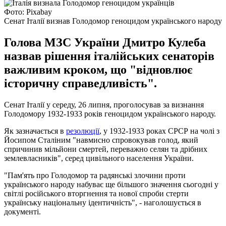
Фото: Pixabay
Сенат Італії визнав Голодомор геноцидом українського народу
Голова МЗС України Дмитро Кулеба
назвав рішення італійських сенаторів
важливим кроком, що "відновлює
історичну справедливість".
Сенат Італії у середу, 26 липня, проголосував за визнання
Голодомору 1932-1933 років геноцидом українського народу.
Як зазначається в
резолюції
, у 1932-1933 роках СРСР на чолі з
Йосипом Сталіним "навмисно спровокував голод, який
спричинив мільйони смертей, переважно селян та дрібних
землевласників", серед цивільного населення України.
"Пам'ять про Голодомор та радянські злочини проти
українського народу набуває ще більшого значення сьогодні у
світлі російського вторгнення та нової спроби стерти
українську національну ідентичність", - наголошується в
документі.