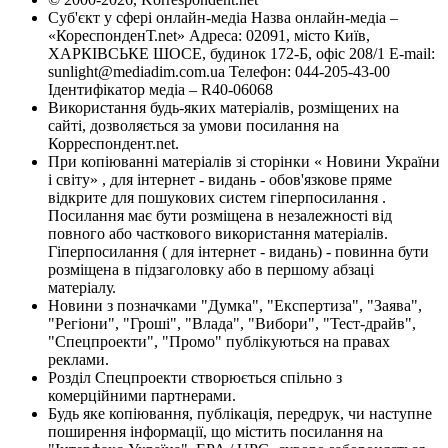
Суб'єкт у сфері онлайн-медіа Назва онлайн-медіа –
«КореспонденТ.net» Адреса: 02091, місто Київ,
ХАРКІВСЬКЕ ШОСЕ, будинок 172-Б, офіс 208/1 E-mail:
sunlight@mediadim.com.ua
Телефон: 044-205-43-00
Ідентифікатор медіа – R40-06068
Використання будь-яких матеріалів, розміщених на
сайті, дозволяється за умови посилання на
Корреспондент.net.
При копіюванні матеріалів зі сторінки « Новини України
і світу» , для інтернет - видань - обов'язкове пряме
відкрите для пошукових систем гіперпосилання .
Посилання має бути розміщена в незалежності від
повного або часткового використання матеріалів.
Гіперпосилання ( для інтернет - видань) - повинна бути
розміщена в підзаголовку або в першому абзаці
матеріалу.
Новини з позначками "Думка", "Експертиза", "Заява",
"Регіони", "Гроші", "Влада", "Вибори", "Тест-драйв",
"Спецпроекти", "Промо" публікуються на правах
реклами.
Розділ Спецпроекти створюється спільно з
комерційними партнерами.
Будь яке копіювання, публікація, передрук, чи наступне
поширення інформації, що містить посилання на