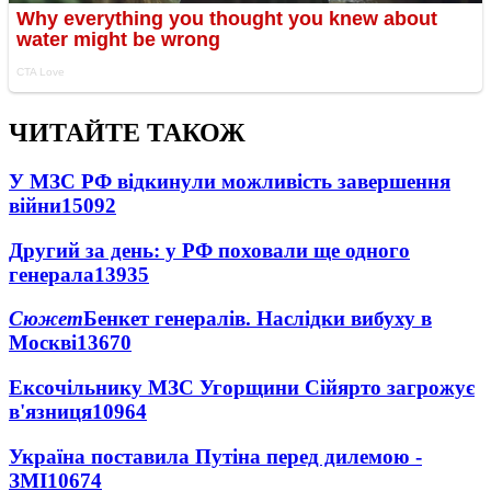
ЧИТАЙТЕ ТАКОЖ
У МЗС РФ відкинули можливість завершення
війни
15092
Другий за день: у РФ поховали ще одного
генерала
13935
Сюжет
Бенкет генералів. Наслідки вибуху в
Москві
13670
Ексочільнику МЗС Угорщини Сійярто загрожує
в'язниця
10964
Україна поставила Путіна перед дилемою -
ЗМІ
10674