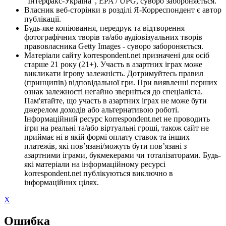
"Інтерфакс-Україна", EPA / UPG, суворо забороняється.
Власник веб-сторінки в розділі Я-Корреспондент є автор
публікації.
Будь-яке копіювання, передрук та відтворення
фотографічних творів та/або аудіовізуальних творів
правовласника Getty Images - суворо забороняється.
Матеріали сайту korrespondent.net призначені для осіб
старше 21 року (21+). Участь в азартних іграх може
викликати ігрову залежність. Дотримуйтесь правил
(принципів) відповідальної гри. При виявленні перших
ознак залежності негайно зверніться до спеціаліста.
Пам'ятайте, що участь в азартних іграх не може бути
джерелом доходів або альтернативою роботі.
Інформаційний ресурс korrespondent.net не проводить
ігри на реальні та/або віртуальні гроші, також сайт не
приймає ні в якій формі оплату ставок та інших
платежів, які пов’язані/можуть бути пов’язані з
азартними іграми, букмекерами чи тоталізаторами. Будь-
які матеріали на інформаційному ресурсі
korrespondent.net публікуються виключно в
інформаційних цілях.
X
Ошибка