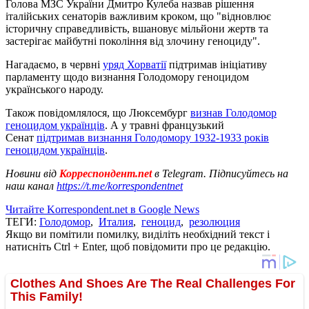
Голова МЗС України Дмитро Кулеба назвав рішення
італійських сенаторів важливим кроком, що "відновлює
історичну справедливість, вшановує мільйони жертв та
застерігає майбутні покоління від злочину геноциду".
Нагадаємо, в червні
уряд Хорватії
підтримав ініціативу
парламенту щодо визнання Голодомору геноцидом
українського народу.
Також повідомлялося, що Люксембург
визнав Голодомор
геноцидом українців
. А у травні французький
Сенат
підтримав визнання Голодомору 1932-1933 років
геноцидом українців
.
Новини від
Корреспондент.net
в Telegram. Підписуйтесь на
наш канал
https://t.me/korrespondentnet
Читайте Korrespondent.net в Google News
ТЕГИ:
Голодомор
,
Италия
,
геноцид
,
резолюция
Якщо ви помітили помилку, виділіть необхідний текст і
натисніть Ctrl + Enter, щоб повідомити про це редакцію.